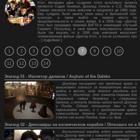
Кто». Авторами идеи создания этого культового проекта
являются Сидни Ньюман, Дональд Уилсон и С.Е. Веббер.
Сериал оказался очень живучим и продлился до 1989 года.
Ему суждено было занять свою нишу в британской поп-
культуре, а также выйти на первое место по
продолжительности в своем жанре. А в 2006 году «Доктор
Кто» был награжден премией BAFTA в номинации «Лучший
Сериал». Поскольку, в свое время, популярность сериала
была так высока, то в 1996 году компания выпускает
телевизионный фильм «Доктор Кто», а после успешного про
... [
подробнее
]
1
2
3
4
5
6
7
8
9
10
11
12
13
14
Эпизод 01 - Изолятор далеков / Asylum of the Daleks
Доктора похищают его заклятые враги и
вынуждают взяться за невероятную миссию:
войти в место, куда боятся заходить все
далеки — Изолятор. Это планета-тюрьма для
удержания самых безумных и страшных
далеков, и оттуда должны найти выход Доктор
и Понды. Однако отношения Эми и Рори
переживают кризис, и с приближением армии
сумасшедших далеков лишь Доктор может
спасти как жизни Пондов, так и их брак. ...
Эпизод 02 - Динозавры на космическом корабле / Dinosaurs on a 
Беспилотный корабль ждёт верная гибель,
если Доктор вместе с командой авантюристов
— охотником, египетской царицей и