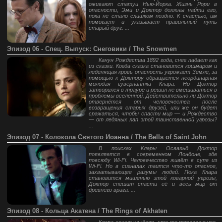
оживают статуи Нью-Йорка. Жизнь Рори в
опасности, Эми и Доктор должны найти его,
пока не стало слишком поздно. К счастью, им
помогает и указывает правильный путь
старый друг. ...
Эпизод 06 - Спец. Выпуск: Снеговики / The Snowmen
Канун Рождества 1892 года, снег падает как
из сказки. Когда сказка становится кошмаром и
леденящая кровь опасность угрожает Земле, за
помощью к Доктору обращается неординарная
молодая гувернантка Клара. Но Доктор
затворился в трауре и решил не вмешиваться в
проблемы вселенной. Действительно ли Доктор
отвернётся от человечества после
возвращения старых друзей, или же он будет
сражаться, чтобы спасти мир — и Рождество
— от ледяных лап этой таинственной угрозы?
...
Эпизод 07 - Колокола Святого Иоанна / The Bells of Saint John
В поисках Клары Освальд Доктор
появляется в современном Лондоне, где
повсюду Wi-Fi. Человечество живёт в супе из
Wi-Fi. Но в сигналах таится что-то опасное,
захватывающее разумы людей. Пока Клара
становится мишенью этой коварной угрозы,
Доктор спешит спасти её и весь мир от
древнего врага. ...
Эпизод 08 - Кольца Акатена / The Rings of Akhaten