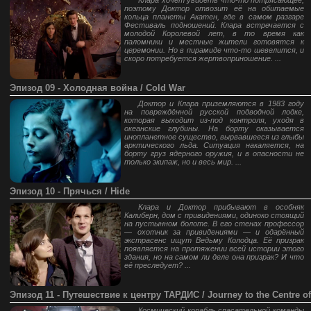
Клара хочет увидеть что-то потрясающее,
поэтому Доктор отвозит её на обитаемые
кольца планеты Акатен, где в самом разгаре
Фестиваль подношений. Клара встречается с
молодой Королевой лет, в то время как
паломники и местные жители готовятся к
церемонии. Но в пирамиде что-то шевелится, и
скоро потребуется жертвоприношение. ...
Эпизод 09 - Холодная война / Cold War
Доктор и Клара приземляются в 1983 году
на повреждённой русской подводной лодке,
которая выходит из-под контроля, уходя в
океанские глубины. На борту оказывается
инопланетное существо, вырвавшееся из глыбы
арктического льда. Ситуация накаляется, на
борту груз ядерного оружия, и в опасности не
только экипаж, но и весь мир. ...
Эпизод 10 - Прячься / Hide
Клара и Доктор прибывают в особняк
Калиберн, дом с привидениями, одиноко стоящий
на пустынном болоте. В его стенах профессор
— охотник за привидениями — и одарённый
экстрасенс ищут Ведьму Колодца. Её призрак
появляется на протяжении всей истории этого
здания, но на самом ли деле она призрак? И что
её преследует? ...
Эпизод 11 - Путешествие к центру ТАРДИС / Journey to the Centre o
Космический корабль спасательной команды