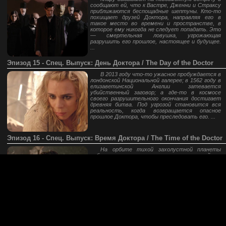
сообщают ей, что к Вастре, Дженни и Страксу
приближаются беспощадные шептуны. Кто-то
похищает друзей Доктора, направляя его в
такое место во времени и пространстве, в
которое ему никогда не следует попадать. Это
— смертельная ловушка, угрожающая
разрушить его прошлое, настоящее и будущее.
...
Эпизод 15 - Спец. Выпуск: День Доктора / The Day of the Doctor
В 2013 году что-то ужасное пробуждается в
лондонской Национальной галерее; в 1562 году в
елизаветинской Англии затевается
убийственный заговор; а где-то в космосе
своего разрушительного окончания достигает
древняя битва. Под угрозой становится вся
реальность, когда возвращается опасное
прошлое Доктора, чтобы преследовать его. ...
Эпизод 16 - Спец. Выпуск: Время Доктора / The Time of the Doctor
На орбите тихой захолустной планеты
собираются многочисленные силы опаснейших
видов вселенной, которых привело
таинственное сообщение, отражающееся от
звёзд. И среди них — Доктор. Освобождая Клару
от рождественского ужина, Повелитель
времени должен узнать со своей лучшей
подругой, что значит этот загадочный сигнал в
его собственной судьбе и для вселенной. ...
Russian Sci-Fi Drive 2006-2026 (c)