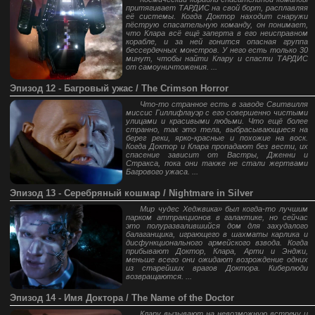
притягивает ТАРДИС на свой борт, расплавляя
её системы. Когда Доктор находит снаружи
пёструю спасательную команду, он понимает,
что Клара всё ещё заперта в его неисправном
корабле, и за ней гонится опасная группа
бессердечных монстров. У него есть только 30
минут, чтобы найти Клару и спасти ТАРДИС
от самоуничтожения. ...
Эпизод 12 - Багровый ужас / The Crimson Horror
Что-то странное есть в заводе Свитвилля
миссис Гиллифлауэр с его совершенно чистыми
улицами и красивыми людьми. Что ещё более
странно, так это тела, выбрасывающиеся на
берег реки, ярко-красные и похожие на воск.
Когда Доктор и Клара пропадают без вести, их
спасение зависит от Вастры, Дженни и
Стракса, пока они также не стали жертвами
Багрового ужаса. ...
Эпизод 13 - Серебряный кошмар / Nightmare in Silver
Мир чудес Хеджвика» был когда-то лучшим
парком аттракционов в галактике, но сейчас
это полуразвалившийся дом для захудалого
балаганщика, играющего в шахматы карлика и
дисфункционального армейского взвода. Когда
прибывают Доктор, Клара, Арти и Энджи,
меньше всего они ожидают возрождение одних
из старейших врагов Доктора. Киберлюди
возвращаются. ...
Эпизод 14 - Имя Доктора / The Name of the Doctor
Клару вызывают на невозможную встречу и