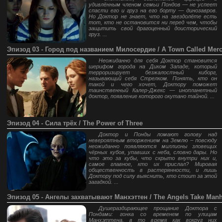
удивлённым членом семьи Пондов — не успеет
спасти его и груз на его борту — динозавров.
Но Доктор не знает, что на звездолёте есть
тот, кто не остановится ни перед чем, чтобы
защитить свой драгоценный доисторический
груз. ...
Эпизод 03 - Город под названием Милосердие / A Town Called Mer
Неожиданно для себя Доктор становится
шерифом города на Диком Западе, который
терроризирует безжалостный киборг,
называющий себя Стрелком. Понять, кто он
такой и чего хочет, Доктору поможет
таинственный Калер-Джекс — инопланетный
доктор, появление которого окутано тайной. ...
Эпизод 04 - Сила трёх / The Power of Three
Доктор и Понды ломают голову над
невероятным вторжением на Землю – повсюду
неожиданно появляются миллионы зловещих
чёрных кубов, упавших с неба, словно дары. Но
что это за кубы, что скрыто внутри них и,
самое главное, кто их прислал? Мировая
общественность в растерянности, и лишь
Доктору под силу выяснить, кто стоит за этой
загадкой. ...
Эпизод 05 - Ангелы захватывают Манхэттен / The Angels Take Manh
Душераздирающее прощание Доктора с
Пондами: гонка со временем по улицам
Манхэттена, в то время как вокруг них