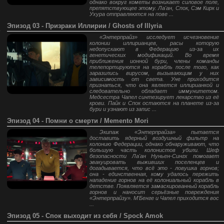
однако вокруг кометы возникает силовое поле,
препятствующее этому. Ла'ан, Спок, Сэм Кирк и
Ухура отправляются на пове ...
Эпизод 03 - Призраки Иллирии / Ghosts of Illyria
«Энтерпрайз» исследует исчезновение
колонии иллирианцев, расы которую
недопускают в Федерацию из-за их
генетических модификаций. Во время
приближения ионной бури, члены команды
телепортируются на корабль после того, как
заразились вирусом, вызывающим у них
зависимость от света. Уне приходится
признаться, что она является иллирианкой и
следовательно обладает иммунитетом.
Медсестра Чапел синтезирует лекарство из её
крови. Пайк и Спок остаются на планете из-за
бури и узнают из запис ...
Эпизод 04 - Помни о смерти / Memento Mori
Экипаж «Энтерпрайза» пытается
доставить ядерный воздушный фильтр на
колонию Федерации, однако обнаруживают, что
большую часть колонистов убили. Шеф
безопасности Ла'ан Нуньен-Сингх помогает
эвакуировать выживших поселенцев и
догадывается, что всё это - ловушка горнов;
она - единственная, кому удалось пережить
нападение горнов на её колониальный корабль в
детстве. Появляется замаскированный корабль
горнов и наносит серьёзные повреждения
«Энтерпрайзу». М'Бенге и Чапел приходится вос
...
Эпизод 05 - Спок выходит из себя / Spock Amok