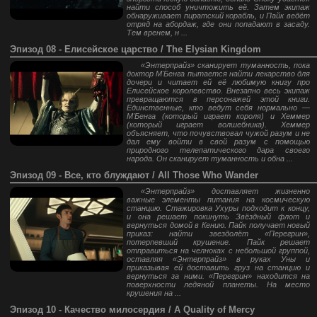
найти способ уничтожить её. Затем экипаж
обнаруживает пиратский корабль, и Пайк ведёт
отряд на абордаж, где они попадают в засаду.
Тем вренем, н ...
Эпизод 08 - Елисейское царство / The Elysian Kingdom
«Энтерпрайз» сканирует туманность, пока
доктор М'Бенга пытается найти лекарство для
дочери и читает ей её любимую книгу про
Елисейское королевство. Внезапно весь экипаж
превращаются в персонажей этой книги.
Единственные, кто ведут себя нормально —
М'Бенга (который играет короля) и Хеммер
(который играет волшебника). Хеммер
объясняет, что почувствовал чужой разум и не
дал ему войти в свой разум с помощью
природного телепатического дара своего
народа. Он сканирует туманность и обна ...
Эпизод 09 - Все, кто блуждают / All Those Who Wander
«Энтерпрайз» доставляет жизненно
важные элементы питания на космическую
станцию. Стажировка Ухуры подходит к концу,
и она решает покинуть Звёздный флот и
вернуться домой в Кению. Пайк получает новый
приказ: найти звездолёт «Перегрин»,
потерпевший крушение. Пайк решает
отправиться на челноках с небольшой группой,
оставляя «Энтерпрайз» в руках Уны и
приказывая ей доставить груз на станцию и
вернуться за ними. «Перегрин» находится на
поверхности ледяной планеты. На место
крушения на ...
Эпизод 10 - Качество милосердия / A Quality of Mercy