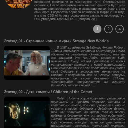
персонажи произошли из «​​Звёздного пути: Оригинального
сериала». После положительного отклика фанатов Куртцман
выразил заинтересованность в возвращении актёров в этот
спин-офф. Разработка сериала началась в марте 2020 года,
а в мае CBS All Access официально заказало производство.
Они утвердили главный со ... [
подробнее
]
1
2
4
Эпизод 01 - Странные новые миры / Strange New Worlds
В XXIII в., адмирал Звёздного Флота Роберт
Эйприл отзывает капитана Кристофера Пайка
обратно на звездолёт «Энтерпрайз», так как
его старпом Уна Чин-Райли (которую Пайк
называет «Номер один») пропадает во время
установления контакта с новой цивилизацией.
Пайк сомневается с себе после того, как увидел
своё будущее в клингонском монастыре на
Борете, и обсуждает это со Споком, который
помолвился со своей девушкой Т'Принг.
«Энтерпрайз» отправляется на планету
Кайли-279, которая находи ...
Эпизод 02 - Дети кометы / Children of the Comet
Кадет Нийота Ухура получает приглашение
поужинать в другими членами экипажа в
капитанской каюте, где она признаётся что не
уверена в своём будущем в Звёздном флоте,
так как вступила во флот только чтобы
избежать душевных мук от гибели родителей.
Экипаж «Энтерпрайза» пытается изменить
курс кометы, которая грозится уничтожить
примитивное население пустынной планеты,