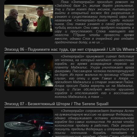
Пока «Энтерпрайз» проходит ремонт на
«Звёздной базе 1», экипаж берёт увольнение.
Уна и Ла'ан ловят двух энсинов, пытающихся
выйти в открытый космос без разрешения и
узнают о существовании популярной игры под
названием «Энтерпрайз-бинго» среди низших
чинов. Они также узнают о своей репутации
«убийц веселья». Они сами пробуют поиграть в
игру и преуспевают. Спока навещает его
невеста Т'Принг чтобы провести время
вместе, однако Спок в очередной раз отдаёт
предпочтение долгу, а не их ...
Эпизод 06 - Поднимите нас туда, где нет страданий / Lift Us Where 
«Энтерпрайз» принимает сигнал бедствия
от челнока, на который нападает неизвестный
корабль во время возвращения первого на
планету Маджалис. Ухура уничтожает врага
фазерами. Пассажиров челнока телепортируют
на борт. Их трое: мальчик по прозвищу «Первый
слуга», его отец и врач Гамал и Алора —
президент Маджалиса и старая знакомая Пайка.
Алора просит Пайка вернуть их на Маджалис.
Ухура и Ла'ан обследуют место крушения
корабля и отслеживают его к восставшей
колонии Маджалиса, а такж ...
Эпизод 07 - Безмятежный Шторм / The Serene Squall
«Энтерпрайз» сопровождает доктора Аспен
на гуманитарную миссию на границе Федерации,
однако обнаруживает останки колониального
корабля без самих колонистов. Не желая чтобы
колонистов продали в рабство, Пайк решает
покинуть пределы Федерации и отправиться на
поиски пленников. Корабль попадает в
энергетическую западню, однако Споку удаётся