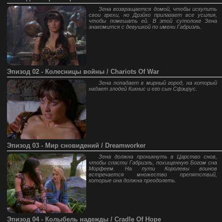
Зена возвращается домой, чтобы искупить
свои грехи, но Дрэйко прилагает все усилия,
чтобы помешать ей. В этой сутолоке Зена
знакомится с девушкой по имени Габриэль.
Эпизод 02 - Колесницы войны / Chariots Of War
Зена попадает в мирный город, на который
надает злодей Кикнис и его сын Сфэирус.
Эпизод 03 - Мир сновидений / Dreamworker
Зена должна проникнуть в Царство снов,
чтобы спасти Габриэль, похищенную Богом сна
Морфеем. На пути Королевы воинов
встречается множество препятствий,
которые она должна преодолеть.
Эпизод 04 - Колыбель надежды / Cradle Of Hope