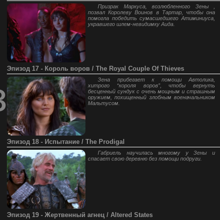
Призрак Маркуса, возлюбленного Зены ,
позвал Королеву Воинов в Тартар, чтобы она
помогла победить сумасшедшего Атиминиуса,
укравшего шлем-невидимку Аида.
Эпизод 17 - Король воров / The Royal Couple Of Thieves
з
Зена прибегает к помощи Автолика,
хитрого “короля воров”, чтобы вернуть
бесценный сундук с очень мощным и страшным
оружием, похищенный злобным военачальником
Мальтусом.
Эпизод 18 - Испытание / The Prodigal
Габриель научилась многому у Зены и
спасает свою деревню без помощи подруги.
Эпизод 19 - Жертвенный агнец / Altered States