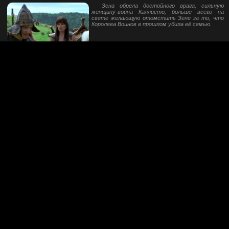
Зена обрела достойного врага, сильную
женщину-воина Каллисто, больше всего на
свете желающую отомстить Зене за то, что
Королева Воинов в прошлом убила её семью.
Эпизод 23 - Маска смерти / Death Mask
Зена встречает своего брата Ториса, и у
них появляется общая цель: победить Кертиса,
бандита, который несколькими годами раньше
разрушил их родную деревню.
я)
Эпизод 24 - Здесь нужен доктор? / Is There A Doctor In The House
И снова Зена и Габриэль оказались прямо в
центре очередной кровопролитной войны.
Благодаря медицинским знаниям, Зене удаётся
спасти несколько людей, в том числе и
Габриэль.
Russian Sci-Fi Drive 2006-2026 (c)