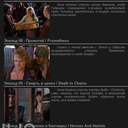
Зена должна спасти целую деревню, когда
Габриэль совершенно случайно освобождает
трёх Титанов, заключённых в пещере несколько
столетий назад.
Эпизод 08 - Прометей / Prometheus
Геракл и Иолай вместе с Зеной и Габриэль
отправляются спасать Прометея,
прикованного к скале богами.
Эпизод 09 - Смерть в цепях / Death In Chains
Зена должна спасти сестру Аида – Селесту,
саму смерть, от короля Сизифа, в противном
случае человечество будет обречено жить
вечно, всё время страдая.
ные
Эпизод 10 - Амазонки и Кентавры / Hooves And Harlots