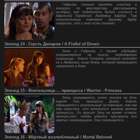
Габриэль спешит принять участие в
конкурсе по мастерству рассказывать
истории, его победитель будет учиться в
Афинской Городской Академии Бардов. Там
сказительница помогает другому барду
поверить, что у него есть талант.
Эпизод 14 - Горсть Динаров / A Fistful of Dinars
Зена и Габриэль с двумя убийцами
отправляются на поиски легендарного
сокровища - Ключа Титанов, который отведёт
их к Амброзии, пище богов, которая превращает
смертного в Бога.
Эпизод 15 - Воительница … принцесса / Warrior - Princess
Зена, оказывается, очень похожа на дочь
короля Лия, принцессу Диану. Король
обращается к воительнице за помощью, так как
ему известно, что готовится заговор против
принцессы. Он просит Зену на время «стать
принцессой», чтобы удалось «раскрыть все
карты» заговорщиков. Она соглашается. ...
Эпизод 16 - Мёртвый возлюбленный / Mortal Beloved