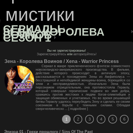
мистики
"
СЕРИАЛЫ
ЗЕНА - КОРОЛЕВА
ВОИНОВ
СЕЗОН 1
Вы не зарегистрированы!
Зарегистрируйтесь
или
авторизуйтесь!
Зена - Королева Воинов / Xena - Warrior Princess
Сериал в жанре приключенческого фэнтези совместного
новозеландско-американского производства. В фильме,
действие которого происходит в античную эпоху,
рассказывается о похождениях Зены из Амфиполиса —
бесстрашной и непобедимой женщины-воина, борющейся со
злом и несправедливостью. Изначально Зена была
персонажем отрицательным, она противостояла Гераклу,
который совершал героические подвиги во имя добра,
сражаясь против жестоких к людям богов-олимпийцев и
защищая обиженных и угнетаемых. Но во время решающей
битвы Гераклу удалось переубедить Зену и сделать ее своим
союзником в борьбе с темными силами. Обладая
сверхчеловеческо ... [
подробнее
]
1
2
3
4
5
6
Эпизод 01 - Грехи прошлого / Sins Of The Past