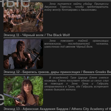
Зена пытается найти убийцу Принцессы
Амазонок Терессы, чтобы предотвратить
войну между Кентаврами и Амазонками.
Эпизод 11 - Чёрный волк / The Black Wolf
Зена помогает тайной организации
мятежников, последователей человека,
известного под именем Чёрный Волк.
Эпизод 12 - Берегись греков, дары приносящих / Beware Greeks Bea
В осажденной Трое Царице Елене снятся
кошмары. Елена посылает одного из своих слуг
за помощью к Зене. Зена и Габриэль
отправляются в Трою, где Габриэль встречает
е
своего бывшего жениха.
Эпизод 13 - Афинская Академия Бардов / Athens City Academy of t