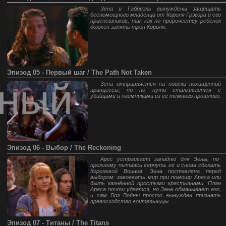
Зена и Габриэль вынуждены защищать
беспомощного младенца от Короля Грэгора и его
приспешников, так как по пророчеству ребёнок
должен занять трон Короля.
Эпизод 05 - Первый шаг / The Path Not Taken
ный
Зена отправляется на поиски похищенной
принцессы, но по пути сталкивается с
убийцами и наёмниками из её тёмного прошлого.
Эпизод 06 - Выбор / The Reckoning
Арес устраивает западню для Зены, по-
прежнему пытаясь вернуть её и снова сделать
Королевой Воинов. Зена поставлена перед
выбором: завоевать мир при помощи Ареса или
быть казнённой простыми крестьянами. План
Ареса почти удаётся, но Зена обманывает его,
и сам Бог Войны просто вынужден признать
превосходство воительницы. ...
Эпизод 07 - Титаны / The Titans