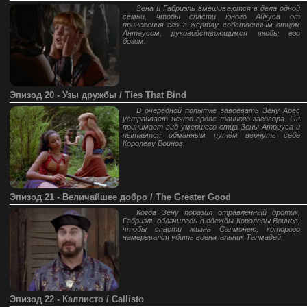
Зена и Габриэль вмешиваются в дела одной
семьи, чтобы спасти юного Айкуса от
принесения его в жертву собственным отцом
Антеусом, руководствоющимся якобы его
богом.
Эпизод 20 - Узы дружбы / Ties That Bind
В очередной попытке завоевать Зену Арес
устраивает нечто вроде тайного заговора. Он
принимает вид умершего отца Зены Атриуса и
пытается обманным путём вернуть себе
Королеву Воинов.
Эпизод 21 - Величайшее добро / The Greater Good
Когда Зену поразил отравленный дротик,
Габриэль облачилась в одежды Королевы Воинов,
чтобы спасти жизнь Салмонею, которого
намеревался убить военачальник Талмадей.
Эпизод 22 - Каллисто / Callisto