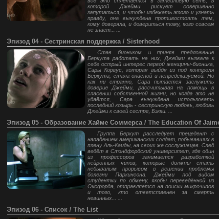
всё это сплетается в затейливую сеть, в
которой Джейми рискует совершенно
запутаться, и чтобы избежать этого и узнать
правду, она вынуждена противостоять тем,
кому доверяла, и довериться тому, кого совсем
не знает... ...
Эпизод 04 - Сестринская поддержка / Sisterhood
Став биоником и приняв предложение
Беркута работать на них, Джейми вызвала к
себе острый интерес первой женщины-бионика,
Сары Корвус, которая выйдя из под контроля
Беркута, стала опасной и непредсказуемой. Но
как ни странно, Сара пытается заслужить
доверие Джейми, рассчитывая на помощь в
спасении собственной жизни, но когда это не
удаётся, Сара вынуждена использовать
последний козырь - сестринскую любовь, любовь
Джейми к своей сестре, Бэкки. ...
Эпизод 05 - Образование Хайме Соммерса / The Education Of Jai
Группа Беркут расследует прецедент с
нападением американских солдат, побывавших в
плену Аль-Каиды, на своих же сослуживцев. След
ведёт в Стэндфордский университет, где один
из профессоров занимается разработкой
нейронных чипов, которые должны стать
небывалым прорывом в решении проблемы
болезни Паркинсона. Джейми под видом
студентки по обмену, якобы переведённой из
Оксфорда, отправляется на поиски микрочипов
и того, кто ответственен за смерть
невинных... ...
Эпизод 06 - Список / The List