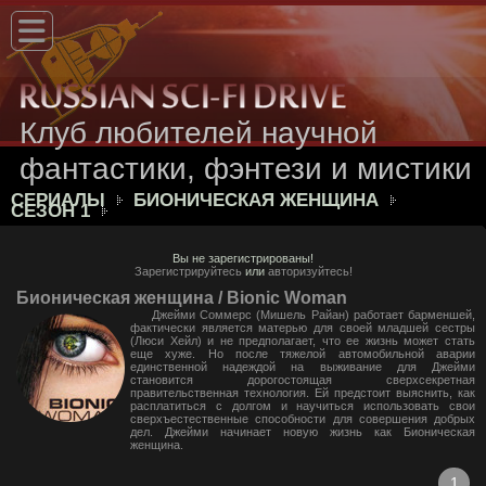
Клуб любителей научной
фантастики, фэнтези и мистики
СЕРИАЛЫ
БИОНИЧЕСКАЯ ЖЕНЩИНА
СЕЗОН 1
Вы не зарегистрированы!
Зарегистрируйтесь
или
авторизуйтесь!
Бионическая женщина / Bionic Woman
Джейми Соммерс (Мишель Райан) работает барменшей,
фактически является матерью для своей младшей сестры
(Люси Хейл) и не предполагает, что ее жизнь может стать
еще хуже. Но после тяжелой автомобильной аварии
единственной надеждой на выживание для Джейми
становится дорогостоящая сверхсекретная
правительственная технология. Ей предстоит выяснить, как
расплатиться с долгом и научиться использовать свои
сверхъестественные способности для совершения добрых
дел. Джейми начинает новую жизнь как Бионическая
женщина.
1