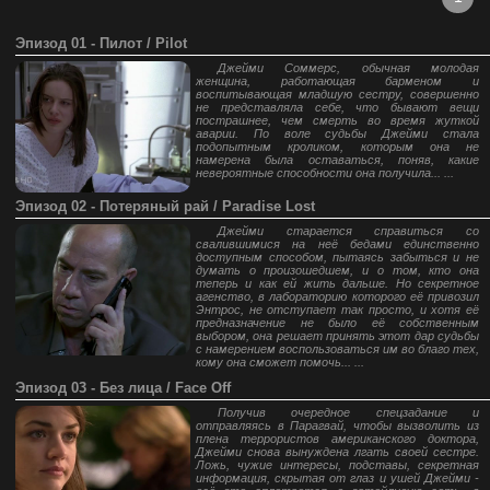
Эпизод 01 - Пилот / Pilot
Джейми Соммерс, обычная молодая
женщина, работающая барменом и
воспитывающая младшую сестру, совершенно
не представляла себе, что бывают вещи
пострашнее, чем смерть во время жуткой
аварии. По воле судьбы Джейми стала
подопытным кроликом, которым она не
намерена была оставаться, поняв, какие
невероятные способности она получила... ...
Эпизод 02 - Потеряный рай / Paradise Lost
Джейми старается справиться со
свалившимися на неё бедами единственно
доступным способом, пытаясь забыться и не
думать о произошедшем, и о том, кто она
теперь и как ей жить дальше. Но секретное
агенство, в лабораторию которого её привозил
Энтрос, не отступает так просто, и хотя её
предназначение не было её собственным
выбором, она решает принять этот дар судьбы
с намерением воспользоваться им во благо тех,
кому она сможет помочь... ...
Эпизод 03 - Без лица / Face Off
Получив очередное спецзадание и
отправляясь в Парагвай, чтобы вызволить из
плена террористов американского доктора,
Джейми снова вынуждена лгать своей сестре.
Ложь, чужие интересы, подставы, секретная
информация, скрытая от глаз и ушей Джейми -