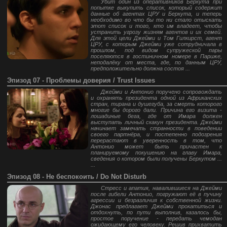
Убит один из оперативников Беркута при
попытке выкупить список, который содержит
данные об агентах ЦРУ и Беркута, и теперь
необходимо во что бы то ни стало отыскать
этот список и того, кто им владеет, чтобы
устранить угрозу жизням агентов и их семей.
Для этой цели Джейми и Том Гилкирст, агент
ЦРУ, с которым Джейми уже сотрудничала в
прошлом, под видом супружеской пары
поселяются в гостиничном номере в Париже,
неподалёку от места, где, по данным ЦРУ,
предположительно должна состоя ...
Эпизод 07 - Проблемы доверия / Trust Issues
Джейми и Антонио поручено сопровождать
и охранять президента одной из Африканских
стран, тирана и душегуба, за смерть которого
многие бы дорого дали. Причина его визита -
лошадиные бега, где от Имара должен
выступать личный скакун президента. Джейми
начинает замечать странности в поведении
своего партнёра, и постепенно подозрения
перерастают в уверенность в том, что
Антонио может быть причастен к
планируемому покушению на главу Имара,
сведения о котором были получены Беркутом ...
...
Эпизод 08 - Не беспокоить / Do Not Disturb
Стресс и апатия, навалившиеся на Джейми
после гибели Антонио, погружают её в пучину
агрессии и безразличия к собственной жизни.
Джонас предлагает Джейми прокатиться и
отдохнуть, по пути выполнив, казалось бы,
простое поручение - передать чемодан
ожидающему его человеку. Решив прихватить