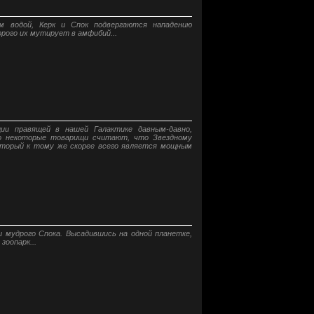
м водой, Керк и Спок подвергаются нападению
рого их мутирует в амфибий...
ции правящей в нашей Галактике давным-давно,
Но некоторые товарищи считают, что Звездному
торый к тому же скорее всего является мощным
и мудрого Спока. Высадившись на одной планетке,
оопарк...