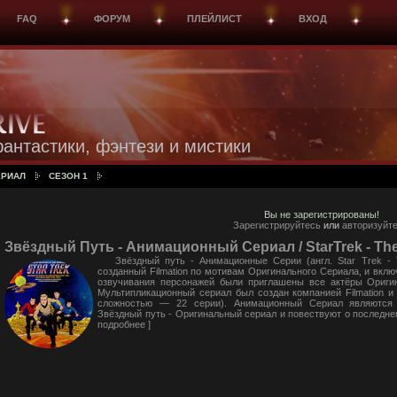
FAQ
ФОРУМ
ПЛЕЙЛИСТ
ВХОД
антастики, фэнтези и мистики
ЕРИАЛ
СЕЗОН 1
Вы не зарегистрированы!
Зарегистрируйтесь
или
авторизуйте
Звёздный Путь - Анимационный Сериал / StarTrek - The
Звёздный путь - Анимационные Серии (англ. Star Trek - 
созданный Filmation по мотивам Оригинального Сериала, и вклю
озвучивания персонажей были приглашены все актёры Оригин
Мультипликационный сериал был создан компанией Filmation и 
сложностью — 22 серии). Анимационный Сериал являются 
Звёздный путь - Оригинальный сериал и повествуют о последнем
подробнее
]