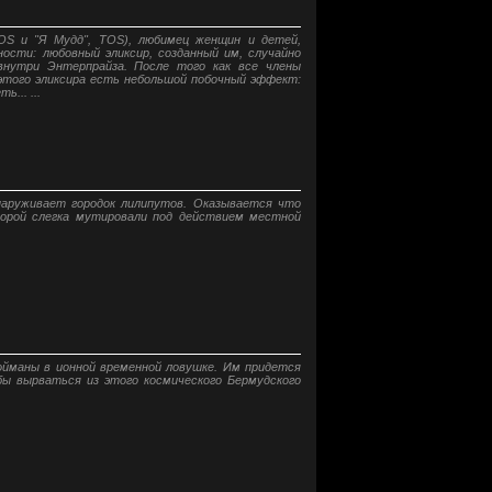
OS и "Я Мудд", TOS), любимец женщин и детей,
ости: любовный эликсир, созданный им, случайно
внутри Энтерпрайза. После того как все члены
 этого эликсира есть небольшой побочный эффект:
... ...
наруживает городок лилипутов. Оказывается что
торой слегка мутировали под действием местной
пойманы в ионной временной ловушке. Им придется
бы вырваться из этого космического Бермудского