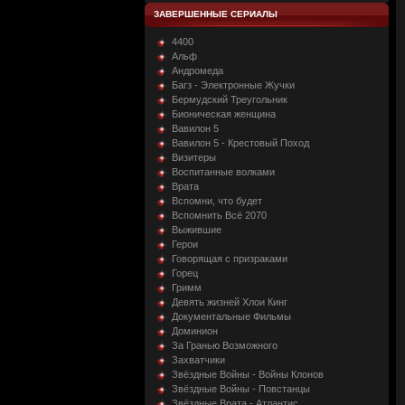
ЗАВЕРШЕННЫЕ СЕРИАЛЫ
4400
Альф
Андромеда
Багз - Электронные Жучки
Бермудский Треугольник
Бионическая женщина
Вавилон 5
Вавилон 5 - Крестовый Поход
Визитеры
Воспитанные волками
Врата
Вспомни, что будет
Вспомнить Всё 2070
Выжившие
Герои
Говорящая с призраками
Горец
Гримм
Девять жизней Хлои Кинг
Документальные Фильмы
Доминион
За Гранью Возможного
Захватчики
Звёздные Войны - Войны Клонов
Звёздные Войны - Повстанцы
Звёздные Врата - Атлантис