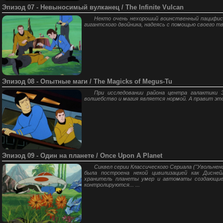
Эпизод 07 - Невыносимый вулканец / The Infinite Vulcan
Некто очень нехороший воинственный пацифис
гигантского двойника, надеясь с помощью своего тв
Эпизод 08 - Опытные маги / The Magicks of Megus-Tu
При исследовании района центра галактики
волшебство и магия является нормой. А правит это
Эпизод 09 - Один на планете / Once Upon A Planet
Сиквел серии Классического Сериала ("Увольнен
была построена некой цивилизацией как Дисне
хранитель планеты умер и автоматы создающие 
контролируются... ...