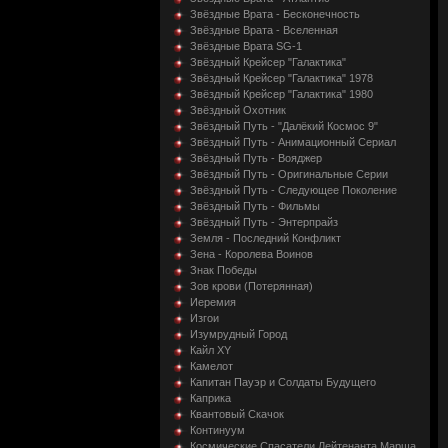
Звёздные Врата - Бесконечность
Звёздные Врата - Вселенная
Звёздные Врата SG-1
Звёздный Крейсер "Галактика"
Звёздный Крейсер "Галактика" 1978
Звёздный Крейсер "Галактика" 1980
Звёздный Охотник
Звёздный Путь - "Далёкий Космос 9"
Звёздный Путь - Анимационный Сериал
Звёздный Путь - Вояджер
Звёздный Путь - Оригинальные Серии
Звёздный Путь - Следующее Поколение
Звёздный Путь - Фильмы
Звёздный Путь - Энтерпрайз
Земля - Последний Конфликт
Зена - Королева Воинов
Знак Победы
Зов крови (Потерянная)
Иеремия
Изгои
Изумрудный Город
Кайл XY
Камелот
Капитан Пауэр и Солдаты Будущего
Каприка
Квантовый Скачок
Континуум
Космические Спасатели Лейтенанта Марша