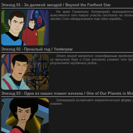
Эпизод 01 - За далекой звездой / Beyond the Farthest Star
На краю Галактики Энтерпрайз оказывается
выясняется что такую участь постигло не тольк
звезды Спок обнаруживает еще один корабль...
Эпизод 02 - Прошлый год / Yesteryear
Этот эпизод является своеобразным продолжен
из прошлого Керк и Спок внезапно узнают что б
результате неудачных родов...
Эпизод 03 - Одна из наших планет изчезла / One of Our Planets is Mi
Энтерпрайз встречает энергетическую форму ж
планет.