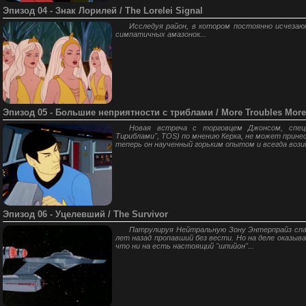
Эпизод 04 - Знак Лорилей / The Lorelei Signal
Исследуя район, в котором постоянно исчеза
симпатичных амазонок...
Эпизод 05 - Большие неприятности с триблами / More Troubles More 
Новая встреча с торговцем Джонсом, спец
Тириблами", TOS) по мнению Керка, не может прине
теперь он наученный горьким опытом и всегда возит
Эпизод 06 - Уцелевший / The Survivor
Патрулируя Нейтральную Зону Энтерпрайз спа
лет назад пропавший без вести. Но на деле оказыв
что ни на есть настоящий "шпийон"...