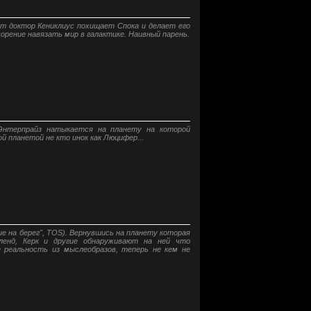
т доктор Кениклиус похищает Спока и делает его
орение навязать мир в галактике. Наивный парень.
 Энтерпрайз натыкается на планету на которой
й планетой не кто инок как Люцифер...
ие на берег", TOS). Вернувшись на планету которая
йленд, Керк и другие обнаруживают на ней что
реальность из мыслеобразов, теперь не кем не