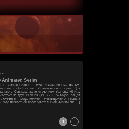
сь!
 Animated Series
The Animated Series) - мультипликационный фильм,
чивший в себя 2 сезона (22 получасовых серии). Для
ального Сериала, за исключением Уолтера Кёнига.
состоит из двух сезонов (1973 и 1974 годов, общей
сюжетным продолжением телевизионного сериала
 годе пятилетней исследовательской миссии зве ... [
1
2