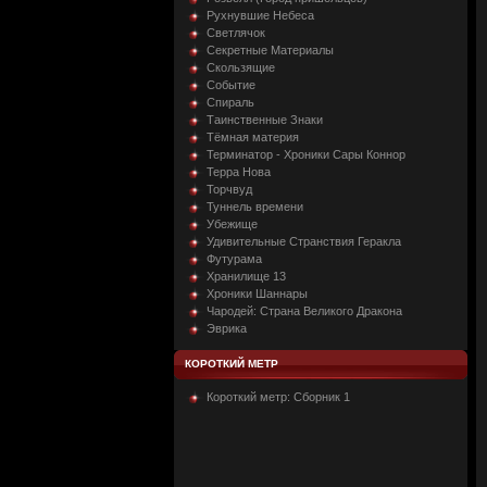
Рухнувшие Небеса
Светлячок
Секретные Материалы
Скользящие
Событие
Спираль
Таинственные Знаки
Тёмная материя
Терминатор - Хроники Сары Коннор
Терра Нова
Торчвуд
Туннель времени
Убежище
Удивительные Странствия Геракла
Футурама
Хранилище 13
Хроники Шаннары
Чародей: Страна Великого Дракона
Эврика
КОРОТКИЙ МЕТР
Короткий метр: Сборник 1