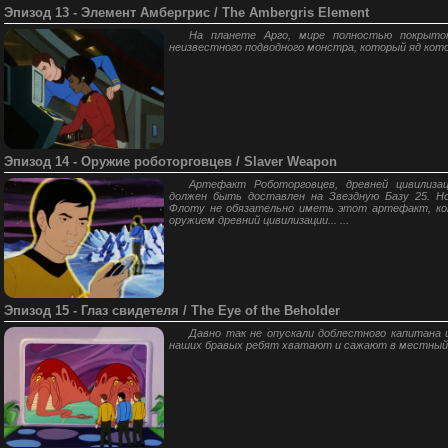
Эпизод 13 - Элемент Амбергрис / The Ambergris Element
На планете Арго, мире полностью покрыто
неизвестного подводного монстра, который яд кото
Эпизод 14 - Оружие роботорговцев / Slaver Weapon
Артефакт Роботорговцев, древней цивилиза
должен быть доставлен на Звездную Базу 25. 
Флоту не обязательно иметь этот артефакт, ко
оружием древний цивилизации... ...
Эпизод 15 - Глаз свидетеля / The Eye of the Beholder
Давно так не опускали доблестного капитана 
наших бравых ребят хватают и сажают в местный з