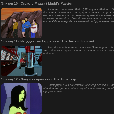
Эпизод 10 - Страсть Мудда / Mudd's Passion
Старый пройдоха Мудд ("Женщины Мудда", T
доставляет команде Энтерпрайза новые неприятн
распространяется по вентиляционной системе 
экипажа перелюбили друг друга выясняется что у
после эйфории народы начинает друг друга ненавидеть
Эпизод 11 - Инцедент на Терратине / The Terratin Incident
На одной небольшой планетки Энтерпрайз об
это одна из старых земных колоний, жители ко
радиации.
Эпизод 12 - Ловушка времени / The Time Trap
Энтерпрайз и Клингонский крейсер оказались 
объединить усилия обоих кораблей и команд, что
треугольника.