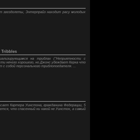
ют звездолеты, Энтерпрайз находит расу молодых
Tribbles
иализирующимся на триблах ("Неприятности с
сти нечего хорошего, но Джонс убеждает Керка что
 с собой персонального триблопоедателя. ...
сает Картера Уинстона, гражданина Федерации, 5
ается, что спасенный ни какой не Уинстон, а самый