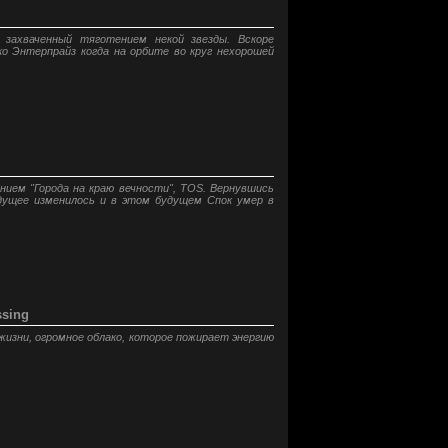
 захваченный тяготением некой звезды. Вскоре
о Энтерпрайз когда на орбите во круг нехорошей
ием "Города на краю вечности", TOS. Вернувшись
удущее изменилось и в этом будущем Спок умер в
ssing
изни, огромное облако, которое пожирает энергию