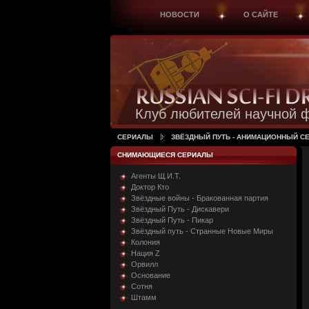
НОВОСТИ
О САЙТЕ
Клуб любителей научной ф
СЕРИАЛЫ
ЗВЁЗДНЫЙ ПУТЬ - АНИМАЦИОННЫЙ С
СНИМАЮЩИЕСЯ СЕРИАЛЫ
Агенты Щ.И.Т.
Доктор Кто
Звёздные войны - Бракованная партия
Звёздный Путь - Дискавери
Звёздный Путь - Пикар
Звёздный путь - Странные Новые Миры
Колония
Нация Z
Орвилл
Основание
Сотня
Штамм