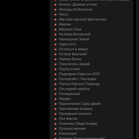
Космос: Далекие уголки
Легенда об Искателе
Лексс
Мастера научной фантастики
Мерлин
Мёртвая Зона
На Краю Вселенной
Непокорная Земля
Одиссея 5
Остаться в живых
Остров Фантазий
Первая Волна
Повелитель зверей
Под Куполом
Подводная Одиссея 2032
Полтергейст: Наследие
Портал Юрского Периода
Последний корабль
Похищенный
Предел
Приключения Сары Джейн
Притяжению вопреки
Пропавшая комната
Пси Фактор
Псионики (Люди Альфа)
Путешественник
Революция
Розвелл (Город пришельцев)