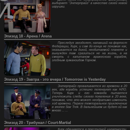
й
выбирает "Энтерпрайз" в качестве своей новой
игрушки.
Эпизод 18 - Арена / Arena
Преследуя звездолет, напавший на форпост
Федерации, Кирк, и сам до конца не понимая как,
оказывается на дикой, необитаемой планете и
вынужден там сразиться не на жизнь, а на
смерть с капитаном вражеского корабля,
злобным гуманоидом Горном.
Эпизод 19 - Завтра - это вчера / Tomorrow is Yesterday
Энтерпрайз проваливается во времени в 20
век, где корабль успешно пеленгуют как НЛО.
Теперь Кирк и его команда пытается
уничтожить следы своего появления в 20 веке,
понимая, что это может необратимо изменить
ход времени. Первое темпоральное приключение
в эпопее Star Trek. В дальнейшем их будет ой как
много ... ...
Эпизод 20 - Трибунал / Court-Martial
Кирк обвиняется в преступной халатности,