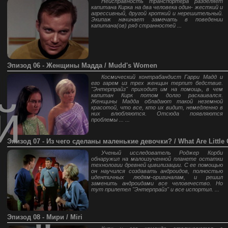
Неисправность транспортера разделяет
капитана Кирка на два человека один- жесткий и
агрессивный, другой кроткий и нерешительный.
Экипаж начинает замечать в поведении
капитана(ов) ряд странностей ...
Эпизод 06 - Женщины Мадда / Mudd's Women
Космический контрабандист Гарри Мадд и
его гарем из трех женщин терпит бедствие.
"Энтерпрайз" приходит им на помощь, в чем
капитан Кирк потом долго раскаивался.
й
Женщины Мадда обладают такой неземной
красотой, что все, кто их видит, немедленно в
них влюбляются. Отсюда появляются
проблемы ... ...
Эпизод 07 - Из чего сделаны маленькие девочки? / What Are Little 
Ученый исследователь Роджер Корби
обнаружил на малоизученной планете остатки
технологии древней цивилизации. С ее помощью
он научился создавать андроидов, полностью
идентичных людям-оригиналам, и решил
заменить андроидами все человечество. Но
тут прилетел "Энтерпрайз" и все испортил. ...
Эпизод 08 - Мири / Miri