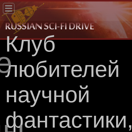
Клуб
е
любителей
научной
фантастики
цы