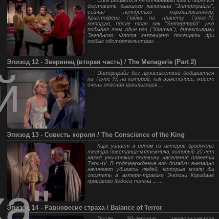
Спок решается на отчаянный шаг и берется
доставить бывшего капитана "Энтерпрайза",
сейчас полностью парализованного,
Кристофера Пайка на планету Талос-IV,
которую, после того как "Энтерпрайз" уже
побывал там один раз ("Клетка"), директивами
Звездного Флота запрещено посещать при
любых обстоятельствах. ...
Эпизод 12 - Зверинец (вторая часть) / The Menagerie (Part 2)
й
Энтерпрайз без происшествий добирается
на Талос-IV, на которой, как выяснилось, живет
очень опасная цивилизация ...
Эпизод 13 - Совесть короля / The Conscience of the King
Кирк узнает в одном из актеров бродячего
театра повстанца-мятежника, который 20 лет
назад уничтожил половину населения планеты
Тарс-IV. В подтверждение его догадки внезапно
начинают убивать людей, которые могли бы
опознать в актере-трагике Энтони Коридане
кровавого Кодоса-палача ... ...
ка"
Эпизод 14 - Равновесие страха / Balance of Terror
После 50-летнего затворничества