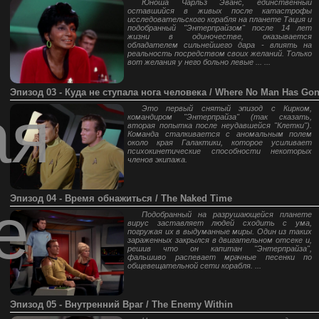
Юноша Чарльз Эванс, единственный
оставшийся в живых после катастрофы
исследовательского корабля на планете Тация и
подобранный "Энтерпрайзом" после 14 лет
жизни в одиночестве, оказывается
обладателем сильнейшего дара - влиять на
реальность посредством своих желаний. Только
вот желания у него больно левые ... ...
Эпизод 03 - Куда не ступала нога человека / Where No Man Has Gon
ая
Это первый снятый эпизод с Кирком,
командиром "Энтерпрайза" (так сказать,
вторая попытка после неудавшейся "Клетки").
Команда сталкивается с аномальным полем
около края Галактики, которое усиливает
психокинетические способности некоторых
членов экипажа.
Эпизод 04 - Время обнажиться / The Naked Time
е
Подобранный на разрушающейся планете
вирус заставляет людей сходить с ума,
погружая их в выдуманные миры. Один из таких
зараженных закрылся в двигательном отсеке и,
решив что он капитан "Энтерпрайза",
фальшиво распевает мрачные песенки по
общевещательной сети корабля. ...
Эпизод 05 - Внутренний Враг / The Enemy Within