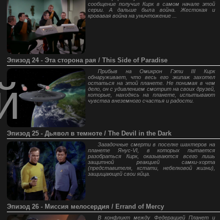
сообщение получил Кирк в самом начале этой
серии. А дальше была война. Жестокая и
кровавая война на уничтожение ...
Эпизод 24 - Эта сторона рая / This Side of Paradise
Прибыв на Омикрон Гэти III Кирк
й
обнаруживает, что весь его экипаж захотел
остаться на этой планете. Не понимая в чем
дело, он с удивлением смотрит на своих друзей,
которые, находясь на планете, испытывают
чувства внеземного счастья и радости.
Эпизод 25 - Дьявол в темноте / The Devil in the Dark
Загадочные смерти в поселке шахтеров на
планете Янус-VI, в которых пытается
разобраться Кирк, оказываются всего лишь
защитной реакцией самки-хорта
(представителя, кстати, небелковой жизни),
защищающей свои яйца.
Эпизод 26 - Миссия мелосердия / Errand of Mercy
В конфликт между Федерацией Планет и