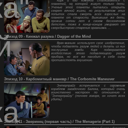
ка"
Кирк и его команда сталкиваются с
планетой, на которой живут только дети.
Ученые этой планеты пытались открыть
секрет вечной жизни, но результатом этих
попыток стала смерть всех взрослых на
планете от старости. Выжившие же дети,
прожив сотни лет в своем бесконечном
детстве, тоже в конце-концов умирают от
сверхбыстрого старения организма. ...
й
Эпизод 09 - Кинжал разума / Dagger of the Mind
Врач-маньяк использует свое изобретение,
чтобы подавлять разум людей и делать из них
послушных зомби. Кирк подвергается
воздействию этого подавляющего разум
прибора, но все же находит в себе силы
противостоять внушению.
Эпизод 10 - Карбомитный маневр / The Corbomite Maneuver
Энтерпрайз встречается с огромным
кораблем загадочного Балока, который очень
воинственно настроен по отношению к
"Энтерпрайзу" (точнее говоря, он хочет всех
ка"
убить).
Эпизод 11 - Зверинец (первая часть) / The Menagerie (Part 1)