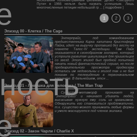
е
нескольким полнометражным фильмам. Дебют «Звездного
Пути» в 1966 нельзя было назвать успешным. Лишь
многочисленные петиции небольшой гр ... [
подробнее
]
1
2
3
Эпизод 00 - Клетка / The Cage
Энтерпрайз, под командованием
предшественника Кирка капитана Кристофера
Пайка, идет на выручку пропавшей без вести на
планете Талос-IV экспедиции. Там Пайк
оказывается в своеобразном зоопарке, который
устроила развитая цивилизация для пришельцев
со звезд. Этот эпизод был пробной попыткой
начать новый фантастический сериал, но после
предварительного просмотра продюсеры
ность
остались им недовольны и эпизод так и не был
показан по телевидению в первоначальном
варианте. В дальнейшем, отсн ...
Эпизод 01 - Ловушка для человека / The Man Trap
Существо-метаморф проникает на
"Энтерпрайз" и начинает убивать людей,
высасывая нужную ему соль из организмов.
Обнаружить его становиться проблематично,
т.к. существо может принимать любые формы
е
и умело маскируется под членов экипажа.
Эпизод 02 - Закон Чарли / Charlie X