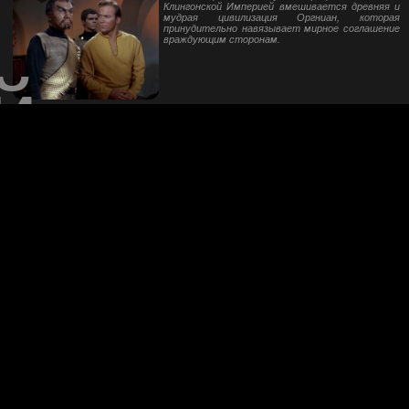
Клингонской Империей вмешивается древняя и
мудрая цивилизация Оргниан, которая
принудительно навязывает мирное соглашение
враждующим сторонам.
й
Эпизод 27 - Альтернативный фактор / The Alternative Factor
Энтерпрайз и его команда встречают
странного человека, Лазаруса, чья жизнь -
борьба со злобным двойником из параллельной
вселенной.
Эпизод 28 - Город на краю вечности / The City on the Edge of Forev
После экспериментов Мак-Коя и его провала
льные
во времени в 1930 год история изменяется. Кирк
и Спок тоже попадают в Нью-Йорк 30 годов 20
века и пытаются вернуть историю в прежнее
русло, но выясняется, что для этого должна
умереть девушка, которую Кирк успел
полюбить, находясь в прошлом. ...
Эпизод 29 - Операция "Уничтожить" / Operation-Annihilate
Кирк узнает, что на планете Денева