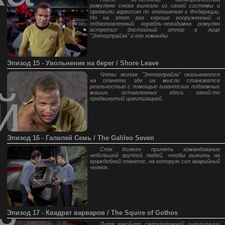
ромуляне снова вылезли из своей системы и
проявили агрессию по отношению к Федерации.
Но на этот раз хорошо вооруженный и
подготовленный корабль-невидимка ромулян
встретил достойный отпор в лице
"Энтерпрайза" и его команды.
Эпизод 15 - Увольнение на берег / Shore Leave
Члены экипаж "Энтерпрайза" оказываются
на планете, где их мысли становятся
реальностью с помощью гигантских подземных
й
машин, оставленных здесь какой-то
продвинутой цивилизацией.
Эпизод 16 - Галилей Семь / The Galileo Seven
Спок должен принять командование
небольшой группой людей, чтобы выжить на
враждебной планете, на которую сел аварийный
челнок.
Эпизод 17 - Квадрат варваров / The Squire of Gothos
Дитя какой-то сверхразумной цивилизации