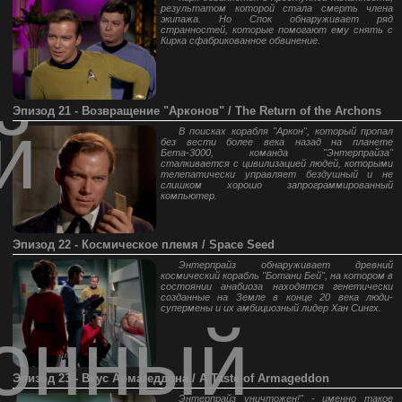
результатом которой стала смерть члена
экипажа. Но Спок обнаруживает ряд
странностей, которые помогают ему снять с
Кирка сфабрикованное обвинение.
Эпизод 21 - Возвращение "Арконов" / The Return of the Archons
й
В поисках корабля "Аркон", который пропал
без вести более века назад на планете
Бета-3000, команда "Энтерпрайза"
сталкивается с цивилизацией людей, которыми
телепатически управляет бездушный и не
слишком хорошо запрограммированный
компьютер.
Эпизод 22 - Космическое племя / Space Seed
Энтерпрайз обнаруживает древний
космический корабль "Ботани Бей", на котором в
состоянии анабиоза находятся генетически
созданные на Земле в конце 20 века люди-
супермены и их амбициозный лидер Хан Сингх.
онный
Эпизод 23 - Вкус Армагеддона / A Taste of Armageddon
Энтерпрайз уничтожен!" - именно такое