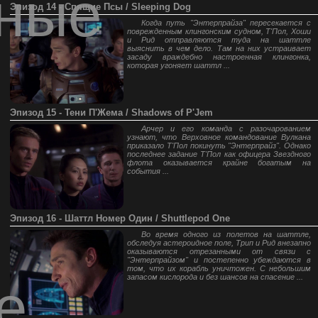
ные
Эпизод 14 - Спящие Псы / Sleeping Dog
Когда путь "Энтерпрайза" пересекается с
поврежденным клингонским судном, Т'Пол, Хоши
и Рид отправляются туда на шаттле
выяснить в чем дело. Там на них устраивает
засаду враждебно настроенная клингонка,
которая угоняет шаттл ...
Эпизод 15 - Тени П'Жема / Shadows of P'Jem
Арчер и его команда с разочарованием
узнают, что Верховное командование Вулкана
приказало Т'Пол покинуть "Энтерпрайз". Однако
последнее задание Т'Пол как офицера Звездного
флота оказывается крайне богатым на
события ...
Эпизод 16 - Шаттл Номер Один / Shuttlepod One
Во время одного из полетов на шаттле,
обследуя астероидное поле, Трип и Рид внезапно
оказываются отрезанными от связи с
"Энтерпрайзом" и постепенно убеждаются в
том, что их корабль уничтожен. С небольшим
запасом кислорода и без шансов на спасение ...
е