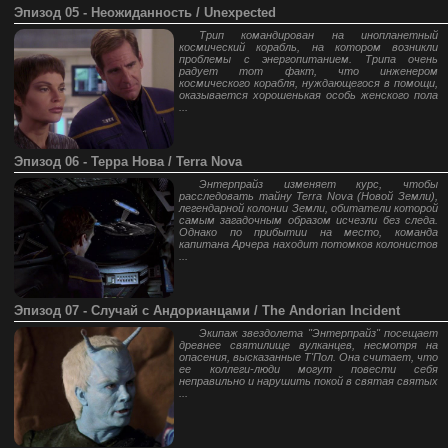
Эпизод 05 - Неожиданность / Unexpected
Трип командирован на инопланетный
космический корабль, на котором возникли
проблемы с энергопитанием. Трипа очень
радует тот факт, что инженером
космического корабля, нуждающегося в помощи,
оказывается хорошенькая особь женского пола
...
Эпизод 06 - Терра Нова / Terra Nova
Энтерпрайз изменяет курс, чтобы
расследовать тайну Terra Nova (Новой Земли),
легендарной колонии Земли, обитатели которой
самым загадочным образом исчезли без следа.
Однако по прибытии на место, команда
капитана Арчера находит потомков колонистов
...
Эпизод 07 - Случай с Андорианцами / The Andorian Incident
Экипаж звездолета "Энтерпрайз" посещает
древнее святилище вулканцев, несмотря на
опасения, высказанные Т'Пол. Она считает, что
ее коллеги-люди могут повести себя
неправильно и нарушить покой в святая святых
...