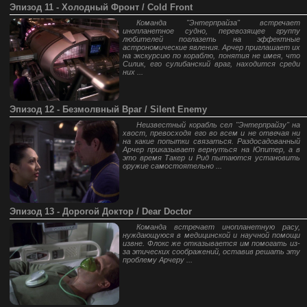
Эпизод 11 - Холодный Фронт / Cold Front
Команда "Энтерпрайза" встречает
инопланетное судно, перевозящее группу
любителей поглазеть на эффектные
астрономические явления. Арчер приглашает их
на экскурсию по кораблю, понятия не имея, что
Силик, его сулибанский враг, находится среди
них ...
Эпизод 12 - Безмолвный Враг / Silent Enemy
Неизвестный корабль сел "Энтерпрайзу" на
хвост, превосходя его во всем и не отвечая ни
на какие попытки связаться. Раздосадованный
Арчер приказывает вернуться на Юпитер, а в
это время Такер и Рид пытаются установить
оружие самостоятельно ...
Эпизод 13 - Дорогой Доктор / Dear Doctor
Команда встречает инопланетную расу,
нуждающуюся в медицинской и научной помощи
извне. Флокс же отказывается им помогать из-
за этических соображений, оставив решать эту
проблему Арчеру ...