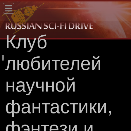
Клуб
"
любителей
научной
фантастики,
фэнтези и