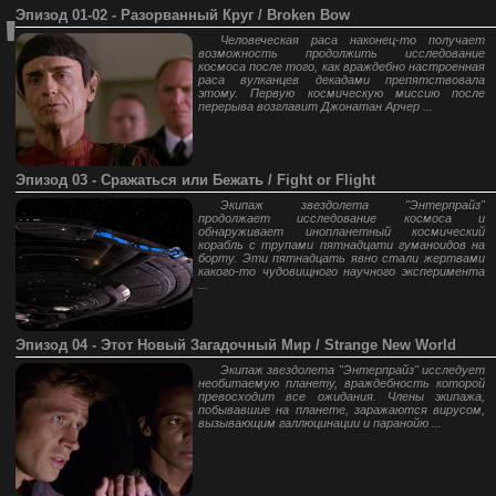
"
Эпизод 01-02 - Разорванный Круг / Broken Bow
Человеческая раса наконец-то получает
возможность продолжить исследование
космоса после того, как враждебно настроенная
раса вулканцев декадами препятствовала
этому. Первую космическую миссию после
перерыва возглавит Джонатан Арчер ...
Эпизод 03 - Сражаться или Бежать / Fight or Flight
Экипаж звездолета "Энтерпрайз"
продолжает исследование космоса и
обнаруживает инопланетный космический
корабль с трупами пятнадцати гуманоидов на
борту. Эти пятнадцать явно стали жертвами
какого-то чудовищного научного эксперимента
...
Эпизод 04 - Этот Новый Загадочный Мир / Strange New World
Экипаж звездолета "Энтерпрайз" исследует
необитаемую планету, враждебность которой
превосходит все ожидания. Члены экипажа,
побывавшие на планете, заражаются вирусом,
вызывающим галлюцинации и паранойю ...