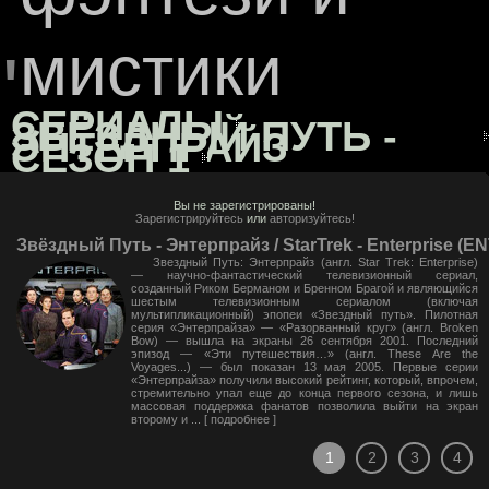
мистики
"
СЕРИАЛЫ
ЗВЁЗДНЫЙ ПУТЬ -
ЭНТЕРПРАЙЗ
СЕЗОН 1
Вы не зарегистрированы!
Зарегистрируйтесь
или
авторизуйтесь!
Звёздный Путь - Энтерпрайз / StarTrek - Enterprise (EN
Звездный Путь: Энтерпрайз (англ. Star Trek: Enterprise)
— научно-фантастический телевизионный сериал,
созданный Риком Берманом и Бренном Брагой и являющийся
шестым телевизионным сериалом (включая
мультипликационный) эпопеи «Звездный путь». Пилотная
серия «Энтерпрайза» — «Разорванный круг» (англ. Broken
Bow) — вышла на экраны 26 сентября 2001. Последний
эпизод — «Эти путешествия…» (англ. These Are the
Voyages...) — был показан 13 мая 2005. Первые серии
«Энтерпрайза» получили высокий рейтинг, который, впрочем,
стремительно упал еще до конца первого сезона, и лишь
массовая поддержка фанатов позволила выйти на экран
второму и ... [
подробнее
]
1
2
3
4