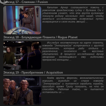
Эпизод 17 - Слияние / Fusion
Капитан Арчер соглашается помочь с
ремонтом гражданскому судну с Вулкана. Он с
удивлением узнает, что эта группа вулканцев
покинула родину несколько лет назад, чтобы
заняться исследованиями возможных путей
возвращения в свою жизнь эмоций ...
Эпизод 18 - Блуждающая Планета / Rogue Planet
Исследуя неотмеченную на карте планету,
команда "Энтерпрайза" встречается с группой
инопланетян, которые ради отдыха и
развлечения охотятся на местных
обитателей. В процессе исследований Арчер
зачарован являющимися ему видениями
прекрасной женщины ...
Эпизод 19 - Приобретение / Acquisition
Когда группа ференги, межгалактических
воришек, выводит из строя команду
"Энтерпрайза" и пытается ограбить корабль,
приходит время Трипу показать, на что он
способен. Работая тайно, он пытается
остановить их ...