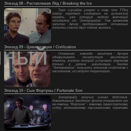
Эпизод 08 - Растапливая Лёд / Breaking the Ice
Трип случайно узнает о том, что Т'Пол
тайно передает сообщения на вулканский
корабль, уже которую неделю маячащий
неподалеку от "Энтерпрайза". Тем временем
капитан Арчер предпринимает отчаянные
попытки спасти двух членов экипажа ...
нный
Эпизод 09 - Цивилизация / Civilization
Отважная команда капитана Арчера
обнаруживает неизвестную заселенную
планету, жители которой уступают землянам
только в уровне цивилизации. Экипаж
"Энтерпрайза", пользуясь внешним сходством с
населением, исследует территорию ...
Эпизод 10 - Сын Фортуны / Fortunate Son
Энтерпрайз получил сигнал бедствия.
Командование Звездного флота отправляет его
на помощь "Фортуне" - земному транспортному
судну, атакованному наусиканскими пиратами
...