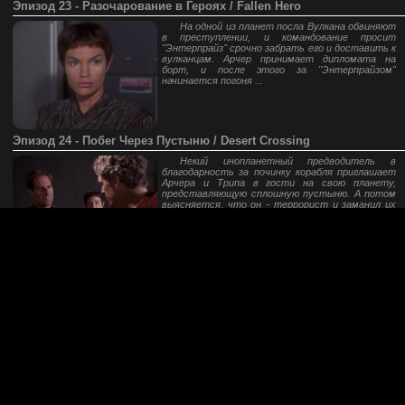
Эпизод 23 - Разочарование в Героях / Fallen Hero
На одной из планет посла Вулкана обвиняют
в преступлении, и командование просит
"Энтерпрайз" срочно забрать его и доставить к
вулканцам. Арчер принимает дипломата на
борт, и после этого за "Энтерпрайзом"
начинается погоня ...
Эпизод 24 - Побег Через Пустыню / Desert Crossing
Некий инопланетный предводитель в
благодарность за починку корабля приглашает
Арчера и Трипа в гости на свою планету,
представляющую сплошную пустыню. А потом
выясняется, что он - террорист и заманил их
сюда под фальшивым предлогом ...
Эпизод 25 - Два Дня и Две Ночи / Two Days and Two Nights
Команда отправляется в отпуск на
знаменитую планету развлечений! Арчер
встречается с таинственной незнакомкой у
Хоши неожиданное романтическое приключение.
Мейвизер ломает ногу, а Трип и Рид пускаются
в турне по местным увеселительным
заведениям ...