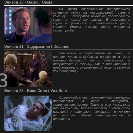
Эпизод 20 - Оазис / Oasis
Во время обследования потерпевшего
крушение судна на опустошенной планете
команду "Энтерпрайза" начинают преследовать
какие-то призрачные фигуры. В результате
герои встречаются с инопланетной расой,
которая смогла выжить после страшной
катастрофы ...
Эпизод 21 - Задержание / Detained
Занимаясь исследованиями на одной из
планет, Арчер и Мейвизер попадают в "зону
военных действий", где их задерживают и
отправляют в тюрьму для интернированных
з
представители инопланетной расы известной
как тандаранцы ...
Эпизод 22 - Вокс Сола / Vox Sola
Страннообразный инопланетный симбионт
пробирается на борт "Энтерпрайза",
захватывает Арчера, Трипа и еще нескольких
членов команды, запеленывает их в кокон своей
паутиной и потихоньку поглощает - иначе ему
не выжить. Жизнь энтерпрайзовцев в
опасности ...