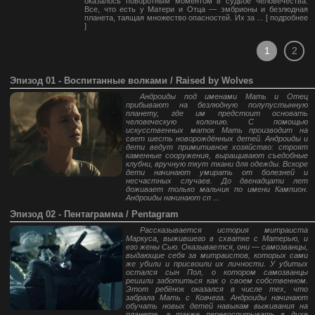
оказалось поворотным моментом в судьбе человечества.
Все, что есть у Матери и Отца — эмбрионы и безлюдная
планета, таящая множество опасностей. Их за ... [
подробнее
]
1
2
Эпизод 01 - Воспитанные волками / Raised by Wolves
Андроиды под именами Мать и Отец
прибывают на безлюдную полупустынную
планету, где им предстоит основать
человеческую колонию. С помощью
искусственных маток Мать производит на
свет шесть новорождённых детей. Андроиды и
дети ведут примитивное хозяйство: строят
каменные сооружения, выращивают съедобные
клубни, вручную ткут ткани для одежды. Вскоре
дети начинают умирать от болезней и
несчастных случаев. До двенадцати лет
доживает только мальчик по имени Кампион.
Андроиды начинают сп ...
Эпизод 02 - Пентаграмма / Pentagram
Рассказывается история митраиста
Маркуса, выжившего в схватке с Матерью, и
его жены Сью. Оказывается, они — самозванцы,
выдающие себя за митраистов, которых сами
же убили и присвоили их личности. У убитых
остался сын Пол, о котором самозванцы
решили заботиться как о своем собственном.
Этот ребёнок оказался в числе тех, что
забрала Мать с Ковчега. Андроиды начинают
обучать новых детей навыкам выживания на
планете, а также перевоспитывать в духе