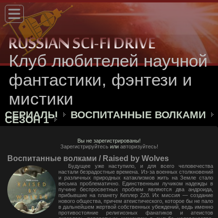
Клуб любителей научной
фантастики, фэнтези и
мистики
СЕРИАЛЫ
ВОСПИТАННЫЕ ВОЛКАМИ
СЕЗОН 1
Вы не зарегистрированы!
Зарегистрируйтесь
или
авторизуйтесь!
Воспитанные волками / Raised by Wolves
Будущее уже наступило, и для всего человечества
настали безрадостные времена. Из-за военных столкновений
и различных природных катаклизмов жить на Земле стало
весьма проблематично. Единственным лучиком надежды в
пучине беспросветных проблем являются два андроида,
прибывшие на планету Кеплер 22б. Их миссия — создание
нового общества, причем атеистического, которое бы не пало
в дальнейшем жертвой собственных убеждений, ведь именно
противостояние религиозных фанатиков и атеистов