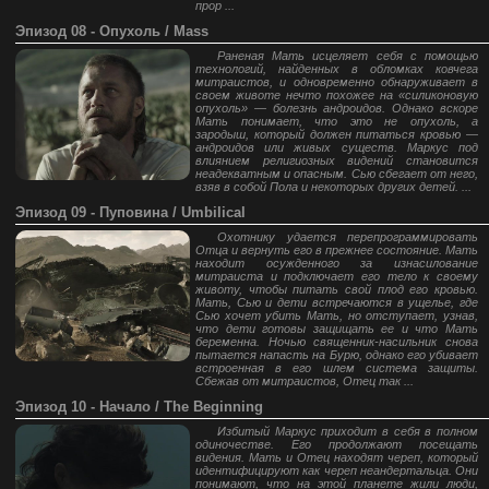
прор ...
Эпизод 08 - Опухоль / Mass
Раненая Мать исцеляет себя с помощью
технологий, найденных в обломках ковчега
митраистов, и одновременно обнаруживает в
своем животе нечто похожее на «силиконовую
опухоль» — болезнь андроидов. Однако вскоре
Мать понимает, что это не опухоль, а
зародыш, который должен питаться кровью —
андроидов или живых существ. Маркус под
влиянием религиозных видений становится
неадекватным и опасным. Сью сбегает от него,
взяв в собой Пола и некоторых других детей. ...
Эпизод 09 - Пуповина / Umbilical
Охотнику удается перепрограммировать
Отца и вернуть его в прежнее состояние. Мать
находит осужденного за изнасилование
митраиста и подключает его тело к своему
животу, чтобы питать свой плод его кровью.
Мать, Сью и дети встречаются в ущелье, где
Сью хочет убить Мать, но отступает, узнав,
что дети готовы защищать ее и что Мать
беременна. Ночью священник-насильник снова
пытается напасть на Бурю, однако его убивает
встроенная в его шлем система защиты.
Сбежав от митраистов, Отец так ...
Эпизод 10 - Начало / The Beginning
Избитый Маркус приходит в себя в полном
одиночестве. Его продолжают посещать
видения. Мать и Отец находят череп, который
идентифицируют как череп неандертальца. Они
понимают, что на этой планете жили люди,