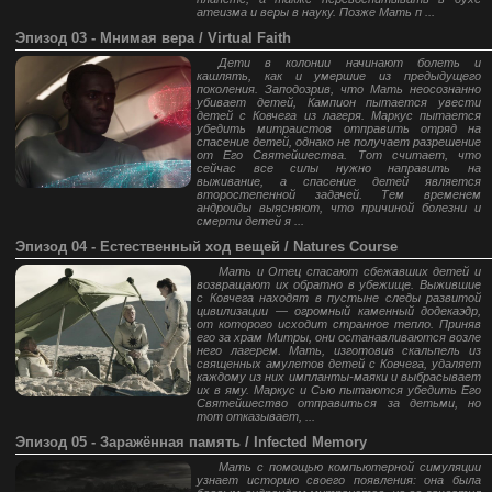
атеизма и веры в науку. Позже Мать п ...
Эпизод 03 - Мнимая вера / Virtual Faith
Дети в колонии начинают болеть и
кашлять, как и умершие из предыдущего
поколения. Заподозрив, что Мать неосознанно
убивает детей, Кампион пытается увести
детей с Ковчега из лагеря. Маркус пытается
убедить митраистов отправить отряд на
спасение детей, однако не получает разрешение
от Его Святейшества. Тот считает, что
сейчас все силы нужно направить на
выживание, а спасение детей является
второстепенной задачей. Тем временем
андроиды выясняют, что причиной болезни и
смерти детей я ...
Эпизод 04 - Естественный ход вещей / Natures Course
Мать и Отец спасают сбежавших детей и
возвращают их обратно в убежище. Выжившие
с Ковчега находят в пустыне следы развитой
цивилизации — огромный каменный додекаэдр,
от которого исходит странное тепло. Приняв
его за храм Митры, они останавливаются возле
него лагерем. Мать, изготовив скальпель из
священных амулетов детей с Ковчега, удаляет
каждому из них импланты-маяки и выбрасывает
их в яму. Маркус и Сью пытаются убедить Его
Святейшество отправиться за детьми, но
тот отказывает, ...
Эпизод 05 - Заражённая память / Infected Memory
Мать с помощью компьютерной симуляции
узнает историю своего появления: она была