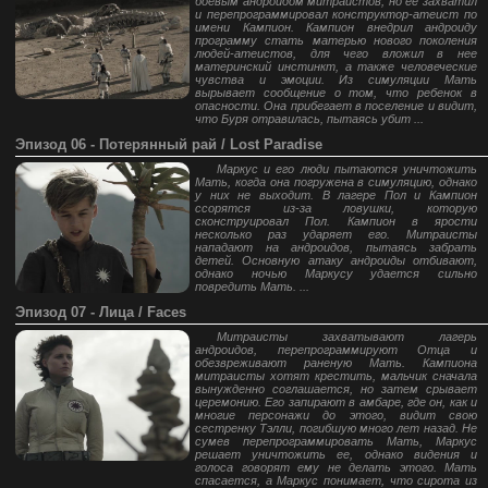
боевым андроидом митраистов, но ее захватил
и перепрограммировал конструктор-атеист по
имени Кампион. Кампион внедрил андроиду
программу стать матерью нового поколения
людей-атеистов, для чего вложил в нее
материнский инстинкт, а также человеческие
чувства и эмоции. Из симуляции Мать
вырывает сообщение о том, что ребенок в
опасности. Она прибегает в поселение и видит,
что Буря отравилась, пытаясь убит ...
Эпизод 06 - Потерянный рай / Lost Paradise
Маркус и его люди пытаются уничтожить
Мать, когда она погружена в симуляцию, однако
у них не выходит. В лагере Пол и Кампион
ссорятся из-за ловушки, которую
сконструировал Пол. Кампион в ярости
несколько раз ударяет его. Митраисты
нападают на андроидов, пытаясь забрать
детей. Основную атаку андроиды отбивают,
однако ночью Маркусу удается сильно
повредить Мать. ...
Эпизод 07 - Лица / Faces
Митраисты захватывают лагерь
андроидов, перепрограммируют Отца и
обезвреживают раненую Мать. Кампиона
митраисты хотят крестить, мальчик сначала
вынужденно соглашается, но затем срывает
церемонию. Его запирают в амбаре, где он, как и
многие персонажи до этого, видит свою
сестренку Тэлли, погибшую много лет назад. Не
сумев перепрограммировать Мать, Маркус
решает уничтожить ее, однако видения и
голоса говорят ему не делать этого. Мать
спасается, а Маркус понимает, что сирота из