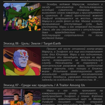
Эскадра, ведомая Маркусом, попадает в
засаду неосапиантов. Воспользовавшись
всеобщей суматохой, товарищи Марша
вызволяют своего командира и присоединяются
к сражению. В самый критический момент
Уинфилд возвращается на мостик, смещая
Маркуса и уводя флот из боя. Многие эхолеты,
прикрывавшие отступающие суда, были
уничтожены. Марш и его опервзвод достигают
Земли, где они сталкиваются с отчуждением и
даже враждебностью со стороны
действующего сопротивления. Но после
неудачной диверс ...
Эпизод 06 - Цель: Земля / Target-Earth
Прошел год после отчаянной контр-атаки
Маркуса, а Эхофлот все еще восстанавливает
силы близ Юпитера. Марш и его подчиненные,
проведшие эти двенадцать месяцев на гауп-
вахте, возвращаются на действительную
службу. Неосапианты не торопятся с
окончательным разгромом врага, предпочитая
сначала упрочить свои позиции в Ближних
мирах. Испытания гравитационного щита,
гениального изобретения неосапиантского
ученого Зенобиуса, угрожают похоронить все
надежды на освобождение человечества. М ...
Эпизод 07 - Среди нас предатель / A Traitor Among Us
Марш и его люди проникают на
коммуникационный центр неосапиантов, и
предупреждают Эхофлот о планах Фэйтона
построить гравитационный щит на Венере.
Уинфилд посылает первый опервзвод
разведать, что происходит на Венере... Даяна,