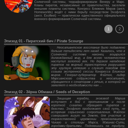
Солнечной системы, терраформировали Венеру и Марс.
Кланы пиратов, независимые от правительства, заселили
внешние планеты системы. Конгресс Ближних Миров (англ.
Homeworlds) ведёт с ними борьбу посредством Эхофлота
(англ. Exofleet) — практически единственного официального
военного формирования Солнечной системы.
1
2
Эпизод 01 - Пиратский бич / Pirate Scourge
Неосапиантское восстание было подавлено
больше пятидесяти лет назад. Казалось, что в
Солнечной системе наконец воцарился
долгожданный мир, а для всего человечества
наступил золотой век. Но дерзкое нападение
пиратов на мирный транспортник разрушает
эту хрупкую иллюзию и служит поводом для
созыва экстренной сессии Конгресса Ближних
миров. Генерал-губернатор Фэйтон, лидер
Марсианского содружства и неосапиант,
обращается к сенаторам с речью, в которой он
заявляет о необходимости нан ...
Эпизод 02 - Зёрна Обмана / Seeds of Deception
Защищая корабли, эховзвод Марша
вступает в бой с противником и после
короткой схватки обращает пиратов в
бегство. Эхофлот продолжает свой путь, не
встречая серьезного сопротивления. Фэйтон
совершает визит на Землю, для участия в
торжественной церемонии провозглашения
Чикаго и столицы Марса, Мэгинас-Сити,
городами-братьями. Поднявшись на трибуну,