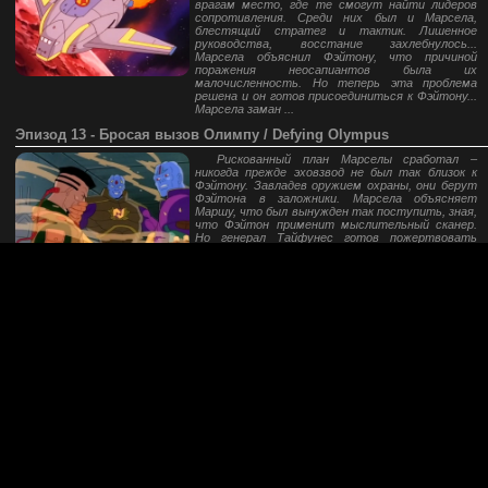
врагам место, где те смогут найти лидеров
сопротивления. Среди них был и Марсела,
блестящий стратег и тактик. Лишенное
руководства, восстание захлебнулось...
Марсела объяснил Фэйтону, что причиной
поражения неосапиантов была их
малочисленность. Но теперь эта проблема
решена и он готов присоединиться к Фэйтону...
Марсела заман ...
Эпизод 13 - Бросая вызов Олимпу / Defying Olympus
Рискованный план Марселы сработал –
никогда прежде эховзвод не был так близок к
Фэйтону. Завладев оружием охраны, они берут
Фэйтона в заложники. Марсела объясняет
Маршу, что был вынужден так поступить, зная,
что Фэйтон применит мыслительный сканер.
Но генерал Тайфунес готов пожертвовать
своим главнокомандующим, чтобы затем
занять его место. Эховзвод уходит по шахтам
вентиляции на поверхность. Фэйтон пытается
отобрать у них оружие, но сваливается в
пропасть. Марш и остальные возвр ...
Russian Sci-Fi Drive 2006-2026 (c)