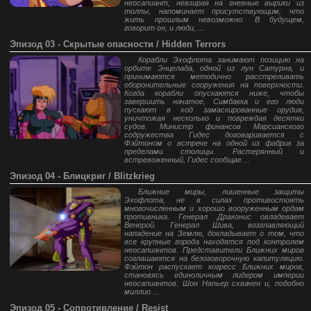
неосапиант, невзирая на гневные вырики из
толпы, напоминает присутствующим, что
жить прошлым невозможно. В будущем,
говорит он, и люди, ...
Эпизод 03 - Скрытые опасности / Hidden Terrors
Корабли Эхофлота занимают позицию на
орбите Энцелада, одной из лун Сатурна, и
принимаются методично расстреливать
оборонительные сооружения на поверхности.
Когда корабли опускаются ниже, чтобы
завершить начатое, Симбакка и его люди
пускают в ход замаскированные орудия,
уничтожая несколько и повреждая десятки
судов. Министр финансов Марсианского
содружества Гидес договаривается с
Фэйтоном о встрече на одной из фабрик за
пределами столицы. Растерянный и
встревоженный, Гидес сообщае ...
Эпизод 04 - Блицкриг / Blitzkrieg
Ближние миры, лишенные защиты
Эхофлота, не в силах противостоять
многочисленным и хорошо вооруженным ордам
противника. Генерал Драконис овладевает
Венерой. Генерал Шива, возглавляющий
нападение на Землю, докладывает о том, что
все крупные города находятся под контролем
неосапиантов. Представители Ближних миров
соглашаются на безоговорочную капитуляцию.
Фэйтон распускает когресс Ближних миров,
становясь единоличным лидером империи
неосапиантов. Шон Напьер схвачен и, подобно
миллио ...
Эпизод 05 - Сопротивление / Resist