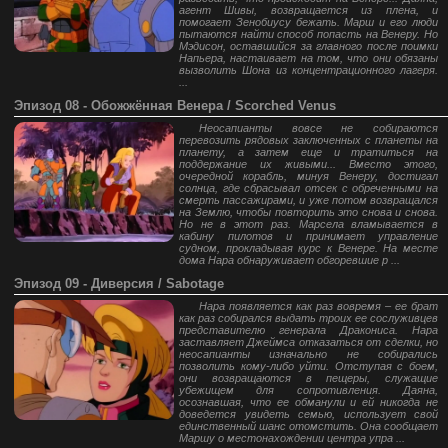
агент Шивы, возвращается из плена, и
помогает Зенобиусу бежать. Марш и его люди
пытаются найти способ попасть на Венеру. Но
Мэдисон, оставшийся за главного после поимки
Напьера, настаивает на том, что они обязаны
вызволить Шона из концентрационного лагеря.
...
Эпизод 08 - Обожжённая Венера / Scorched Venus
Неосапианты вовсе не собираются
перевозить рядовых заключенных с планеты на
планету, а затем еще и тратиться на
поддержание их живыми... Вместо этого,
очередной корабль, минуя Венеру, достигал
солнца, где сбрасывал отсек с обреченными на
смерть пассажирами, и уже потом возвращался
на Землю, чтобы повторить это снова и снова.
Но не в этот раз. Марсела вламывается в
кабину пилотов и принимает управление
судном, прокладывая курс к Венере. На месте
дома Нара обнаруживает обгоревшие р ...
Эпизод 09 - Диверсия / Sabotage
Нара появляется как раз вовремя – ее брат
как раз собирался выдать троих ее сослуживцев
представителю генерала Дракониса. Нара
заставляет Джеймса отказаться от сделки, но
неосапианты изначально не собирались
позволить кому-либо уйти. Отступая с боем,
они возвращаются в пещеры, служащие
убежищем для сопротивления. Даяна,
осознавшая, что ее обманули и ей никогда не
доведется увидеть семью, использует свой
единственный шанс отомстить. Она сообщает
Маршу о местонахождении центра упра ...