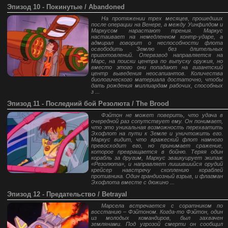
Эпизод 10 - Покинутые / Abandoned
На протяжении трех месяцев, прошедших
после операции на Венере, а между Уинфилдом и
Маркусом нарастают трения. Маркус
настаивает на немедленном контр-ударе, а
адмирал говорит о неспособности флота
освободить Землю без длительных
приготовлений. Опервзвод направляется на
Марс, на поиски центра по выпуску оружия, но
вместо этого они попадают на гигантский
центр выведения неосапиантов. Количества
биологического материала достаточно, чтобы
дать рождения миллиардам рабочих, способных
з ...
Эпизод 11 - Последний бой Резолюта / The Brood
Фэйтон не может поверить, что удача в
очередной раз сопутствует ему. Он понимает,
что это уникальная возможность перехватить
Эхофлот на пути к Земле и уничтожить его.
Маркус видит, что вражеский флот намного
превосходит его, но принимает сражение,
которое превращается в бойню. Теряя один
корабль за другим, Маркус эваикуирует экипаж
«Резолюта», и направляет лишившийся орудий
крейсер навстречу скоплению кораблей
противника. Один грандиозный взрыв, и флагман
Эхофлота вместе с дюжино ...
Эпизод 12 - Предательство / Betrayal
Марсела встречается с соратником по
восстанию – Фэйтоном. Когда-то Фэйтон, один
из молодых командиров, был захвачен
землянами. Под угрозой смерти он сообщил