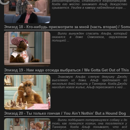
радиоаппаратуры, становится координатором.
Когда его место занимает Альф, дежурство
срывается. Увидев в камеру наблюдения вора ...
Эпизод 18 - Кто-нибудь присмотрите за мной (часть вторая) / Some
Вилли вынужден спасать Альфа, который
оказался в доме Окмонеков, окруженном
полицией ...
Эпизод 19 - Нам надо отсюда выбраться / We Gotta Get Out of This
Знакомую Альфа слепую девушку Джоди
выселяют из дома. Альф предлагает ей
несколько дней пожить у Таннеров. Когда Джоди
находит новое жилье, Альф переезжает к ней ...
Эпизод 20 - Ты только гончая / You Ain’t Nothin' But a Hound Dog
Вилли подбирает потерявшуюся собаку и до
того, как появится хозяин, она поселяется у
Таннеров. Когда Альф понимает, что всё