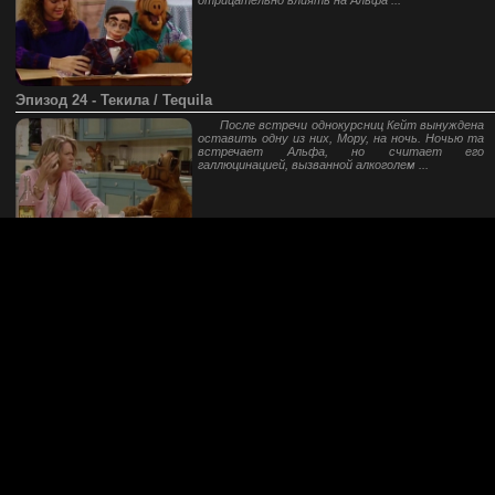
отрицательно влиять на Альфа ...
Эпизод 24 - Текила / Tequila
После встречи однокурсниц Кейт вынуждена
оставить одну из них, Мору, на ночь. Ночью та
встречает Альфа, но считает его
галлюцинацией, вызванной алкоголем ...
Эпизод 25 - Мы - семья / We Are Family
Альф причиняет Таннерам массу
неприятностей, в том числе лишних расходов.
Чувствуя, что он не в силах изменить
ситуацию, Альф впадает в депрессию ...
Эпизод 26 - Мечты о колледже / Varsity Drag
Линн сдает экзамены в престижный
колледж, но родители вынуждены её огорчить
— они не могут оплатить дорогое образование.
Альф решает помочь Линн и устраивается