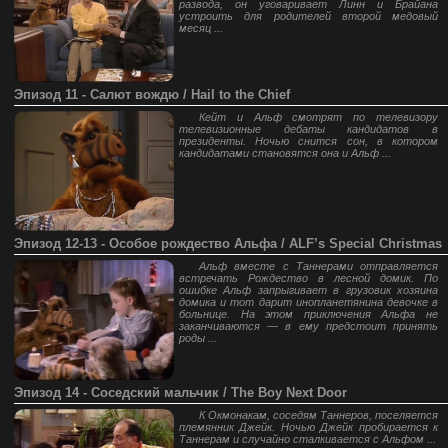
развода, он уговаривает Линн и Брайана
устроить для родителей второй медовый
месяц ...
Эпизод 11 - Салют вождю / Hail to the Chief
Кейт и Альф смотрят по телевизору
телевизионные дебаты кандидатов в
президенты. Ночью снится сон, в котором
кандидатами становятся она и Альф ...
Эпизод 12-13 - Особое рождество Альфа / ALF’s Special Christmas
Альф вместе с Таннерами отправляется
встречать Рождество в лесной домик. По
ошибке Альф запрыгивает в грузовик хозяина
домика и тот дарит инопланетянина девочке в
больнице. На этом приключения Альфа не
заканчиваются — в ему предстоит принять
роды ...
Эпизод 14 - Соседский мальчик / The Boy Next Door
К Окмонакам, соседям Таннеров, поселяется
племянник Джейк. Ночью Джейк пробирается к
Таннерам и случайно сталкивается с Альфом ...