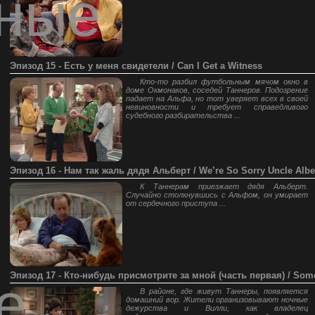
ные
Эпизод 15 - Есть у меня свидетели / Can I Get a Witness
Кто-то разбил футбольным мячом окно в
доме Окмонаков, соседей Таннеров. Подозрение
падает на Альфа, но тот уверяет всех в своей
невиновности и требует справедливого
судебного разбирательства ...
Эпизод 16 - Нам так жаль дядя Альберт / We’re So Sorry Uncle Albe
К Таннерам приезжает дядя Альберт.
Случайно столкнувшись с Альфом, он умирает
от сердечного приступа ...
Эпизод 17 - Кто-нибудь присмотрите за мной (часть первая) / Some
е
В районе, где живут Таннеры, появляется
домашний вор. Жители организовывают ночные
дежурства и Вилли, как владелец