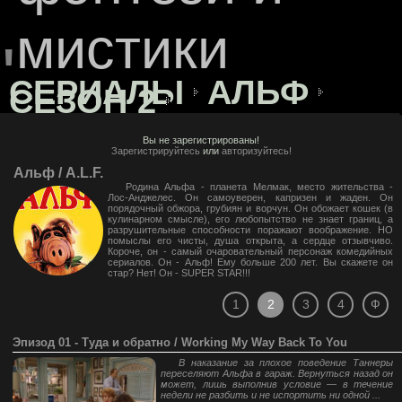
мистики
"
СЕРИАЛЫ
АЛЬФ
СЕЗОН 2
Вы не зарегистрированы!
Зарегистрируйтесь
или
авторизуйтесь!
Альф / A.L.F.
Родина Альфа - планета Мелмак, место жительства -
Лос-Анджелес. Он самоуверен, капризен и жаден. Он
порядочный обжора, грубиян и ворчун. Он обожает кошек (в
кулинарном смысле), его любопытство не знает границ, а
разрушительные способности поражают воображение. НО
помыслы его чисты, душа открыта, а сердце отзывчиво.
Короче, он - самый очаровательный персонаж комедийных
сериалов. Он - Альф! Ему больше 200 лет. Вы скажете он
стар? Нет! Он - SUPER STAR!!!
1
2
3
4
Ф
Эпизод 01 - Туда и обратно / Working My Way Back To You
В наказание за плохое поведение Таннеры
переселяют Альфа в гараж. Вернуться назад он
может, лишь выполнив условие — в течение
недели не разбить и не испортить ни одной ...