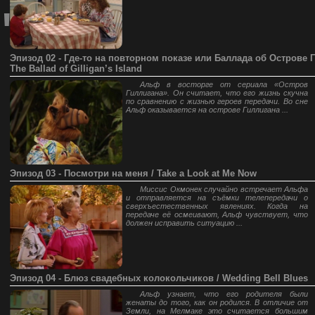
"
Эпизод 02 - Где-то на повторном показе или Баллада об Острове Г
The Ballad of Gilligan’s Island
Альф в восторге от сериала «Остров
Гиллигана». Он считает, что его жизнь скучна
по сравнению с жизнью героев передачи. Во сне
Альф оказывается на острове Гиллигана ...
Эпизод 03 - Посмотри на меня / Take a Look at Me Now
Миссис Окмонек случайно встречает Альфа
и отправляется на съёмки телепередачи о
сверхъестественных явлениях. Когда на
передаче её осмеивают, Альф чувствует, что
должен исправить ситуацию ...
Эпизод 04 - Блюз свадебных колокольчиков / Wedding Bell Blues
Альф узнает, что его родителя были
женаты до того, как он родился. В отличие от
Земли, на Мелмаке это считается большим