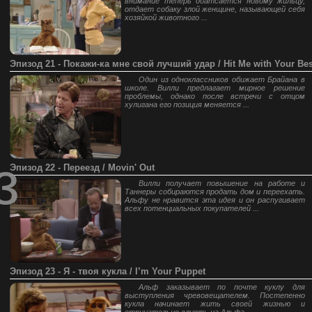
внимание теперь доатсается новому жильцу,
отдает собаку злой женщине, называющей себя
хозяйкой животного ...
Эпизод 21 - Покажи-ка мне свой лучший удар / Hit Me with Your Bes
Один из одноклассников обижает Брайана в
школе. Вилли предлагает мирное решение
проблемы, однако после встречи с отцом
хулигана его позиция меняется ...
з
Эпизод 22 - Переезд / Movin' Out
Вилли получает повышение на работе и
Таннеры собираются продать дом и переехать.
Альфу не нравится эта идея и он распугивает
всех потенциальных покупателей ...
Эпизод 23 - Я - твоя кукла / I’m Your Puppet
Альф заказывает по почте куклу для
выступления чревовещателем. Постепенно
кукла начинает жить своей жизнью и