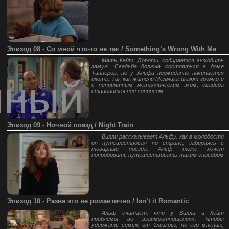
Эпизод 08 - Со мной что-то не так / Something’s Wrong With Me
Мать Кейт, Дороти, собирается выходить
замуж. Свадьба должна состояться в доме
Таннеров, но у Альфа неожиданно начинается
нный
икота. Так как жители Мелмака икают громко и
с неприятным металлическим эхом, свадьба
становится под вопросом ...
Эпизод 09 - Ночной поезд / Night Train
Вилли рассказывает Альфу, как в молодости
он путешествовал по стране, забираясь в
товарные поезда. Альф тоже хочет
попробовать путешествовать таким способом
...
Эпизод 10 - Разве это не романтично / Isn’t it Romantic
Альф считает, что у Вилли и Кейт
проблемы во взаимоотношениях. Чтобы
удержать семью от близкого, по его мнению,