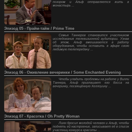
позором и Альф отправляется жить в
монастырь ...
Эпизод 05 - Прайм-тайм / Prime Time
Семья Таннеров становится участником
исследования телевизионной аудитории. Узнав
об этом, Альф вмешивается в работу
оборудования, чтобы оставить в эфире свою
любимую телепередачу ...
Эпизод 06 - Оживление вечеринки / Some Enchanted Evening
Чтобы уладить проблемы на работе у Вилли
Таннера, Альф приглашает его босса на
вечеринку, посвящённую Хеллоуину ...
Эпизод 07 - Красотка / Oh Pretty Woman
Линн бросил молодой человек и Альф, чтобы
поднять ей настроение, записывает её в список
участниц конкурса красоты ...