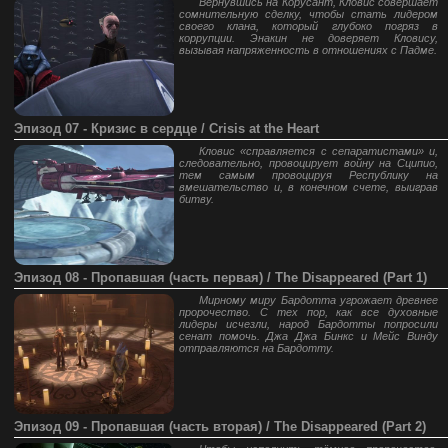
Вернувшись на Корусант, Кловис совершает
сомнительную сделку, чтобы стать лидером
своего клана, который глубоко погряз в
коррупции. Энакин не доверяет Кловису,
вызывая напряженность в отношениях с Падме.
Эпизод 07 - Кризис в сердце / Crisis at the Heart
Кловис «справляется с сепаратистами» и,
следовательно, провоцирует войну на Сципио,
тем самым провоцируя Республику на
вмешательство и, в конечном счете, выиграв
битву.
Эпизод 08 - Пропавшая (часть первая) / The Disappeared (Part 1)
Мирному миру Бардотта угрожает древнее
пророчество. С тех пор, как все духовные
лидеры исчезли, народ Бардотты попросили
сенат помочь. Джа Джа Бинкс и Мейс Винду
отправляются на Бардотту.
Эпизод 09 - Пропавшая (часть вторая) / The Disappeared (Part 2)