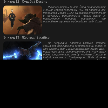
Эпизод 12 - Судьба / Destiny
Руководствуясь Силой, Йода отправляется
в самое сердце галактики. Там, на планете, где
находится место Силы, он должен столкнуться
с трудными испытаниями. Только после их
прохождения мудрецы посчитают его
достойным изучения глубочайших тайн Силы.
Эпизод 13 - Жертва / Sacrifice
На Коррибане, планете Ситхов, пришло
время для Йоды пройти свой последний тест. В
это время Дарт Сидиус призывает графа Дуку,
после чего дуэт планирует сломать Йоду через
образ конфронтации между лордами Ситхов и
Йодой вместе с Скайуокером. Йода должен
выбрать: спасти Скайуокера или победить
Сидиуса. ...
Russian Sci-Fi Drive 2006-2026 (c)