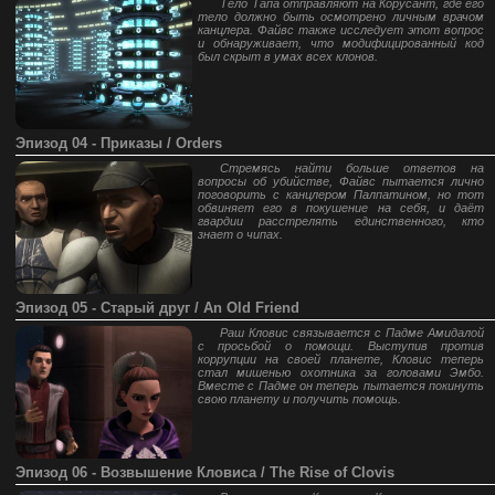
Тело Тапа отправляют на Корусант, где его
тело должно быть осмотрено личным врачом
канцлера. Файвс также исследует этот вопрос
и обнаруживает, что модифицированный код
был скрыт в умах всех клонов.
Эпизод 04 - Приказы / Orders
Стремясь найти больше ответов на
вопросы об убийстве, Файвс пытается лично
поговорить с канцлером Палпатином, но тот
обвиняет его в покушение на себя, и даёт
гвардии расстрелять единственного, кто
знает о чипах.
Эпизод 05 - Старый друг / An Old Friend
Раш Кловис связывается с Падме Амидалой
с просьбой о помощи. Выступив против
коррупции на своей планете, Кловис теперь
стал мишенью охотника за головами Эмбо.
Вместе с Падме он теперь пытается покинуть
свою планету и получить помощь.
Эпизод 06 - Возвышение Кловиса / The Rise of Clovis