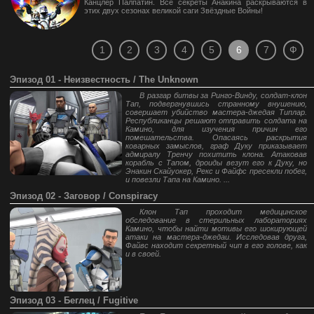
Канцлер Палпатин. Все секреты Анакина раскрываются в
этих двух сезонах великой саги Звёздные Войны!
1
2
3
4
5
6
7
Ф
Эпизод 01 - Неизвестность / The Unknown
В разгар битвы за Ринго-Винду, солдат-клон
Тап, подвергнувшись странному внушению,
совершает убийство мастера-джедая Типлар.
Республиканцы решают отправить солдата на
Камино, для изучения причин его
помешательства. Опасаясь раскрытия
коварных замыслов, граф Дуку приказывает
адмиралу Тренчу похитить клона. Атаковав
корабль с Тапом, дроиды везут его к Дуку, но
Энакин Скайуокер, Рекс и Файфс пресекли побег,
и повезли Тапа на Камино. ...
Эпизод 02 - Заговор / Conspiracy
Клон Тап проходит медицинское
обследование в стерильных лабораториях
Камино, чтобы найти мотивы его шокирующей
атаки на мастера-джедаи. Исследовав друга,
Файвс находит секретный чип в его голове, как
и в своей.
Эпизод 03 - Беглец / Fugitive