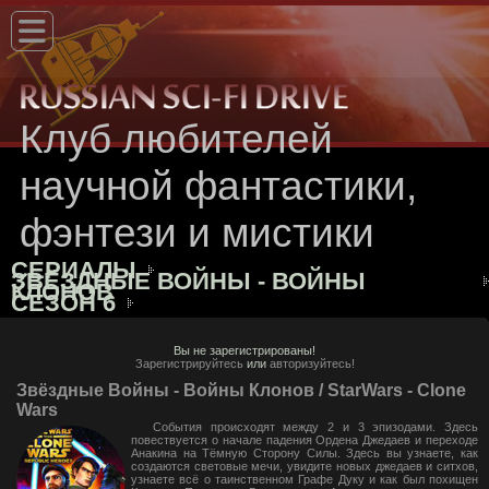
Клуб любителей
научной фантастики,
фэнтези и мистики
СЕРИАЛЫ
ЗВЁЗДНЫЕ ВОЙНЫ - ВОЙНЫ
КЛОНОВ
СЕЗОН 6
Вы не зарегистрированы!
Зарегистрируйтесь
или
авторизуйтесь!
Звёздные Войны - Войны Клонов / StarWars - Clone
Wars
События происходят между 2 и 3 эпизодами. Здесь
повествуется о начале падения Ордена Джедаев и переходе
Анакина на Тёмную Сторону Силы. Здесь вы узнаете, как
создаются световые мечи, увидите новых джедаев и ситхов,
узнаете всё о таинственном Графе Дуку и как был похищен