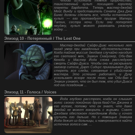
Чтобы исполнить тёмное пророчество,
таинственный культ похищает королеву
планеты Бардотта. Теперь мастер-джедай
Мейс Винду и представитель Сената Джа Джа
Бинкс должны сделать все, чтобы остановить
культ — его проповедует призрак Матери
Талзин, сестра ночи. Если они потерпят
неудачу, культ может развязать ужасную
войну. ...
Эпизод 10 - Потерянный / The Lost One
Мастер-джедай Сайфо-Диас несколько лет
назад умер при загадочных обстоятельствах.
Когда тайная миссия джедаев случайно находит
его световой меч, Энакин Скайуокер, Оби-Ван
Кеноби и Мастер Йода снова расследуют
смерть Сайфо-Диаса. Чтобы они не раскрывали
заговор ситхов, Дарт Сидиус приказывает Дуку
стереть все следы, связанные с убийством
мастера. Это успешно работает, и Дуку
ускользает вскоре после того, как Оби-Ван и
Энакин узнают, что он был тем, кто убил Диаса
под его псевдоним ...
Эпизод 11 - Голоса / Voices
Йода глубоко расстроен, когда он слышит
голос своего покойного друга Квай-Гон Джинна в
его голове, потому что он знает, что даже
джедай не может говорить с живыми. Совет
Джедаев обеспокоен поведением Йоды и хочет
изучить его дальше. Но с помощью Энакина
Йода бежит из больницы, и намеревается найти
источник голоса сам. ...