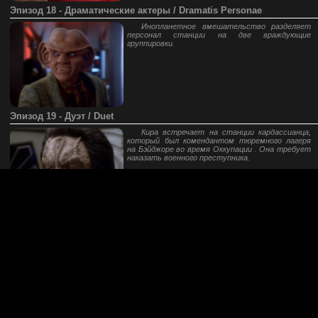
Эпизод 18 - Драматические актеры / Dramatis Personae
Инопланетное вмешательство разделяет
персонал станции на две враждующие
группировки.
Эпизод 19 - Дуэт / Duet
Кира встречает на станции кардассианца,
который был комендантом тюремного лагеря
на Бэйджоре во время Оккупации . Она требует
наказать военного преступника.
Эпизод 20 - В руках Пророков / In The Hands Of The Prophets
Ведек Вин, довольно радикальная
религиозная фигура Бэйджора, пребывает на
станцию с целью разрушить альянс между
Бэйджором и Федерацией.