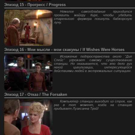
Эпизод 15 - Прогресс / Progress
Немалое самообладание приходится
проявить майору Кире, чтобы убедить
старенького фермера покинуть баджорскую
луну.
Эпизод 16 - Мои мысли - мои скакуны / If Wishes Were Horses
Искажение подпространства около "Дип
Спейс" угрожает самому существованию
станции. Но оказывается, что это дело рук
некой цивилизации, интересующейся
действиями людей в экстремальных ситуациях.
Эпизод 17 - Отказ / The Forsaken
Компьютер станции выходит из строя, как
раз в тот момент, когда на станцию
прибывает Луаксанна Трой!