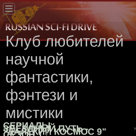
Клуб любителей
научной
фантастики,
фэнтези и
мистики
СЕРИАЛЫ
ЗВЁЗДНЫЙ ПУТЬ -
"ДАЛЁКИЙ КОСМОС 9"
СЕЗОН 1