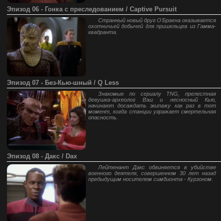
Эпизод 06 - Гонка с преследованием / Captive Pursuit
Странный новый друг О'Браена оказывается
охотничьей добычей для пришельцев из Гамма-
квадранта.
Эпизод 07 - Без-Кью-шный / Q Less
Знакомые по сериалу TNG, прелестная
девушка-археолог Вэш и несносный Кью,
начинают досаждать экипажу как раз в тот
момент, когда станции угражает смертельная
опасность.
Эпизод 08 - Дакс / Dax
Лейтенант Дакс обвиняется в убийстве
военного деятеля, совершенном 30 лет назад
предыдущим носителем симбионта - Курзоном.