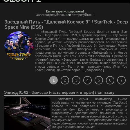
Вы не зарегистрированы!
Зарегистрируйтесь
или
авторизуйтесь!
Звёздный Путь - "Далёкий Космос 9" / StarTrek - Deep
Space Nine (DS9)
«Звездный Путь: Глубокий Космос Девять» (англ. Star
Trek: Deep Space Nine, DS9, в другом переводе — «Дальний
Космос Девять») — научно-фантастический телевизионный
сериал, действие которого разворачивается во вселенной
«Звездного Пути». «Глубокий Космос 9» был создан Риком
Берманом и Майклом Пиллером и фактически стал
продолжением популярного сериала «Звёздный путь: Новое
поколение» (англ. Star Trek: The Next Generation). Премьера
пилотной серии, «Эмиссар» (англ. Emissary) состоялась 3
января 1993, а 2 июня 1999 на телеэкраны вышел последний
эпизод сериала — «То, что ты теряешь» (англ. What You
Leave Behind). Действие сериа ... [
подробнее
]
1
2
3
4
5
6
7
Эпизод 01-02 - Эмиссар (часть первая и вторая) / Emissary
Пилотная серия. Коммандер Сиско
прибывает на космическую станцию "Глубокий
Космос 9" для вступления в должность и
принятия дел. Его интерес к аномалиям в
окружающем пространстве приводит его к
контакту с ранее неизвестной формой жизни и
обнаружению гиперпространственного
перехода-червоточины, связывающего квадрант
Альфа с квадрантом Гамма. ...