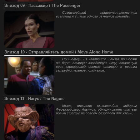
Эпизод 09 - Пассажир / The Passenger
Сумасшедший пришелец-преступник
вселяется в тело одного из членов команды.
Эпизод 10 - Отправляйтесь домой / Move Along Home
Пришельцы из квадранта Гамма приносят
на борт станции загадочную игру, ставящую
весь офицерский состав станции в весьма
затруднительное положение.
Эпизод 11 - Нагус / The Nagus
Кварк, внезапно оказавшийся лидером
Ференгийского Альянса, обнаруживает что его
новый статус не совсем безопасен для жизни.