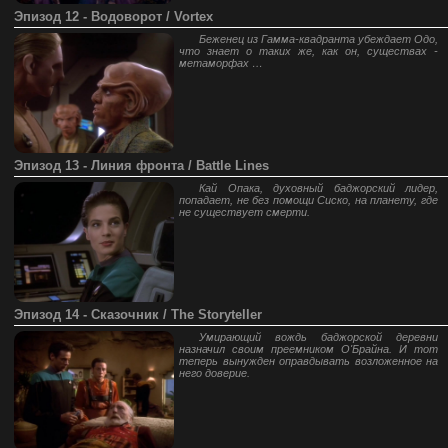
Эпизод 12 - Водоворот / Vortex
Беженец из Гамма-квадранта убеждает Одо,
что знает о таких же, как он, существах -
метаморфах …
Эпизод 13 - Линия фронта / Battle Lines
Кай Опака, духовный баджорский лидер,
попадает, не без помощи Сиско, на планету, где
не существует смерти.
Эпизод 14 - Сказочник / The Storyteller
Умирающий вождь баджорской деревни
назначил своим преемником О'Брайна. И тот
теперь вынужден оправдывать возложенное на
него доверие.