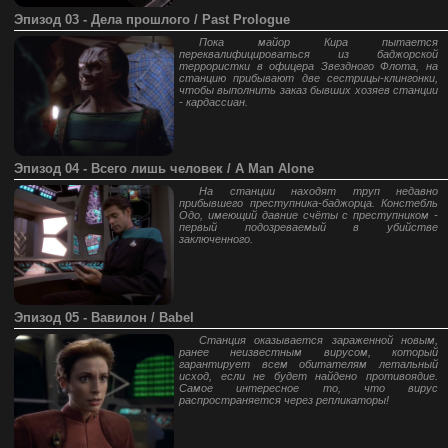
Эпизод 03 - Дела прошлого / Past Prologue
Пока майор Кира пытается
переквалифицироваться из баджорской
террористки в офицера Звездного Флота, на
станцию прибывают две сестрицы-клингонки,
чтобы выполнить заказ бывших хозяев станции
- кардассиан.
Эпизод 04 - Всего лишь человек / A Man Alone
На станции находят труп недавно
прибывшего преступника-баджорца. Констебль
Одо, имеющий давние счёты с преступником -
первый подозреваемый в убийстве
заключенного.
Эпизод 05 - Вавилон / Babel
Станция оказывается зараженной новым,
ранее неизвестным вирусом, который
гарантирует всем обитателям летальный
исход, если не будет найдено противоядие.
Самое интересное то, что вирус
распространяется через репликаторы!