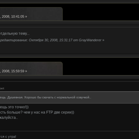
 2008, 10:41:05 »
тдельную тему...
редактирование: Октября 30, 2008, 15:31:17 от GrayWanderer
»
 2008, 15:59:59 »
bet
ещь. Душевная. Хорошо бы скачать с нормальной озвучкой..
щь это точно!))
 есть больше? чем у нас на FTP две серии))
жалуйста..
ся с утра!