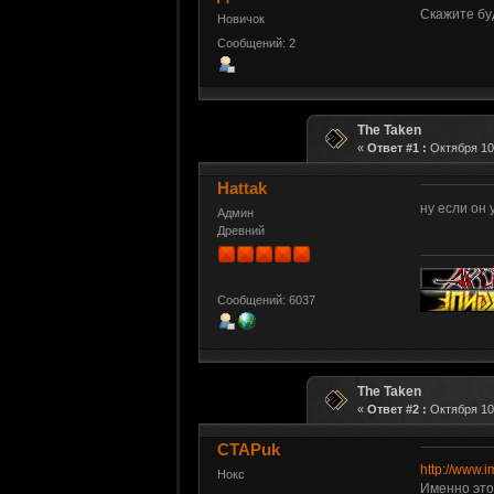
Скажите буд
Новичок
Сообщений: 2
The Taken
«
Ответ #1 :
Октября 10,
Hattak
ну если он 
Админ
Древний
Сообщений: 6037
The Taken
«
Ответ #2 :
Октября 10,
CTAPuk
http://www.i
Нокс
Именно это