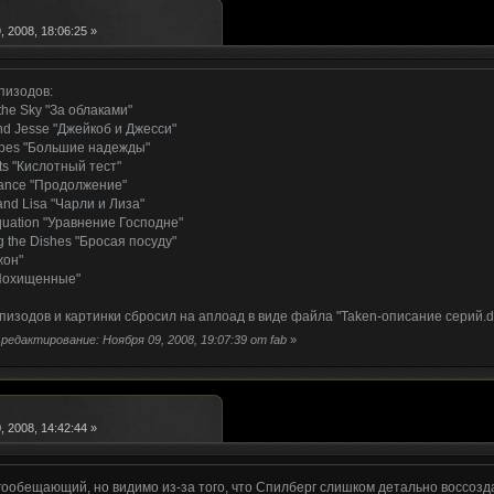
 2008, 18:06:25 »
пизодов:
the Sky "За облаками"
nd Jesse "Джейкоб и Джесси"
opes "Большие надежды"
sts "Кислотный тест"
nance "Продолжение"
 and Lisa "Чарли и Лиза"
quation "Уравнение Господне"
g the Dishes "Бросая посуду"
жон"
"Похищенные"
пизодов и картинки сбросил на аплоад в виде файла "Taken-описание серий.d
редактирование: Ноября 09, 2008, 19:07:39 от fab
»
 2008, 14:42:44 »
ообещающий, но видимо из-за того, что Спилберг слишком детально воссозд