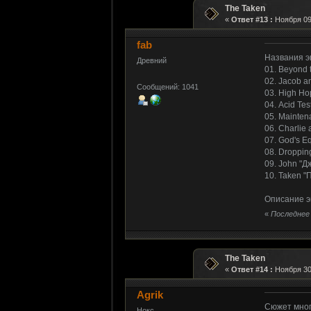
The Taken
«
Ответ #13 :
Ноября 09,
fab
Названия э
Древний
01. Beyond 
02. Jacob a
Сообщений: 1041
03. High H
04. Acid Te
05. Mainte
06. Charlie
07. God's E
08. Droppin
09. John "Д
10. Taken 
Описание э
«
Последнее 
The Taken
«
Ответ #14 :
Ноября 30,
Agrik
Сюжет мног
Нокс