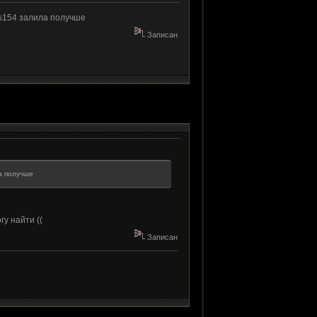
 ks154 залила получше
Записан
ила получше
у найти ((
Записан