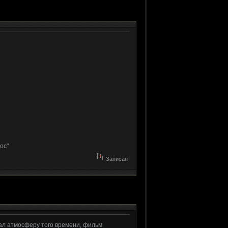
oc"
Записан
ал атмосферу того времени, фильм