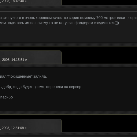
 2008, 18:48:40 »
я стянул его в очень хорошем качестве серия помоему 700 метров весит, сери
ием поделюсь им,но почему то не могу с апфолдером соединится((((
 2008, 14:15:51 »
риал "похищенные" залила.
ь добр, когда будет время, перенеси на сервер.
спасибо
 2008, 12:31:09 »