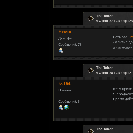
The Taken
«
Ответ #7 :
Октября 30,
Немос
Есть это -
h
Джаффа
Залить сюд
Сообщений: 78
«
Последнее 
The Taken
«
Ответ #8 :
Октября 31,
ks154
всем привет
Новичок
Я продолжа
Время дайте
Сообщений: 6
The Taken