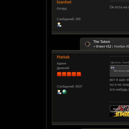
Isanbet
Он есть на 
Азгард
Сообщений: 285
The Taken
«
Ответ #12 :
Ноября 09,
Hattak
Цитата: Isan
Админ
Древний
Он есть на
вот я щас е
но я не знаю
Сообщений: 6037
кто-нибудь 