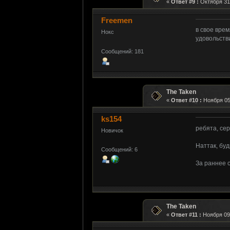
«
Ответ #9 :
Октября 31,
Freemen
в свое врем
Нокс
удовольств
Сообщений: 181
The Taken
«
Ответ #10 :
Ноября 05,
ks154
ребята, се
Новичок
Наттак, буд
Сообщений: 6
За раннее 
The Taken
«
Ответ #11 :
Ноября 09,