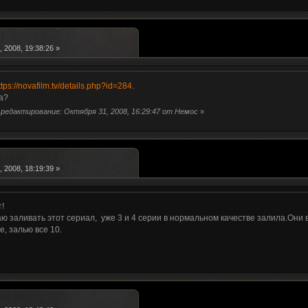
 2008, 19:38:26 »
ttps://novafilm.tv/details.php?id=284
.
а?
редактирование: Октября 31, 2008, 16:29:47 от Немос
»
 2008, 18:19:39 »
!
ю заливать этот сериал, уже 3 и 4 серии в нормальном качестве залила.Они 
, залью все 10.