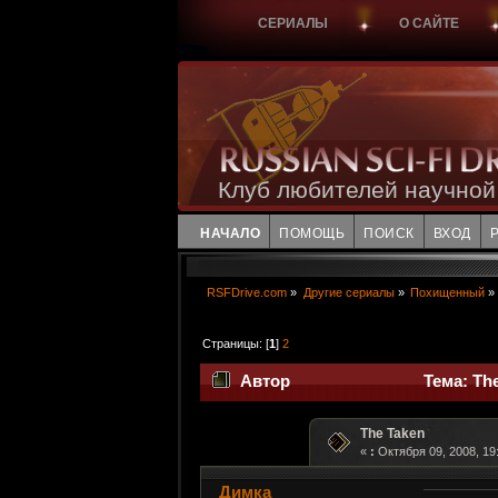
СЕРИАЛЫ
О САЙТЕ
Клуб любителей научной
НАЧАЛО
ПОМОЩЬ
ПОИСК
ВХОД
RSFDrive.com
»
Другие сериалы
»
Похищенный
»
Страницы: [
1
]
2
Автор
Тема: The
The Taken
«
:
Октября 09, 2008, 19
Димка