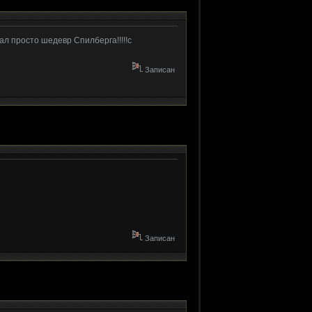
ал просто шедевр Спилберга!!!!!с
Записан
Записан