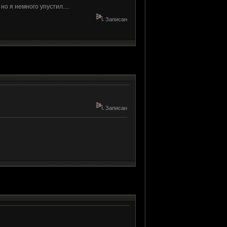
о я немного упустил....
Записан
Записан