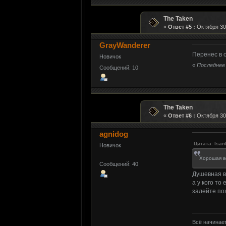
The Taken
«
Ответ #5 :
Октября 30,
GrayWanderer
Перенес в о
Новичок
«
Последнее 
Сообщений: 10
The Taken
«
Ответ #6 :
Октября 30,
agnidog
Цитата: Isan
Новичок
Хорошая в
Сообщений: 40
Душевная ве
а у кого то
залейте по
Всё начинает