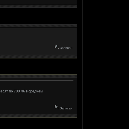
Записан
весят по 700 мб в среднем
Записан