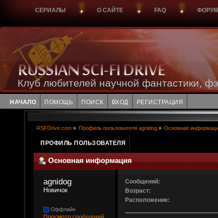
СЕРИАЛЫ
О САЙТЕ
FAQ
ФОРУ
Клуб любителей научной фантастики, фэ
НАЧАЛО
ПОМОЩЬ
ПОИСК
ВХОД
РЕГИСТРАЦИЯ
RSFDrive.com
»
Профиль пользователя agnidog
»
Основная информац
ПРОФИЛЬ ПОЛЬЗОВАТЕЛЯ
Основная информация
agnidog 
Сообщений:
Новичок
Возраст:
Расположение:
Оффлайн
Просмотр сообщений