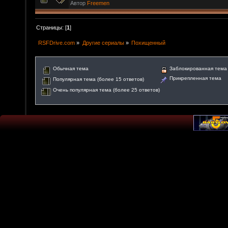
Автор
Freemen
Страницы: [
1
]
RSFDrive.com
»
Другие сериалы
»
Похищенный
Обычная тема
Заблокированная тема
Прикрепленная тема
Популярная тема (более 15 ответов)
Очень популярная тема (более 25 ответов)