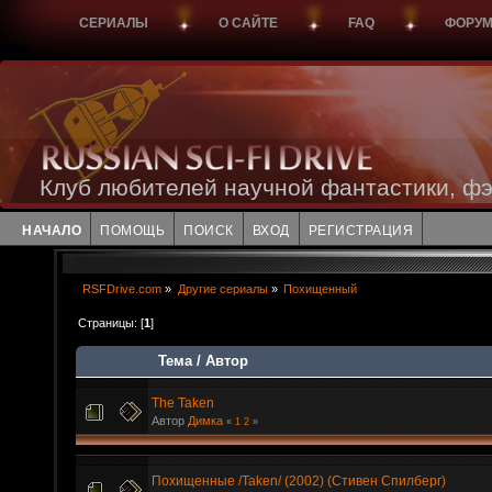
СЕРИАЛЫ
О САЙТЕ
FAQ
ФОРУ
Клуб любителей научной фантастики, фэ
НАЧАЛО
ПОМОЩЬ
ПОИСК
ВХОД
РЕГИСТРАЦИЯ
RSFDrive.com
»
Другие сериалы
»
Похищенный
Страницы: [
1
]
Тема
/
Автор
The Taken
Автор
Димка
«
1
2
»
Похищенные /Taken/ (2002) (Стивен Спилберг)