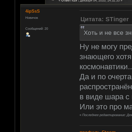
«
Ответ #29 :
Декабря 04, 2010, 14:32:33 »
4ipSsS
Цитата: STinger
Новичок
Сообщений: 20
Хоть и не все зн
Ну не могу пре
знающего хотя
космонавтики..
Да и по очерт
распространён
в виде шара с
Или это про ма
«
Последнее редактирование: Дека