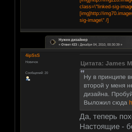
class=\"linked-sig-image
[img]http://img70.image
sig-image\" /]
Нужен дизайнер
«
Ответ #23 :
Декабря 04, 2010, 00:30:39 »
4ipSsS
Цитата: James M
Новичок
Сообщений: 20
Ну в принципе в
второй у меня н
дизайна. Пробуй
Выложил сюда
h
Да, теперь пох
Настоящие - б