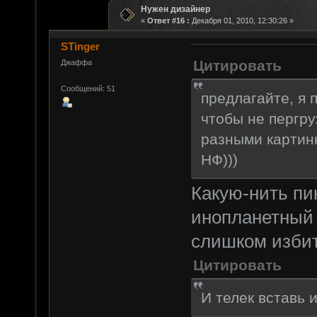
Нужен дизайнер
«
Ответ #16 :
Декабря 01, 2010, 12:30:26 »
STinger
Цитировать
Джаффа
Сообщений: 51
предлагайте, я п
чтобы не пергру
разными картинк
НФ)))
Какую-нить пи
инопланетный к
слишком избит
Цитировать
И телек вставь и