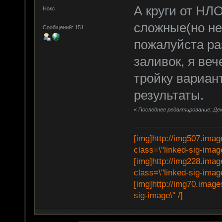
А круги от НЛО
Нокс
сложные(но не
Сообщений: 151
пожалуйста ра
заливок, я ве
тройку вариан
результаты.
«
Последнее редактирование: Дека
[img]http://img507.imag
class=\"linked-sig-image
[img]http://img228.imag
class=\"linked-sig-image
[img]http://img70.image
sig-image\" /]