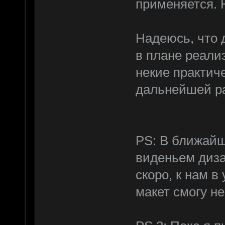
применяется. 
Надеюсь, что 
в плане реализ
некие практич
дальнейшей ра
PS: В ближай
виденьем диза
скоро, к нам в
макет смогу н