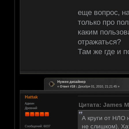
еще вопрос, н
только про пол
каким пользов
отражаться?
Там же где и п
Нужен дизайнер
«
Ответ #18 :
Декабря 01, 2010, 21:21:45 »
Hattak
Цитата: James M
Админ
Древний
А круги от НЛО 
не слишком). Ха
Сообщений: 6037