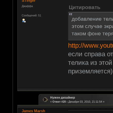
STinger
Цитировать
Джаффа
Сообщений: 51
добавление тели
этом случае экр
таком фоне тер
http://www.yo
если справа от
телика из это
приземляется),
Нужен дизайнер
«
Ответ #20 :
Декабря 03, 2010, 21:11:54 »
James Marsh