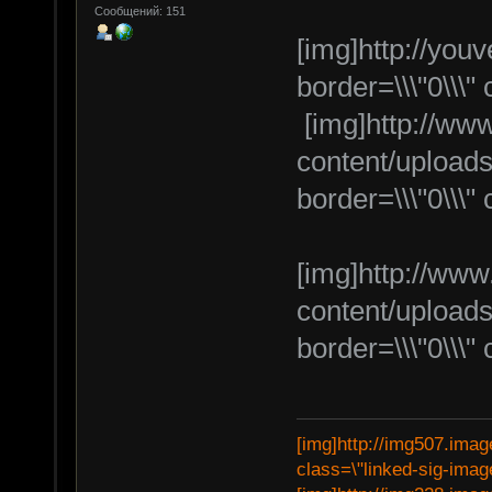
Сообщений: 151
[img]http://you
border=\\\"0\\\" 
[img]http://www
content/upload
border=\\\"0\\\" 
[img]http://www
content/upload
border=\\\"0\\\" 
[img]http://img507.imag
class=\"linked-sig-image