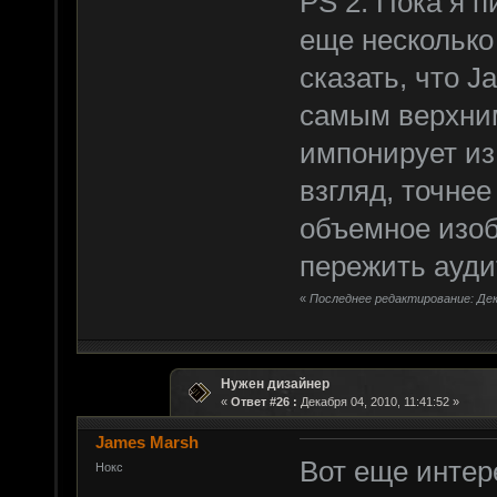
PS 2: Пока я 
еще несколько
сказать, что J
самым верхним
импонирует из
взгляд, точне
объемное изоб
пережить ауди
«
Последнее редактирование: Дека
Нужен дизайнер
«
Ответ #26 :
Декабря 04, 2010, 11:41:52 »
James Marsh
Вот еще интер
Нокс