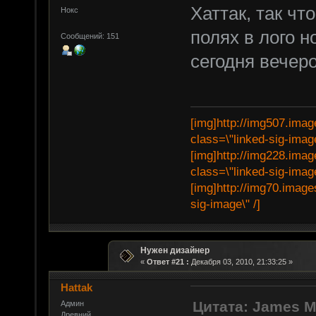
Хаттак, так чт
Нокс
полях в лого н
Сообщений: 151
сегодня вечер
[img]http://img507.imag
class=\"linked-sig-image
[img]http://img228.imag
class=\"linked-sig-image
[img]http://img70.image
sig-image\" /]
Нужен дизайнер
«
Ответ #21 :
Декабря 03, 2010, 21:33:25 »
Hattak
Цитата: James M
Админ
Древний