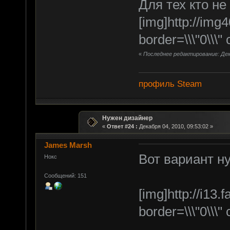
Для тех кто не
[img]http://img
border=\\\"0\\\" 
«
Последнее редактирование: Дека
профиль Steam
Нужен дизайнер
«
Ответ #24 :
Декабря 04, 2010, 09:53:02 »
James Marsh
Вот вариант н
Нокс
Сообщений: 151
[img]http://i13
border=\\\"0\\\" 