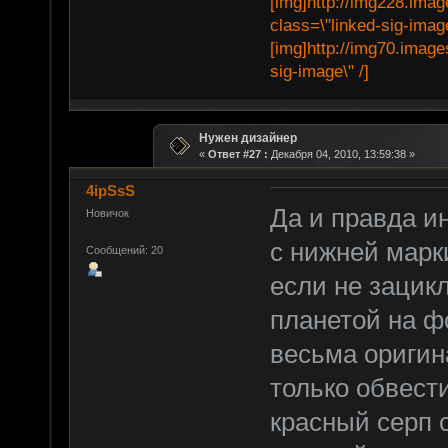
[img]http://img228.imag
class=\"linked-sig-image
[img]http://img70.image
sig-image\" /]
Нужен дизайнер
«
Ответ #27 :
Декабря 04, 2010, 13:59:38 »
4ipSsS
Да и правда и
Новичок
с нижней марк
Сообщений: 20
если не зацикл
планетой на фо
весьма оригин
только обвести
красный серп 