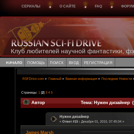
СЕРИАЛЫ
О САЙТЕ
FAQ
ФОРУ
Клуб любителей научной фантастики, фэ
НАЧАЛО
ПОМОЩЬ
ПОИСК
ВХОД
РЕГИСТРАЦИЯ
RSFDrive.com
»
Главный
»
Важная информация
»
Последние Новости
Страницы:
1
[
2
]
3
4
5
Автор
Тема: Нужен дизайнер (
Нужен дизайнер
«
Ответ #15 :
Декабря 01, 2010, 07:45:04 »
James Marsh