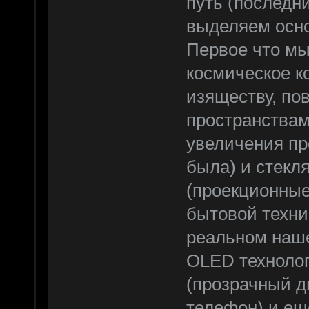
путь (последн
выделяем осно
Первое что мы
космическое к
изяществу, п
пространствам
увеличения пр
была) и стекл
(проекционные
бытовой техни
реальном наше
OLED технолог
(прозрачный д
телефон) и ещ