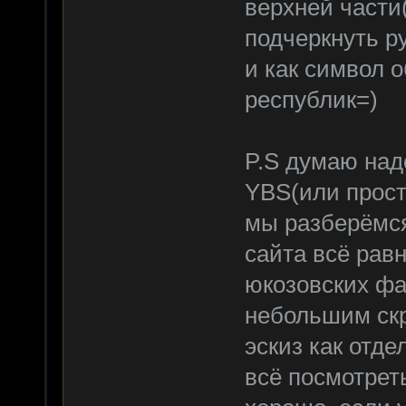
верхней части
подчеркнуть р
и как символ
республик=)
P.S думаю над
YBS(или просто
мы разберёмся
сайта всё рав
юкозовских фа
небольшим скр
эскиз как отд
всё посмотреть