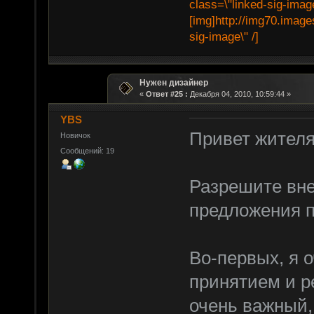
class=\"linked-sig-image
[img]http://img70.image
sig-image\" /]
Нужен дизайнер
«
Ответ #25 :
Декабря 04, 2010, 10:59:44 »
YBS
Привет жителя
Новичок
Сообщений: 19
Разрешите вне
предложения п
Во-первых, я 
принятием и р
очень важный,