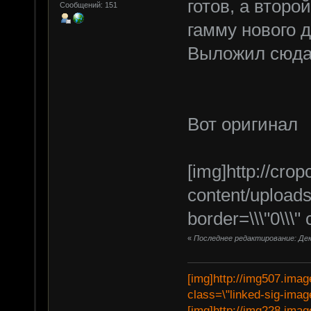
готов, а второ
Сообщений: 151
гамму нового 
Выложил сюд
Вот оригинал
[img]http://crop
content/upload
border=\\\"0\\\" 
«
Последнее редактирование: Дека
[img]http://img507.imag
class=\"linked-sig-image
[img]http://img228.imag