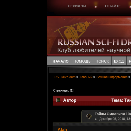
СЕРИАЛЫ
О САЙТЕ
Клуб любителей научной
НАЧАЛО
ПОМОЩЬ
ПОИСК
ВХОД
RSFDrive.com
»
Главный
»
Важная информация
»
Страницы: [
1
]
Автор
Тема: Та
Тайны Смолвиля 10
«
:
Декабря 05, 2010, 13:
Alah