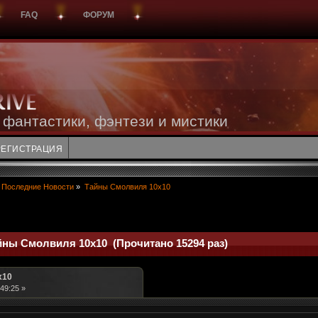
FAQ
ФОРУМ
 фантастики, фэнтези и мистики
РЕГИСТРАЦИЯ
Последние Новости
»
Тайны Смолвиля 10x10
йны Смолвиля 10x10 (Прочитано 15294 раз)
x10
49:25 »