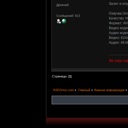
Залит и оп
Древний
Озвучка:Sma
Сообщений: 913
Качество: 
Формат: AV
Видео кодек
Аудио коде
Видео: 624x
Аудио: 48 k
Ab initio n
Страницы: [
1
]
RSFDrive.com
»
Главный
»
Важная информация
»