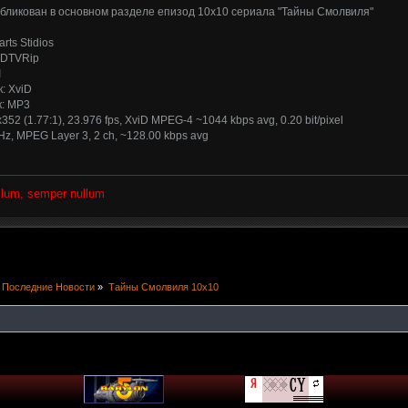
убликован в основном разделе епизод 10x10 сериала "Тайны Смолвиля"
rts Stidios
HDTVRip
I
: XviD
к: MP3
352 (1.77:1), 23.976 fps, XviD MPEG-4 ~1044 kbps avg, 0.20 bit/pixel
Hz, MPEG Layer 3, 2 ch, ~128.00 kbps avg
ullum, semper nullum
Последние Новости
»
Тайны Смолвиля 10x10