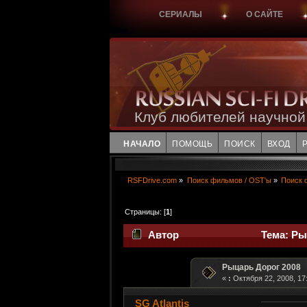
СЕРИАЛЫ
О САЙТЕ
Клуб любителей научной
НАЧАЛО
ПОМОЩЬ
ПОИСК
ВХОД
RSFDrive.com
»
Поиск фильмов / OST'ы
»
Поиск 
Страницы: [
1
]
Автор
Тема: Ры
Рыцарь Дорог 2008
«
:
Октября 22, 2008, 17
SG Atlantis