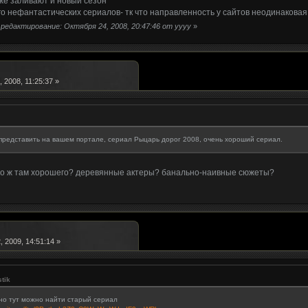
 же заливают и новый сезон
го нефантастических сериалов- тк что направленность у сайтов неодинаковая
редактирование: Октября 24, 2008, 20:47:46 от yyyy
»
 2008, 11:25:37 »
представить на вашем портале, сериал Рыцарь дорог 2008, очень хороший сериал.
что ж там хорошего? деревянные актеры? банально-наивные сюжеты?
 2009, 14:51:14 »
tik
 но тут можно найти старый сериал