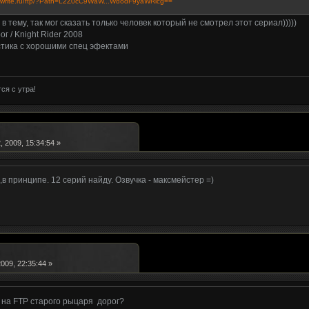
ch.write.ru/ftp/?Path=L2Z0cC9WaW...WdodF9yaWRlcg==
в тему, так мог сказать только человек который не смотрел этот сериал)))))
г / Knight Rider 2008
тика с хорошими спец эфектами
ся с утра!
 2009, 15:34:54 »
,в принципе. 12 серий найду. Озвучка - максмейстер =)
009, 22:35:44 »
л на FTP старого рыцаря дорог?