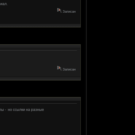
иал.
Записан
Записан
пы - но ссылки на разные