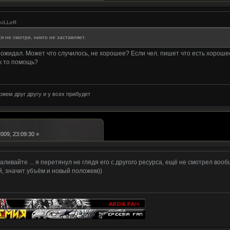
kiLLeR
я не смотри, никто не заставляет.
 ожидал. Может что случилось, не хорошее? Если чел. пишет что есть хорошее
к то помощь?
жем друг другу и у всех прибудет
009, 23:09:30 »
заливайте ... я перетянул не глядя его с другого ресурса, ещё не смотрел вооб
й, значит убъём и новый положем))