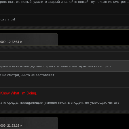
рого есть же новый, удалите старый и залейте новый, ну нельзя же смотреть..
ся с утра!
009, 12:42:51 »
арого есть же новый, удалите старый и залейте новый, ну нельзя же смотреть....
 не смотри, никто не заставляет.
I Know What I'm Doing.
- это среда, поощряющая умение писать людей, не умеющих читать.
009, 21:23:16 »