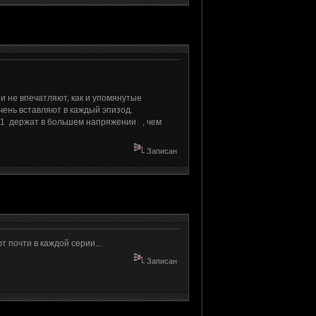
ои не впечатляют, как и упомянутые
очень вставляют в каждый эпизод.
 1 держат в большем напряжении , чем
Записан
т почти в каждой серии...
Записан