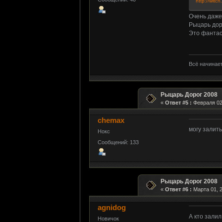
http://wit
Очень даже 
Рыцарь доро
Это фантас
Всё начинает
Рыцарь Дорог 2008
«
Ответ #5 :
Февраля 02,
chemax
могу залить
Нокс
Сообщений: 133
Рыцарь Дорог 2008
«
Ответ #6 :
Марта 01, 2
agnidog
А кто зали
Новичок