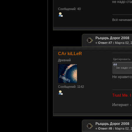
не надо ста
Сообщений: 40
Всё начинает
Рыцарь Дорог 2008
«
Ответ #7 :
Марта 02, 2
CAr kiLLeR
Цитировать
Древний
не надо ст
Не нравится
Сообщений: 1142
Trust Me. 
Интернет 
Рыцарь Дорог 2008
«
Ответ #8 :
Марта 02, 2