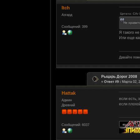
ltch
Цитата: CAr 
Азгард
Не нравитс
Сообщений: 399
Я такого не
Или еще ка
Давайте помо
Рыцарь Дорог 2008
«
Ответ #9 :
Марта 02, 2
Hattak
если есть, 
Админ
если плохо
Древний
Сообщений: 6037