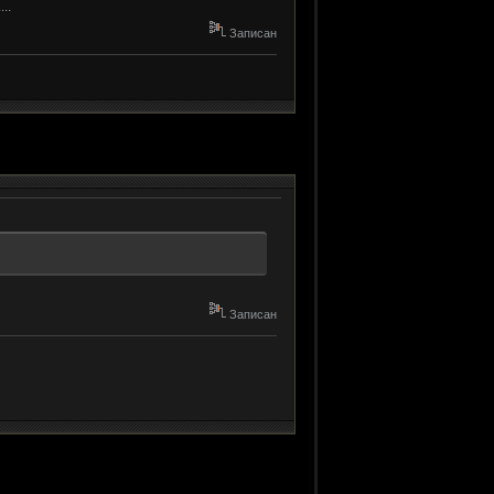
..
Записан
Записан