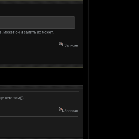
, может он и залить их может.
Записан
ще чего там)))
Записан