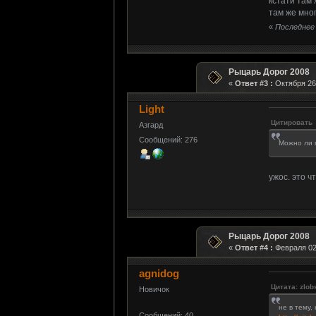
кстати там
там же мно
«
Последнее 
Рыцарь Дорог 2008
«
Ответ #3 :
Октября 26,
Light
Цитировать
Азгард
Сообщений: 276
Можно ли 
ужос. это 
Рыцарь Дорог 2008
«
Ответ #4 :
Февраля 02,
agnidog
Цитата: zlobs
Новичок
не в тему,
Сообщений: 40