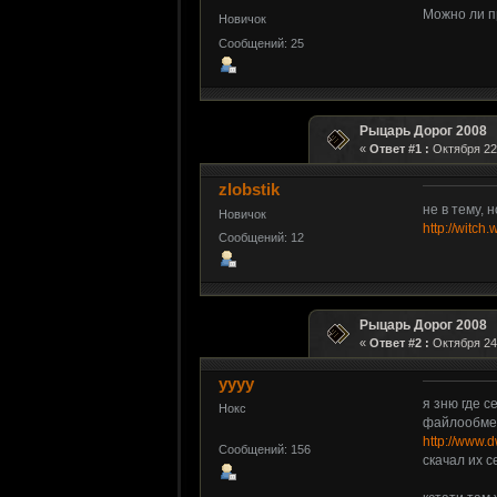
Можно ли п
Новичок
Сообщений: 25
Рыцарь Дорог 2008
«
Ответ #1 :
Октября 22,
zlobstik
не в тему, 
Новичок
http://witc
Сообщений: 12
Рыцарь Дорог 2008
«
Ответ #2 :
Октября 24,
yyyy
я зню где с
Нокс
файлообме
http://www.
Сообщений: 156
скачал их с