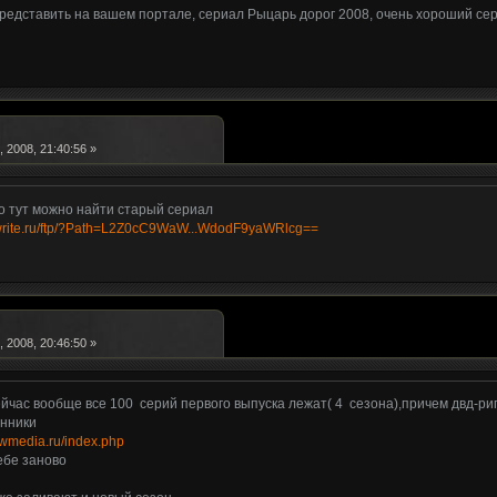
редставить на вашем портале, сериал Рыцарь дорог 2008, очень хороший сер
 2008, 21:40:56 »
но тут можно найти старый сериал
h.write.ru/ftp/?Path=L2Z0cC9WaW...WdodF9yaWRlcg==
 2008, 20:46:50 »
ейчас вообще все 100 серий первого выпуска лежат( 4 сезона),причем двд-ри
нники
dwmedia.ru/index.php
ебе заново