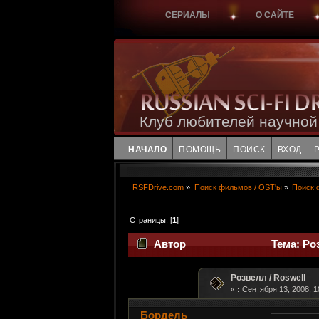
СЕРИАЛЫ
О САЙТЕ
Клуб любителей научной
НАЧАЛО
ПОМОЩЬ
ПОИСК
ВХОД
RSFDrive.com
»
Поиск фильмов / OST'ы
»
Поиск 
Страницы: [
1
]
Автор
Тема: Роз
Розвелл / Roswell
«
:
Сентября 13, 2008, 1
Бордель