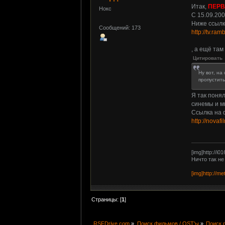
Итак,
ПЕРВ
Нокс
С 15.09.20
Ниже ссылк
Сообщений: 173
http://tv.ra
, а ещё там
Цитировать
Ну вот, на
пропустить
Я так понял
синемы и м
Ссылка на 
http://novaf
[img]http://i0
Ничто так не
[img]http://me
Страницы: [
1
]
RSFDrive.com
»
Поиск фильмов / OST'ы
»
Поиск 