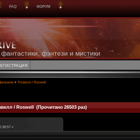
FAQ
ФОРУМ
 фантастики, фэнтези и мистики
РЕГИСТРАЦИЯ
фильмов
»
Розвелл / Roswell
велл / Roswell (Прочитано 26503 раз)
0:38:57 »