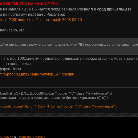
АЯ ПРЕМЬЕРА НА КАНАЛЕ ТВ3
08 на канале ТВ3 начинается показ сериала
Розвелл
(
Город пришельцев
)
а на программу передач с Рамблера:
mbler.ru/3601/index.html?chann...mp;d=2008-09-15
 написано, что:
 сайте где делали озвучку этого сериала, от озвучки ТВ3 открестились, осталась одна наде
.
 - это про 1001синему, предлагаю поддержать и высказаться на Нове в защит
не он понравился
форум Новы:
ilm.tv/phpbb2.php?page=viewtop...&highlight=
16.radikal.ru/0711/10/1186c186f2c0.gif\" border=\"0\" class=\"linked-image\" /]
 повышает тонус, как кусок мяса с ляшки Доктора Курпатова )))))))))
tric.rodim.ru/null_h1_5_7_2007_4_17h.gif\" border=\"0\" class=\"linked-image\" /]
фильмов
»
Розвелл / Roswell