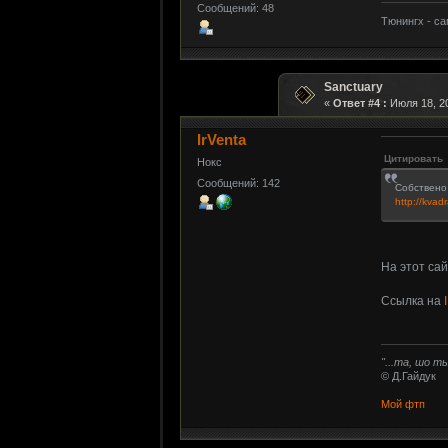
Сообщений: 48
Тюнингх - с
Sanctuary
«
Ответ #4 :
Июля 18, 20
IrVenta
Цитировать
Нокс
Сообщений: 142
Собствено 
http://kva
На этот сай
Ссылка на
"...та, шо 
© Д.Гайдук
Мой фтп