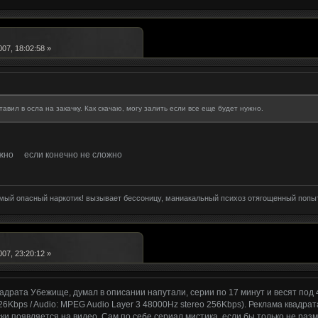
07, 18:02:58 »
тавил в осла на закачку. Как скачаю, могу залить если все еще будет нужно.
жно если конечно не сложно
амый опасный наркотик! вызывает бессоницу, маниакальный психоз отягощенный попы
07, 23:20:12 »
адрата Убежище, думал в описании напутали, серии по 17 минут и весят под 4
26Kbps / Audio: MPEG Audio Layer 3 48000Hz stereo 256Kbps). Реклама квадра
ки появляется на видео. Сам по себе сериал мистика, если бы только не ра