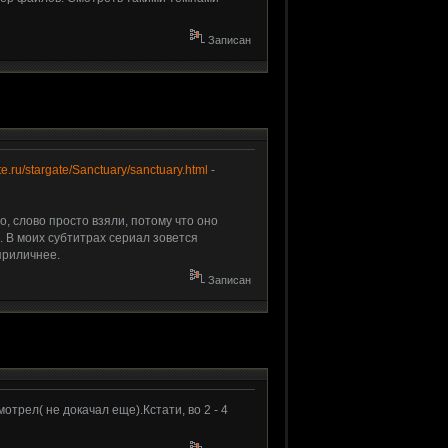
Записан
ate.ru/stargate/Sanctuary/sanctuary.html
-
, слово просто взяли, потому что оно
. В моих субтитрах сериал зовется
 приличнее.
Записан
отрел( не докачал еще).Кстати, во 2 - 4