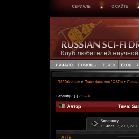
СЕРИАЛЫ
О САЙТЕ
Клуб любителей научной
НАЧАЛО
ПОМОЩЬ
ПОИСК
ВХОД
RSFDrive.com
»
Поиск фильмов / OST'ы
»
Поиск 
Страницы: [
1
]
2
3
...
6
Автор
Тема: San
Sanctuary
«
:
Июля 17, 2007, 22:35
ArTe