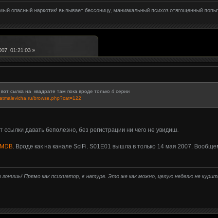
амый опасный наркотик! вызывает бессоницу, маниакальный психоз отягощенный попы
07, 01:21:03 »
вот сылка на квадрате там пока вроде только 4 серии
dratmalevicha.ru/browse.php?cat=122
т ссылки давать беполезно, без регистрации ни чего не увидиш.
IMDB
. Вроде как на канале SciFi. S01E01 вышла в только 14 мая 2007. Вообщем
ты гонишь! Прямо как психиатор, в натуре. Это же как можно, целую неделю не кури