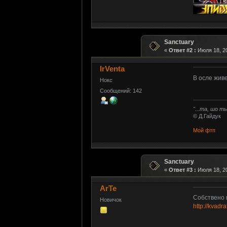
Sanctuary
«
Ответ #2 :
Июля 18, 20
IrVenta
В осле живе
Нокс
Сообщений: 142
"...та, шо 
© Д.Гайдук
Мой фтп
Sanctuary
«
Ответ #3 :
Июля 18, 20
ArTe
Собствено 
Новичок
http://kvad