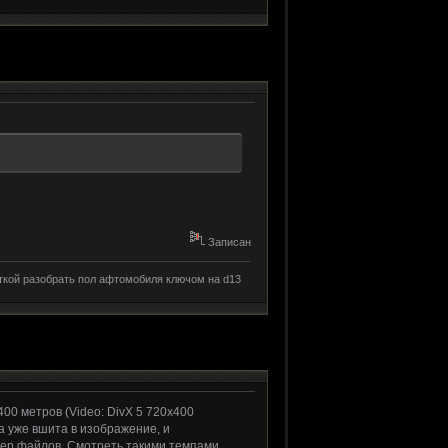
Записан
ткой разобрать пол афтомобиля ключом на d13
00 метров (Video: DivX 5 720x400
та уже вшита в изображение, и
змер файлов. Смотреть такими темпами