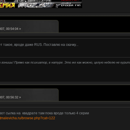
07, 00:54:04 »
т такое, вроде даже RUS. Поставлю на скачку...
ты гонишь! Прямо как психиатор, в натуре. Это же как можно, целую неделю не кури
07, 00:56:32 »
вот сылка на квадрате там пока вроде только 4 серии
ratmalevicha.ru/browse.php?cat=122