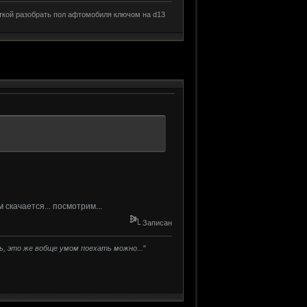
ткой разобрать пол афтомобиля ключом на d13
 скачается... посмотрим...
Записан
ть, это же вобще умом поехать можно...
"