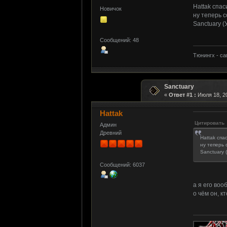
Hattak спас
Новичок
ну теперь с
Sanctuary 
Сообщений: 48
Тюнингх - с
Sanctuary
«
Ответ #1 :
Июля 18, 20
Hattak
Цитировать
Админ
Древний
Hattak спа
ну теперь 
Sanctuary
Сообщений: 6037
а я его воо
о чём он, к