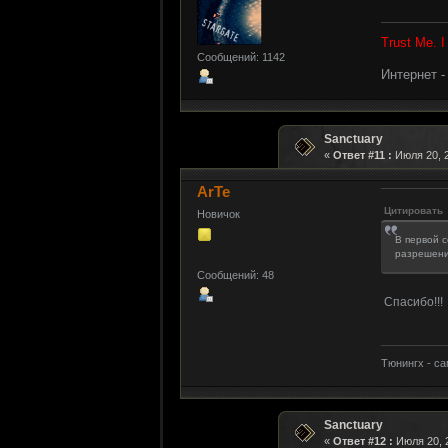
Trust Me. 
Сообщений: 1142
Интернет 
Sanctuary
«
Ответ #11 :
Июля 20, 2
ArTe
Цитировать
Новичок
В первой с
разрешени
Сообщений: 48
Спасибо!!!
Тюнингх - с
Sanctuary
«
Ответ #12 :
Июля 20, 2