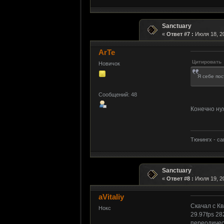
Sanctuary
«
Ответ #7 :
Июля 18, 20
ArTe
Цитировать
Новичок
Я себе пос
Сообщений: 48
Конечно ну
Тюнингх - с
Sanctuary
«
Ответ #8 :
Июля 19, 20
aVitaliy
Скачал с Кв
Нокс
29.97fps 28
переодичес