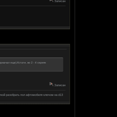
Записан
окачал еще).Кстати, во 2 - 4 сериях
Записан
ткой разобрать пол афтомобиля ключом на d13