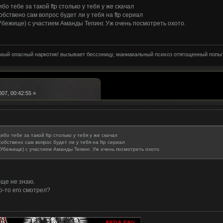
ибо тебе за такой ftp столько у тебя у же скачал
обствено сам вопрос будет ли у тебя на ftp сериал
(Убежище) с участием Аманды Тепинг. Уж очень посмотреть охото.
амый опасный наркотик! вызывает бессоницу, маниакальный психоз отягощенный попы
07, 00:42:55 »
сибо тебе за такой ftp столько у тебя у же скачал
собствено сам вопрос будет ли у тебя на ftp сериал
 (Убежище) с участием Аманды Тепинг. Уж очень посмотреть охото.
бще не знаю.
то-то его смотрел?