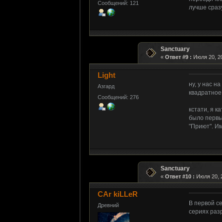
Сообщений: 121
лучше сразу
Sanctuary
«
Ответ #9 :
Июля 20, 20
Light
ну, у нас н
Азгард
квадратное
Сообщений: 276
кстати, я к
было первым
"Приют". Им
Sanctuary
«
Ответ #10 :
Июля 20, 2
CAr kiLLeR
В первой се
Древний
сериях раз