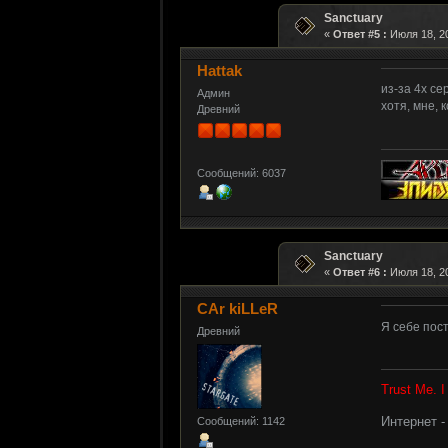
Sanctuary
«
Ответ #5 :
Июля 18, 20
Hattak
из-за 4х се
Админ
хотя, мне, 
Древний
Сообщений: 6037
Sanctuary
«
Ответ #6 :
Июля 18, 20
CAr kiLLeR
Я себе пост
Древний
Trust Me. 
Интернет 
Сообщений: 1142