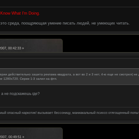
I Know What I'm Doing.
- это среда, поощряющая умение писать людей, не умеющих читать.
007, 00:42:33 »
ерии действительно зашита реклама квадрата, а вот во 2 и 3 нет, 4-ю еще не смотрел( не д
е 1280х720. Серии 1-3 залил на фтп.
 а не подскажешь где?
амый опасный наркотик! вызывает бессоницу, маниакальный психоз отягощенный попы
007, 00:49:51 »