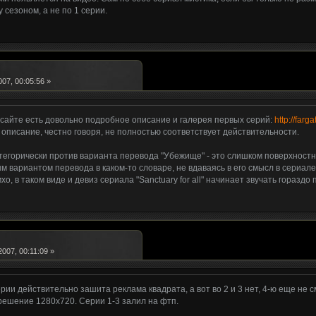
 сезоном, а не по 1 серии.
07, 00:05:56 »
а сайте есть довольно подробное описание и галерея первых серий:
http://farg
 описание, честно говоря, не полностью соответствует действительности.
атегорически против варианта перевода "Убежище" - это слишком поверхностно
 вариантом перевода в каком-то словаре, не вдаваясь в его смысл в сериале
хо, в таком виде и девиз сериала "Sanctuary for all" начинает звучать гораздо
007, 00:11:09 »
рии действительно зашита реклама квадрата, а вот во 2 и 3 нет, 4-ю еще не см
решение 1280х720. Серии 1-3 залил на фтп.