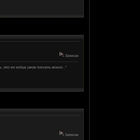
Записан
ть, это же вобще умом поехать можно...
"
Записан