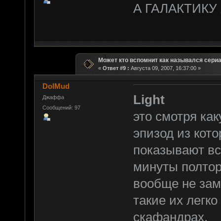
А ГАЛАКТИКУ я
Может кто вспомнит как назывался сери
«
Ответ #9 :
Августа 09, 2007, 16:37:00 »
DolMud
Light
Джаффа
Сообщений: 97
это смотря как
эпизод из кото
показывают вс
минуты полтор
вообще не заме
такие их легко
скафандрах.