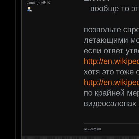
Сообщений: 97
вообще то эт
позвольте спро
летающими мо
если ответ утв
http://en.wikip
хотя это тоже
http://en.wikip
по крайней ме
видеосалонах 
n
ewer
m
ind