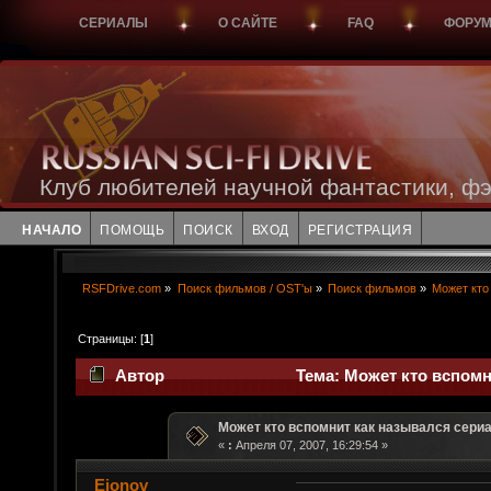
СЕРИАЛЫ
О САЙТЕ
FAQ
ФОРУ
Клуб любителей научной фантастики, фэ
НАЧАЛО
ПОМОЩЬ
ПОИСК
ВХОД
РЕГИСТРАЦИЯ
RSFDrive.com
»
Поиск фильмов / OST'ы
»
Поиск фильмов
»
Может кто
Страницы: [
1
]
Автор
Тема: Может кто вспомн
Может кто вспомнит как назывался сери
«
:
Апреля 07, 2007, 16:29:54 »
Eionov