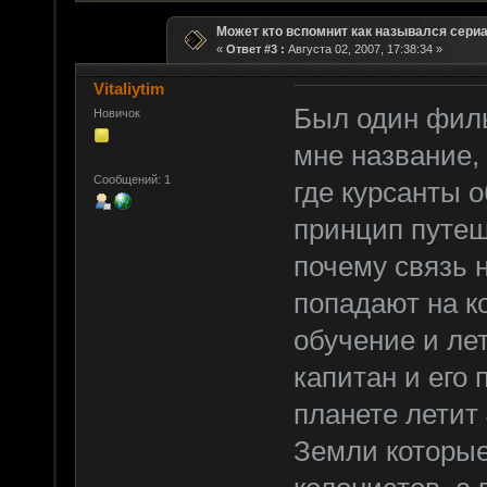
Может кто вспомнит как назывался сери
«
Ответ #3 :
Августа 02, 2007, 17:38:34 »
Vitaliytim
Был один филь
Новичок
мне название,
Сообщений: 1
где курсанты 
принцип путеш
почему связь 
попадают на к
обучение и лет
капитан и его
планете летит
Земли которые