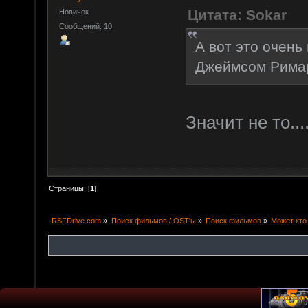
Цитата: Sokar
Новичок
Сообщений: 10
А вот это очень
Джеймсом Рима
Значит не то...
Страницы: [
1
]
RSFDrive.com
»
Поиск фильмов / OST'ы
»
Поиск фильмов
»
Может кто