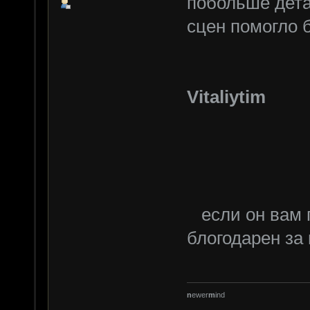
побольше дета
сцен помогло
Vitaliytim
если он вам г
блогодарен за 
n
ewer
m
ind