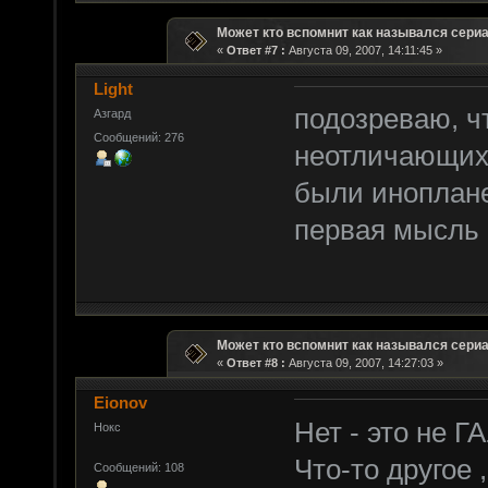
Может кто вспомнит как назывался сери
«
Ответ #7 :
Августа 09, 2007, 14:11:45 »
Light
подозреваю, ч
Азгард
Сообщений: 276
неотличающихс
были иноплане
первая мысль 
Может кто вспомнит как назывался сери
«
Ответ #8 :
Августа 09, 2007, 14:27:03 »
Eionov
Нет - это не 
Нокс
Что-то другое 
Сообщений: 108