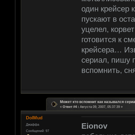
один крейсер к
пускают в ост
уцелел, корвет
готовится к с
крейсера… Из
сериал, пишу 
вспомнить, сня
Может кто вспомнит как назывался сери
«
Ответ #4 :
Августа 09, 2007, 05:37:39 »
DolMud
Eionov
Джаффа
Сообщений: 97