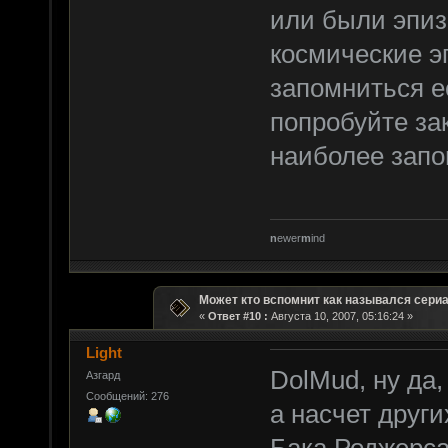
или были эпиз
космические э
запомниться е
попробуйте зак
наиболее запо
n
ewer
m
ind
Может кто вспомнит как назывался сери
«
Ответ #10 :
Августа 10, 2007, 05:16:24 »
Light
DolMud, ну да,
Азгард
Сообщений: 276
а насчет други
Бака Роджерса 