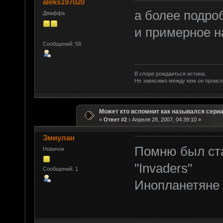
aleks197020
а более подро
Джаффа
и примерное 
Сообщений: 58
В споре рождаиться истина.
Не зависимо между кем он происх
Может кто вспомнит как назывался сери
«
Ответ #2 :
Апреля 28, 2007, 04:39:10 »
Змиулан
Помню был ста
Новичок
"Invaders"
Сообщений: 1
Инопланетяне