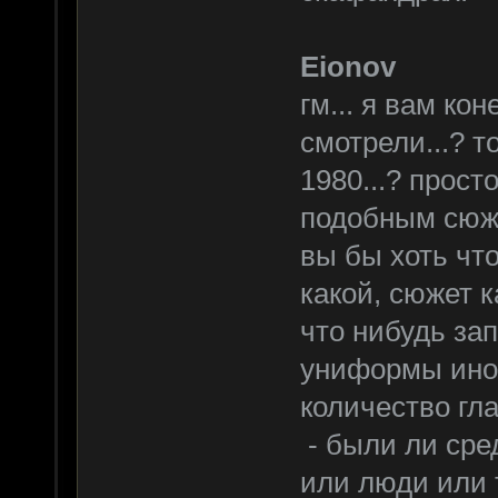
Eionov
гм... я вам ко
смотрели...? то
1980...? прост
подобным сюже
вы бы хоть что
какой, сюжет к
что нибудь за
униформы иноп
количество гл
- были ли сре
или люди или 