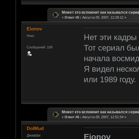
Может кто вспомнит как назывался сери
«
Ответ #5 :
Августа 09, 2007, 12:29:12 »
Eionov
Нет эти кадры 
Нокс
Тот сериал был
Сообщений: 108
начала восмид
Я видел неско
или 1989 году.
Может кто вспомнит как назывался сери
«
Ответ #6 :
Августа 09, 2007, 12:51:54 »
DolMud
Eionov
Джаффа