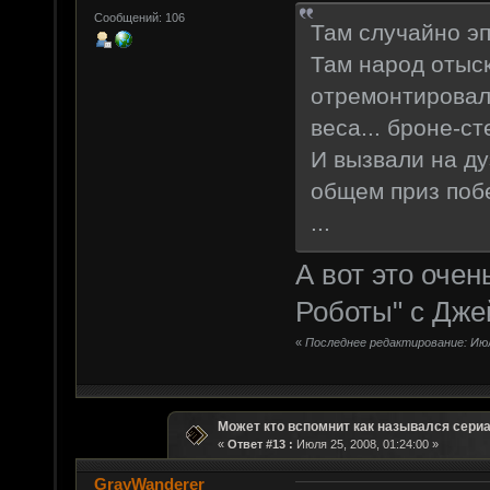
Сообщений: 106
Там случайно э
Там народ отыс
отремонтировали
веса... броне-ст
И вызвали на ду
общем приз побе
...
А вот это оче
Роботы" с Дж
«
Последнее редактирование: Июля
Может кто вспомнит как назывался сери
«
Ответ #13 :
Июля 25, 2008, 01:24:00 »
GrayWanderer