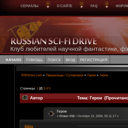
СЕРИАЛЫ
О САЙТЕ
FAQ
ФОРУ
Клуб любителей научной фантастики, фэ
НАЧАЛО
ПОМОЩЬ
ПОИСК
ВХОД
РЕГИСТРАЦИЯ
RSFDrive.com
»
Пришельцы / Супергерои
»
Герои
»
Герои
Страницы:
1
[
2
]
3
4
5
Автор
Тема: Герои (Прочитано 
Герои
«
Ответ #15 :
Октября 19, 2008, 05:11:17 »
bkio