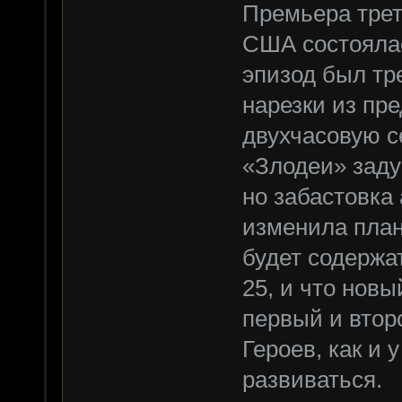
Премьера треть
США состоялас
эпизод был тр
нарезки из пр
двухчасовую с
«Злодеи» заду
но забастовка
изменила планы
будет содержат
25, и что нов
первый и втор
Героев, как и 
развиваться.