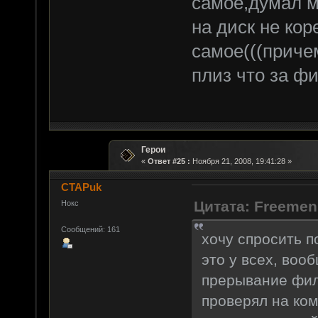
самое,думал м
на диск не кор
самое(((приче
плиз что за ф
Герои
«
Ответ #25 :
Ноября 21, 2008, 19:41:28 »
CTAPuk
Цитата: Freemen
Нокс
Сообщений: 161
хочу спросить п
это у всех, воо
прерывание филь
проверял на ко