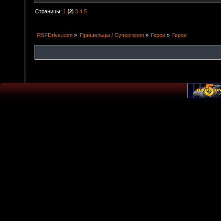
Страницы:
1
[
2
]
3
4
5
RSFDrive.com
»
Пришельцы / Супергерои
»
Герои
»
Герои