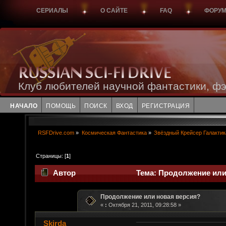
СЕРИАЛЫ
О САЙТЕ
FAQ
ФОРУ
Клуб любителей научной фантастики, фэ
НАЧАЛО
ПОМОЩЬ
ПОИСК
ВХОД
РЕГИСТРАЦИЯ
RSFDrive.com
»
Космическая Фантастика
»
Звёздный Крейсер Галактик
Страницы: [
1
]
Автор
Тема: Продолжение или 
Продолжение или новая версия?
«
:
Октября 21, 2011, 09:28:58 »
Skirda