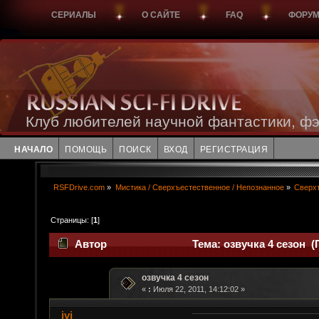
СЕРИАЛЫ
О САЙТЕ
FAQ
ФОРУ
Клуб любителей научной фантастики, фэ
НАЧАЛО
ПОМОЩЬ
ПОИСК
ВХОД
РЕГИСТРАЦИЯ
RSFDrive.com
»
Мистика / Сверхъестественное / Непознанное
»
Сверх
Страницы: [
1
]
Автор
Тема: озвучка 4 сезон (
озвучка 4 сезон
«
:
Июля 22, 2011, 14:12:02 »
ivi