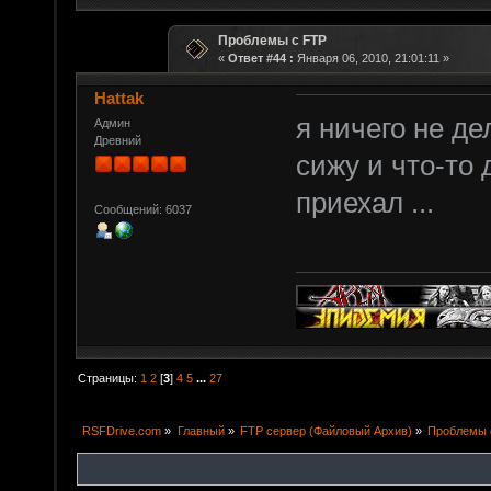
Проблемы с FTP
«
Ответ #44 :
Января 06, 2010, 21:01:11 »
Hattak
я ничего не де
Админ
Древний
сижу и что-то
приехал ...
Сообщений: 6037
Страницы:
1
2
[
3
]
4
5
...
27
RSFDrive.com
»
Главный
»
FTP сервер (Файловый Архив)
»
Проблемы 