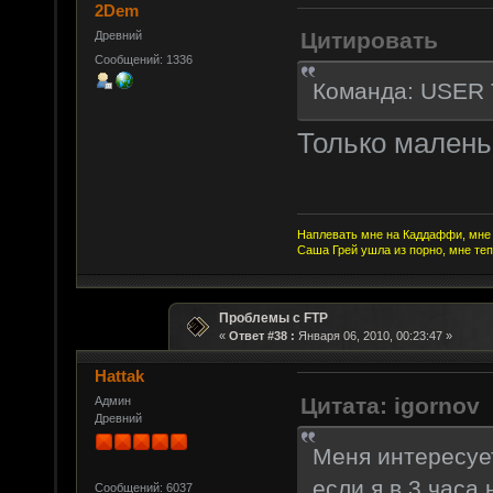
2Dem
Цитировать
Древний
Сообщений: 1336
Команда: USER 
Только малень
Наплевать мне на Каддаффи, мне 
Саша Грей ушла из порно, мне теп
Проблемы с FTP
«
Ответ #38 :
Января 06, 2010, 00:23:47 »
Hattak
Цитата: igornov
Админ
Древний
Меня интересует
если я в 3 часа
Сообщений: 6037