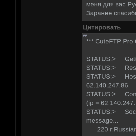
меня для вас Ру
Заранее спасиб
Цитировать
*** CuteFTP Pro 
STATUS:> Getting
STATUS:> Resolv
STATUS:> Host n
62.140.247.86.
STATUS:> Connec
(ip = 62.140.247.
STATUS:> Socke
message...
220 r:Russian Sc