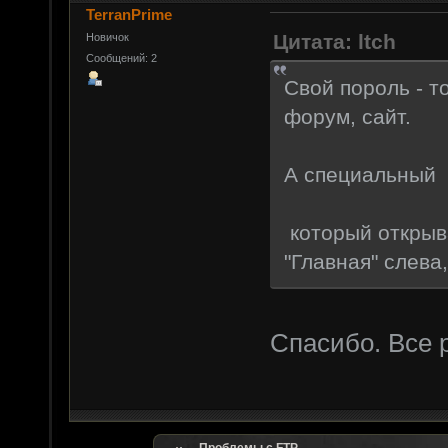
TerranPrime
Цитата: ltch
Новичок
Сообщений: 2
Свой пороль - т
форум, сайт.
А специальный
который открыва
"Главная" слева
Спасибо. Все 