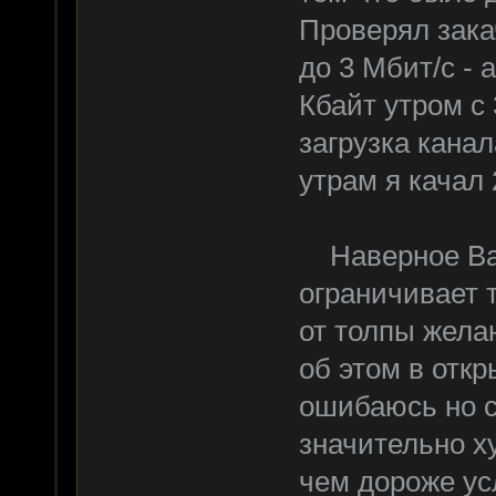
Проверял закач
до 3 Мбит/c - 
Кбайт утром с 
загрузка кана
утрам я качал 
Наверное Ваш
ограничивает 
от толпы жела
об этом в откр
ошибаюсь но с
значительно ху
чем дороже ус