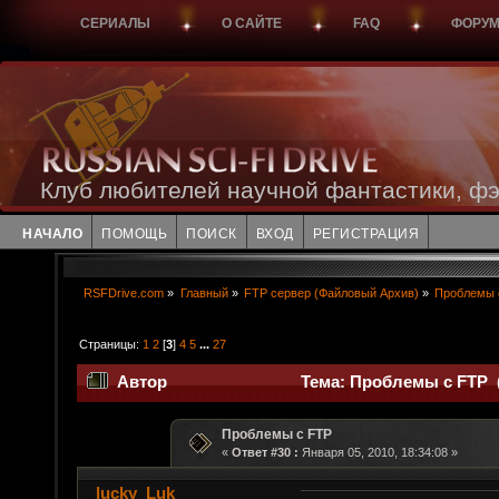
СЕРИАЛЫ
О САЙТЕ
FAQ
ФОРУ
Клуб любителей научной фантастики, фэ
НАЧАЛО
ПОМОЩЬ
ПОИСК
ВХОД
РЕГИСТРАЦИЯ
RSFDrive.com
»
Главный
»
FTP сервер (Файловый Архив)
»
Проблемы 
Страницы:
1
2
[
3
]
4
5
...
27
Автор
Тема: Проблемы с FTP (
Проблемы с FTP
«
Ответ #30 :
Января 05, 2010, 18:34:08 »
lucky_Luk