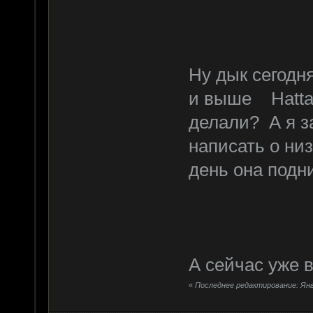
Ну дык сегодн
и выше Hattak
делали? А я з
написать о ни
день она подни
А сейчас уже 
«
Последнее редактирование: Янва