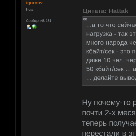
igornov
Цитата: Hattak
Нокс
Сообщений: 161
...а то что сей
нагрузка - так 
много народа че
кбайт/сек - это 
даже 10 чел. че
50 кбайт/сек ...
... делайте выв
Ну почему-то 
почти 2-х мес
теперь получае
перестали в э