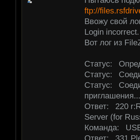
Пытаюсь подкл
ftp://files.rsfdr
Ввожу свой ло
Login incorrect.
Вот лог из FileZ
Статус: Опреде
Статус: Соедин
Статус: Соеди
приглашения..
Ответ: 220 r:R
Server (for Russ
Команда: USE
Ответ: 331 Ple