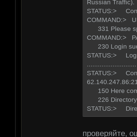
Russian Traffic).
STATUS:> Connec
COMMAND:> USE
331 Please spe
COMMAND:> PAS
230 Login succ
STATUS:> Login
...........................
STATUS:> Conne
62.140.247.86:21
150 Here comes 
226 Directory
STATUS:> Direct
проверяйте, ош