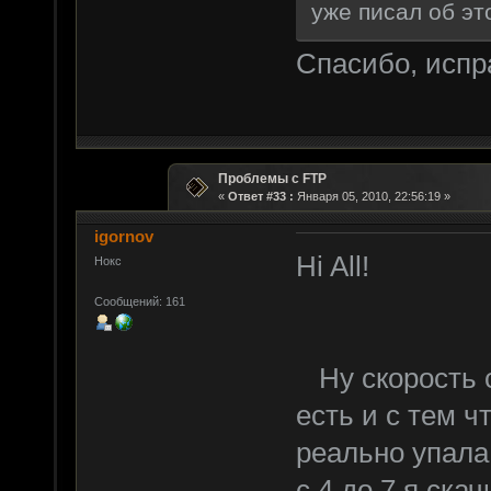
уже писал об это
Спасибо, испр
Проблемы с FTP
«
Ответ #33 :
Января 05, 2010, 22:56:19 »
igornov
Hi All!
Нокс
Сообщений: 161
Ну скорость с
есть и с тем 
реально упала
с 4 до 7 я ска