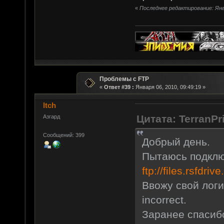
«
Последнее редактирование: Янва
Проблемы с FTP
«
Ответ #39 :
Января 06, 2010, 09:49:19 »
ltch
Цитата: TerranPr
Азгард
Сообщений: 399
Добрый день.
Пытаюсь подклю
ftp://files.rsfdriv
Ввожу свой логи
incorrect.
Заранее спасиб