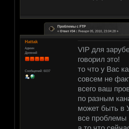
Проблемы с FTP
«
Ответ #34 :
Января 05, 2010, 23:04:28 »
Hattak
VIP для зарубе
Админ
Древний
говорил это!
то что у Вас к
Сообщений: 6037
совсем не факт
всего ваш про
по разным кана
может быть в 
все проблемы
а то что сейч