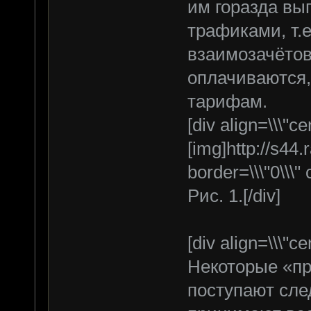
им горазда вы
трафиками, т.е
взаимозачётов
оплачиваются
тарифам.
[div align=\\\"cen
[img]http://s44.
border=\\\"0\\\" 
Рис. 1.[/div]
[div align=\\\"cen
Некоторые «п
поступают сл