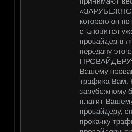
принимают вес
«ЗАРУБЕЖНОГ
которого он по
становится уж
провайдер в л
передачу это
ПРОВАЙДЕРУ», 
Вашему провай
трафика Вам. 
зарубежному 
платит Вашему
провайдеру, он
прокачку траф
провайдеру, т.