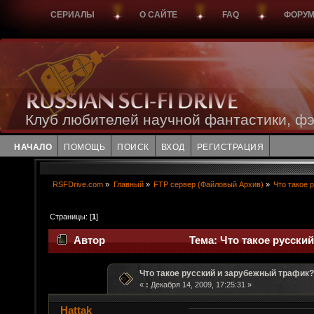
СЕРИАЛЫ
О САЙТЕ
FAQ
ФОРУ
Клуб любителей научной фантастики, фэ
НАЧАЛО
ПОМОЩЬ
ПОИСК
ВХОД
РЕГИСТРАЦИЯ
RSFDrive.com
»
Главный
»
FTP сервер (Файловый Архив)
»
Что такое 
Страницы: [
1
]
Автор
Тема: Что такое русски
Что такое русский и зарубежный трафик?
«
:
Декабря 14, 2009, 17:25:31 »
Hattak