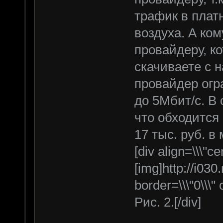
трафик в плат
воздуха. А ко
провайдеру, ко
скачиваете с 
провайдер огр
до 5Мбит/с. В 
что обходится
17 тыс. руб. в
[div align=\\\"cen
[img]http://i030
border=\\\"0\\\" 
Рис. 2.[/div]