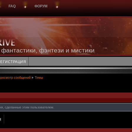
FAQ
ФОРУМ
 фантастики, фэнтези и мистики
РЕГИСТРАЦИЯ
росмотр сообщений
»
Темы
ия, сделанные этим пользователем.
Я