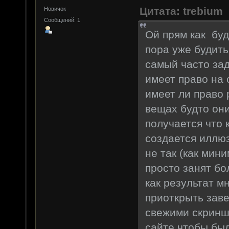
Цитата: trebium
Новичок
Сообщений: 1
Ой прям как буд
пора уже будить
самый часто за
имеет право на 
имеет ли право
вещах будто они
получается что 
создается иллюз
не так (как мин
просто занят б
как результат м
приоткрыть заве
свежими скринш
сайте чтобы был