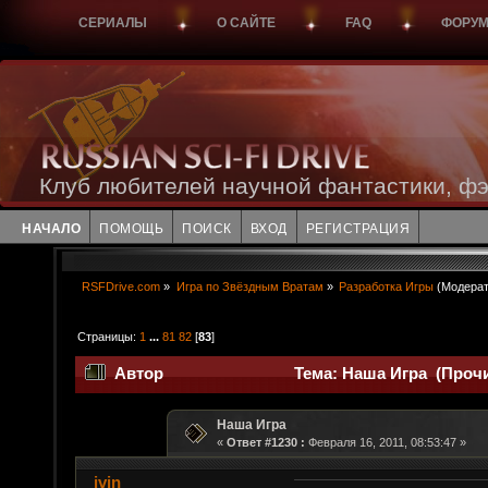
СЕРИАЛЫ
О САЙТЕ
FAQ
ФОРУ
Клуб любителей научной фантастики, фэ
НАЧАЛО
ПОМОЩЬ
ПОИСК
ВХОД
РЕГИСТРАЦИЯ
RSFDrive.com
»
Игра по Звёздным Вратам
»
Разработка Игры
(Модера
Страницы:
1
...
81
82
[
83
]
Автор
Тема: Наша Игра (Прочи
Наша Игра
«
Ответ #1230 :
Февраля 16, 2011, 08:53:47 »
ivin