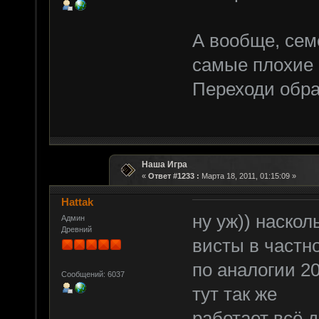
А вообще, сем
самые плохие 
Переходи обрат
Наша Игра
«
Ответ #1233 :
Марта 18, 2011, 01:15:09 »
Hattak
ну уж)) наскол
Админ
Древний
висты в частн
по аналогии 20
Сообщений: 6037
тут так же
работает всё 