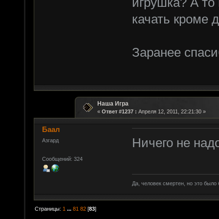
игрушка? А то 
качать кроме д
Заранее спасиб
Наша Игра
«
Ответ #1237 :
Апреля 12, 2011, 22:21:30 »
Баал
Ничего не надо
Азгард
Сообщений: 324
Да, человек смертен, но это было 
Страницы:
1
...
81
82
[
83
]