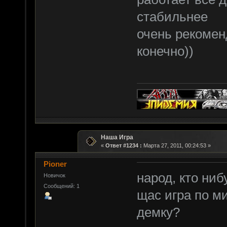
стабильнее
очень рекомен
конечно))
Наша Игра
«
Ответ #1234 :
Марта 27, 2011, 00:24:53 »
Pioner
народ, кто ниб
Новичок
Сообщений: 1
щас игра по м
демку?