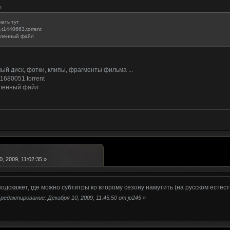
m
ать тут
u].t1440663.torrent
пленный файл
ый диск, фотки, клипы, фрагменты фильма ...
.t1680051.torrent
пленный файл
, 2009, 11:02:35 »
подскажет, где можно субтитры ко второму сезону намутить (на русском естес
редактирование: Декабря 10, 2009, 11:45:50 от jo245
»