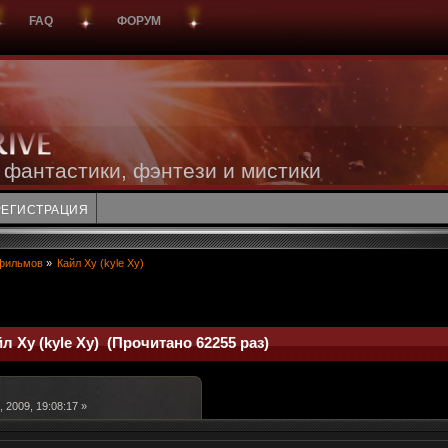
FAQ
ФОРУМ
 фантастики, фэнтези и мистики
РЕГИСТРАЦИЯ
фильмов
»
Кайл Xy (kyle Xy)
л Xy (kyle Xy) (Прочитано 62255 раз)
 2009, 19:08:17 »