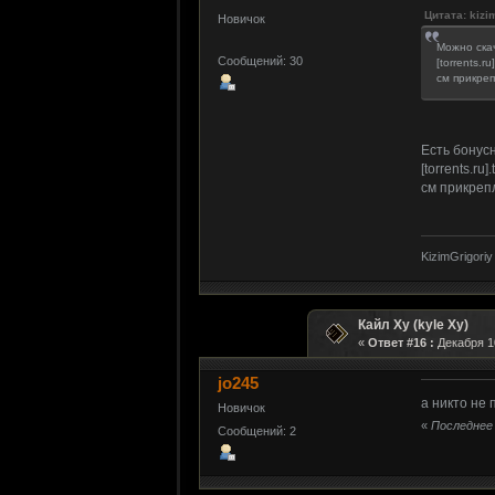
Цитата: kizi
Новичок
Можно скач
Сообщений: 30
[torrents.r
см прикре
Есть бонусн
[torrents.ru]
см прикре
KizimGrigoriy
Кайл Xy (kyle Xy)
«
Ответ #16 :
Декабря 10
jo245
а никто не 
Новичок
«
Последнее 
Сообщений: 2