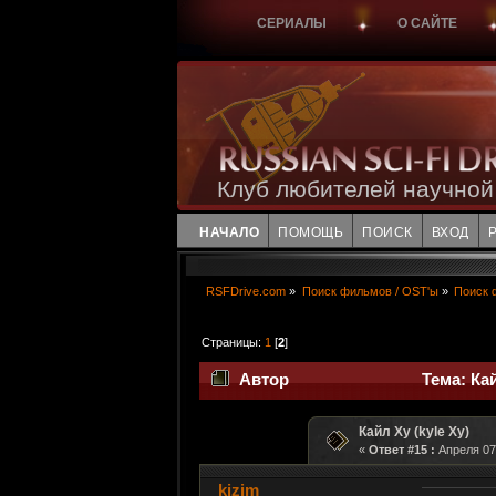
СЕРИАЛЫ
О САЙТЕ
Клуб любителей научной
НАЧАЛО
ПОМОЩЬ
ПОИСК
ВХОД
RSFDrive.com
»
Поиск фильмов / OST'ы
»
Поиск 
Страницы:
1
[
2
]
Автор
Тема: Кай
Кайл Xy (kyle Xy)
«
Ответ #15 :
Апреля 07,
kizim