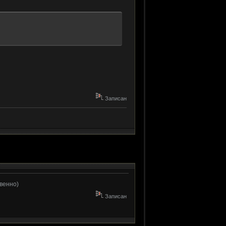
Записан
твенно)
Записан