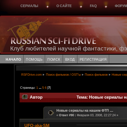
СЕРИАЛЫ
О САЙТЕ
FAQ
ФОРУ
Клуб любителей научной фантастики, фэ
НАЧАЛО
ПОМОЩЬ
ПОИСК
ВХОД
РЕГИСТРАЦИЯ
RSFDrive.com
»
Поиск фильмов / OST'ы
»
Поиск фильмов
»
Новые сер
Страницы:
1
...
5
6
[
7
]
Автор
Тема: Новые сериалы на 
Новые сериалы на нашем ФТП ....
«
Ответ #90 :
Февраля 03, 2008, 22:27:24 »
UFO-aka-SM