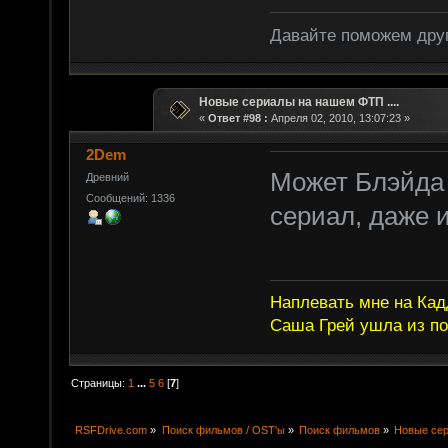
Давайте поможем друг
Новые сериалы на нашем ФТП ....
«
Ответ #98 :
Апреля 02, 2010, 13:07:23 »
2Dem
Может Блэйда
Древний
Сообщений: 1336
сериал, даже 
Наплевать мне на Кад
Саша Грей ушла из по
Страницы:
1
...
5
6
[
7
]
RSFDrive.com
»
Поиск фильмов / OST'ы
»
Поиск фильмов
»
Новые сер