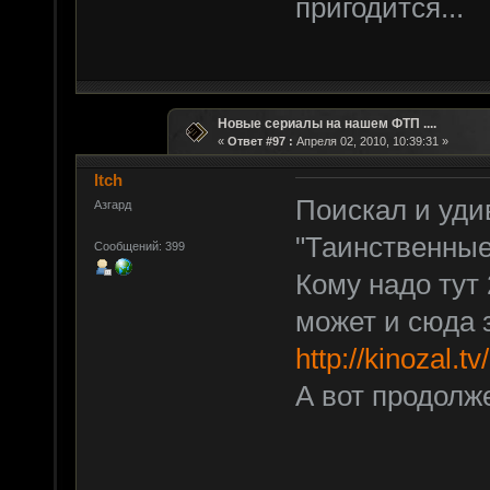
пригодится...
Новые сериалы на нашем ФТП ....
«
Ответ #97 :
Апреля 02, 2010, 10:39:31 »
ltch
Поискал и уди
Азгард
"Таинственные
Сообщений: 399
Кому надо тут 
может и сюда 
http://kinozal.t
А вот продолж