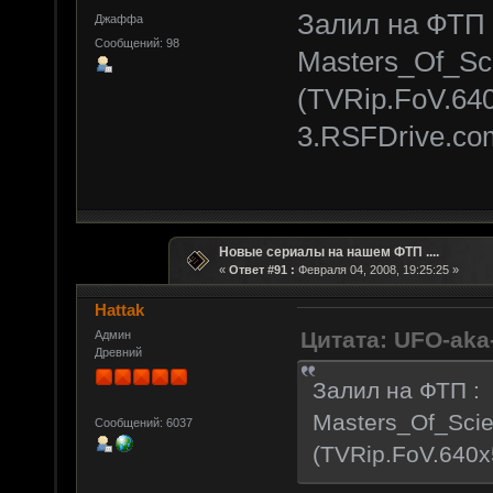
Залил на ФТП 
Джаффа
Сообщений: 98
Masters_Of_Sci
(TVRip.FoV.64
3.RSFDrive.com
Новые сериалы на нашем ФТП ....
«
Ответ #91 :
Февраля 04, 2008, 19:25:25 »
Hattak
Цитата: UFO-ak
Админ
Древний
Залил на ФТП :
Masters_Of_Scien
Сообщений: 6037
(TVRip.FoV.640x