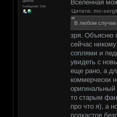
Вселенная мож
Древний
Сообщений: 1336
Цитата: mc-serg
В любом случае
зря. Объясню 
сейчас никому
соплями и пед
увидеть с нов
еще рано, а д
коммерчески не
оригинальный 
то старым фан
про что я), а 
подкастов без