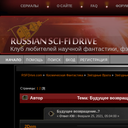
СЕРИАЛЫ
О САЙТЕ
FAQ
ФОРУ
Клуб любителей научной фантастики, фэ
НАЧАЛО
ПОМОЩЬ
ПОИСК
ВХОД
РЕГИСТРАЦИЯ
RSFDrive.com
»
Космическая Фантастика
»
Звёздные Врата
»
Звёздны
Страницы:
1
2
[
3
]
Автор
Тема: Будущее возвраще
Будущее возвращение..?
«
Ответ #30 :
Февраля 25, 2021, 05:04:00 »
2Dem