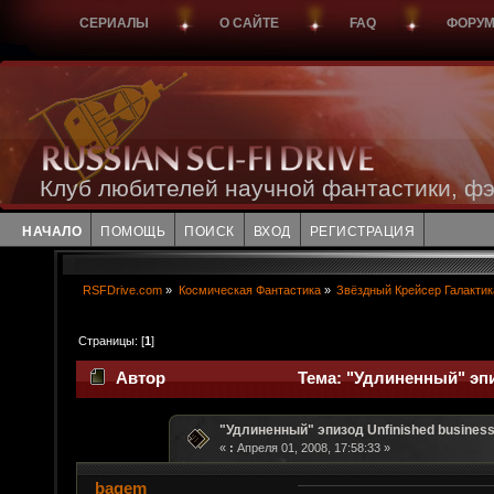
СЕРИАЛЫ
О САЙТЕ
FAQ
ФОРУ
Клуб любителей научной фантастики, фэ
НАЧАЛО
ПОМОЩЬ
ПОИСК
ВХОД
РЕГИСТРАЦИЯ
RSFDrive.com
»
Космическая Фантастика
»
Звёздный Крейсер Галактик
Страницы: [
1
]
Автор
Тема: "Удлиненный" эпиз
"Удлиненный" эпизод Unfinished business
«
:
Апреля 01, 2008, 17:58:33 »
bagem