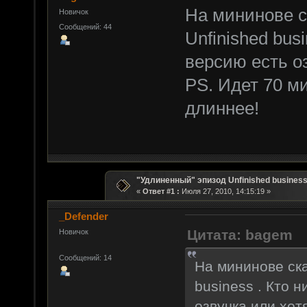
На мининове с
Новичок
Сообщений: 44
Unfinished bus
версию есть о
PS. Идет 70 ми
длиннее!
"Удлиненный" эпизод Unfinished business
«
Ответ #1 :
Июля 27, 2010, 14:15:19 »
_Defender
Цитата: bagem
Новичок
Сообщений: 14
На мининове ска
business . Кто 
озвучка или хот