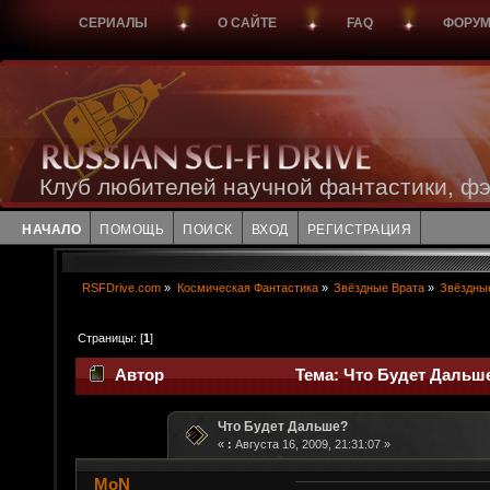
СЕРИАЛЫ
О САЙТЕ
FAQ
ФОРУ
Клуб любителей научной фантастики, фэ
НАЧАЛО
ПОМОЩЬ
ПОИСК
ВХОД
РЕГИСТРАЦИЯ
RSFDrive.com
»
Космическая Фантастика
»
Звёздные Врата
»
Звёздные
Страницы: [
1
]
Автор
Тема: Что Будет Дальше
Что Будет Дальше?
«
:
Августа 16, 2009, 21:31:07 »
MoN