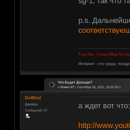
sg-1, так что 
p.s. Дальнейш
с
оответствую
Trust Me. I Know What I'm Doi
Интернет - это среда, поощ
Что Будет Дальше?
«
Ответ #7 :
Сентября 26, 2010, 16:20:28 »
DolMud
а ждет вот что:
Джаффа
Сообщений: 97
http://www.yo