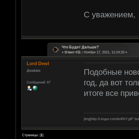
С уважением,
Что Будет Дальше?
«
Ответ #11 :
Ноября 17, 2021, 12:24:20 »
Lord Dewl
Подобные ново
Джаффа
год, да вот тол
Сообщений: 87
итоге все прив
[img]http://i.imgur.com/bnRhY.gif\" bo
Страницы: [
1
]