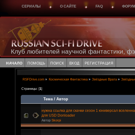
СЕРИАЛЫ
О САЙТЕ
FAQ
ФОРУ
Клуб любителей научной фантастики, фэ
НАЧАЛО
ПОМОЩЬ
ПОИСК
ВХОД
РЕГИСТРАЦИЯ
RSFDrive.com
»
Космическая Фантастика
»
Звёздные Врата
»
Звёздные
Страницы: [
1
]
Тема
/
Автор
нужна ссылка для скачки сезон 1 юниверсал вселенн
для USD Donloader
Автор
Skorpi