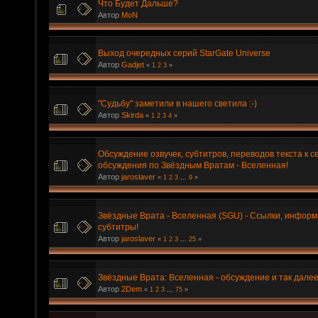
Что Будет Дальше?
Автор
MoN
Выход очередных серий StarGate Universe
Автор
Gadjet
«
1
2
3
»
"Судьбу" заметили в нашего светила :-)
Автор
Skirda
«
1
2
3
4
»
Обсуждение озвучек, субтитров, переводов текста к с
обсуждения по Звёздным Вратам - Вселенная!
Автор
jaroslaver
«
1
2
3
...
9
»
Звёздные Врата - Вселенная (SGU) - Ссылки, информ
субтитры!
Автор
jaroslaver
«
1
2
3
...
25
»
Звёздные Врата: Вселенная - обсуждение и так далее
Автор
2Dem
«
1
2
3
...
75
»