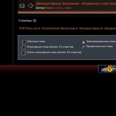
Звёздные Врата: Вселенная - обсуждение и так далее
Автор
Raion
«
1
2
3
...
104
»
Страницы: [
1
]
RSFDrive.com
»
Космическая Фантастика
»
Звёздные Врата
»
Звёздные
Обычная тема
Заблокированная тема
Прикрепленная тема
Популярная тема (более 15 ответов)
Очень популярная тема (более 25 ответов)