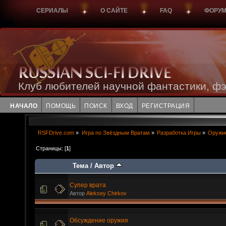
СЕРИАЛЫ
О САЙТЕ
FAQ
ФОРУ
Клуб любителей научной фантастики, фэ
НАЧАЛО
ПОМОЩЬ
ПОИСК
ВХОД
РЕГИСТРАЦИЯ
RSFDrive.com
»
Игра по Звёздным Вратам
»
Разработка Игры
»
Оружие
Страницы: [
1
]
Тема
/
Автор
Супер врата
Автор
Aleksey Chirkov
Обсуждение оружия