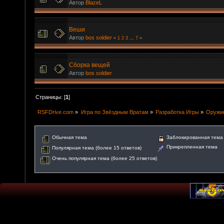
Автор
BlazeL
Веши
Автор
bos soldier
«
1
2
3
...
7
»
Сборка вещей
Автор
bos soldier
Страницы: [
1
]
RSFDrive.com
»
Игра по Звёздным Вратам
»
Разработка Игры
»
Оружие
Обычная тема
Заблокированная тема
Прикрепленная тема
Популярная тема (более 15 ответов)
Очень популярная тема (более 25 ответов)