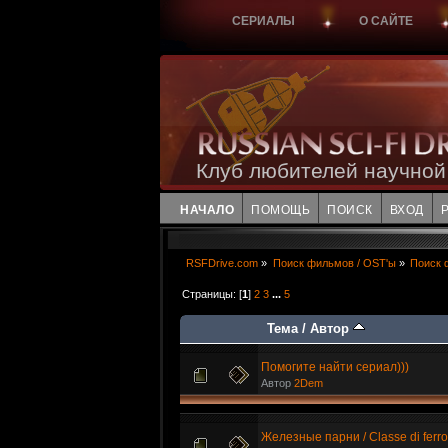
СЕРИАЛЫ
О САЙТЕ
Клуб любителей научной
НАЧАЛО
ПОМОЩЬ
ПОИСК
ВХОД
RSFDrive.com
»
Поиск фильмов / OST'ы
»
Поиск 
Страницы: [
1
]
2
3
...
5
Тема
/
Автор
Помогите найти сериал)))
Автор
2Dem
Железные парни / Сlasse di ferro