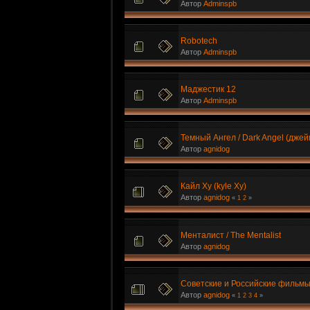
Автор
Adminspb
Robotech
Автор
Adminspb
Маджестик 12
Автор
Adminspb
Темный Ангел / Dark Angel (дже
Автор
agnidog
Кайл Xy (kyle Xy)
Автор
agnidog
«
1
2
»
Менталист / The Mentalist
Автор
agnidog
Советские и Российские фильм
Автор
agnidog
«
1
2
3
4
»