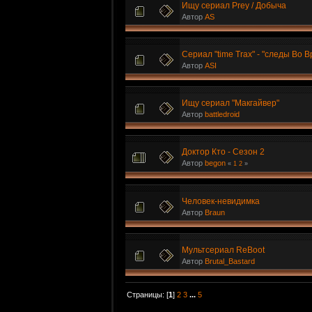
Ищу сериал Prey / Добыча
Автор
AS
Сериал "time Trax" - "следы Во 
Автор
ASI
Ищу сериал "Макгайвер"
Автор
battledroid
Доктор Кто - Сезон 2
Автор
begon
«
1
2
»
Человек-невидимка
Автор
Braun
Мультсериал ReBoot
Автор
Brutal_Bastard
Страницы: [
1
]
2
3
...
5