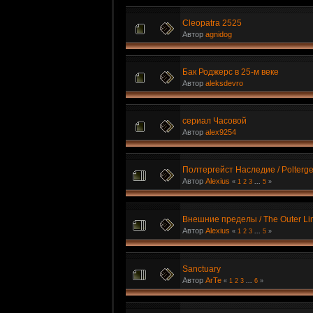
Cleopatra 2525
Автор
agnidog
Бак Роджерс в 25-м веке
Автор
aleksdevro
сериал Часовой
Автор
alex9254
Полтергейст Наследие / Poltergei
Автор
Alexius
«
1
2
3
...
5
»
Внешние пределы / The Outer Lim
Автор
Alexius
«
1
2
3
...
5
»
Sanctuary
Автор
ArTe
«
1
2
3
...
6
»