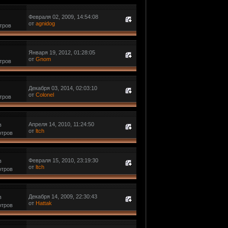
Февраля 02, 2009, 14:54:08
от
agnidog
тров
Января 19, 2012, 01:28:05
от
Gnom
тров
Декабря 03, 2014, 02:03:10
от
Colonel
тров
Апреля 14, 2010, 11:24:50
в
от
ltch
отров
Февраля 15, 2010, 23:19:30
в
от
ltch
отров
Декабря 14, 2009, 22:30:43
в
от
Hattak
отров