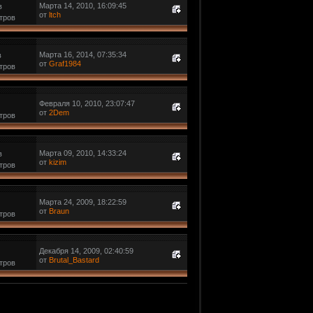
Марта 14, 2010, 16:09:45
в
от
ltch
тров
Марта 16, 2014, 07:35:34
в
от
Graf1984
тров
Февраля 10, 2010, 23:07:47
от
2Dem
тров
Марта 09, 2010, 14:33:24
в
от
kizim
тров
Марта 24, 2009, 18:22:59
от
Braun
тров
Декабря 14, 2009, 02:40:59
от
Brutal_Bastard
тров