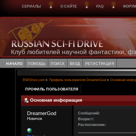
СЕРИАЛЫ
О САЙТЕ
FAQ
ФОРУ
Клуб любителей научной фантастики, фэ
НАЧАЛО
ПОМОЩЬ
ПОИСК
ВХОД
РЕГИСТРАЦИЯ
RSFDrive.com
»
Профиль пользователя DreamerGod
»
Основная инфо
ПРОФИЛЬ ПОЛЬЗОВАТЕЛЯ
Основная информация
DreamerGod 
Сообщений:
Новичок
Возраст:
Расположение: