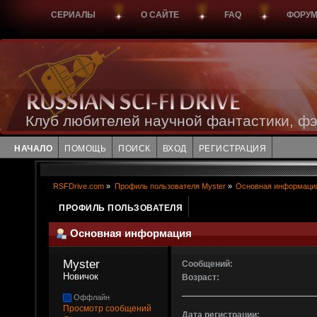
СЕРИАЛЫ
О САЙТЕ
FAQ
ФОРУ
Клуб любителей научной фантастики, фэ
НАЧАЛО
ПОМОЩЬ
ПОИСК
ВХОД
РЕГИСТРАЦИЯ
RSFDrive.com
»
Профиль пользователя Myster
»
Основная информаци
ПРОФИЛЬ ПОЛЬЗОВАТЕЛЯ
Основная информация
Myster 
Сообщений:
Новичок
Возраст:
Оффлайн
Просмотр сообщений
Дата регистрации: