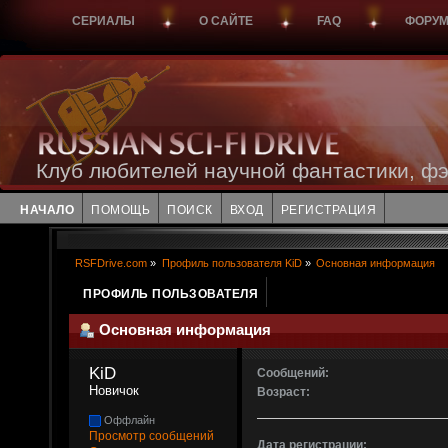
СЕРИАЛЫ
О САЙТЕ
FAQ
ФОРУ
Клуб любителей научной фантастики, фэ
НАЧАЛО
ПОМОЩЬ
ПОИСК
ВХОД
РЕГИСТРАЦИЯ
RSFDrive.com
»
Профиль пользователя KiD
»
Основная информация
ПРОФИЛЬ ПОЛЬЗОВАТЕЛЯ
Основная информация
KiD 
Сообщений:
Новичок
Возраст:
Оффлайн
Просмотр сообщений
Дата регистрации: