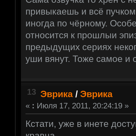
привыкаешь и всё пучком,
иногда по чёрному. Особ
относится к прошлыи эпи
предыдущих сериях некогд
уши вянут. Тоже самое и
13
Эврика
/
Эврика
«
:
Июля 17, 2011, 20:24:19 »
Кстати, уже в инете досту
кравца.