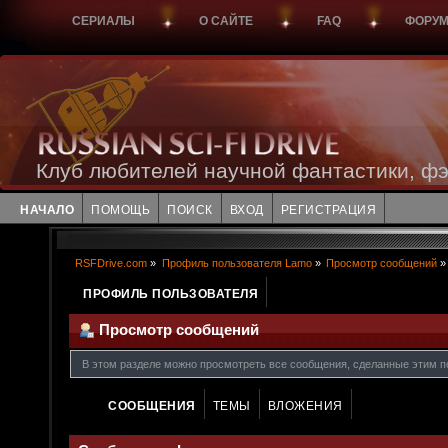
СЕРИАЛЫ
О САЙТЕ
FAQ
ФОРУ
Клуб любителей научной фантастики, фэ
НАЧАЛО
ПОМОЩЬ
ПОИСК
ВХОД
РЕГИСТРАЦИЯ
RSFDrive.com
»
Профиль пользователя Lamo
»
Просмотр сообщений
»
ПРОФИЛЬ ПОЛЬЗОВАТЕЛЯ
Просмотр сообщений
В этом разделе можно просмотреть все сообщения, сделанные этим п
СООБЩЕНИЯ
ТЕМЫ
ВЛОЖЕНИЯ