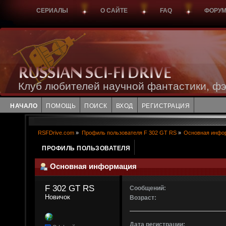
СЕРИАЛЫ
О САЙТЕ
FAQ
ФОРУ
Клуб любителей научной фантастики, фэ
НАЧАЛО
ПОМОЩЬ
ПОИСК
ВХОД
РЕГИСТРАЦИЯ
RSFDrive.com
»
Профиль пользователя F 302 GT RS
»
Основная инфо
ПРОФИЛЬ ПОЛЬЗОВАТЕЛЯ
Основная информация
F 302 GT RS 
Сообщений:
Новичок
Возраст:
Дата регистрации: