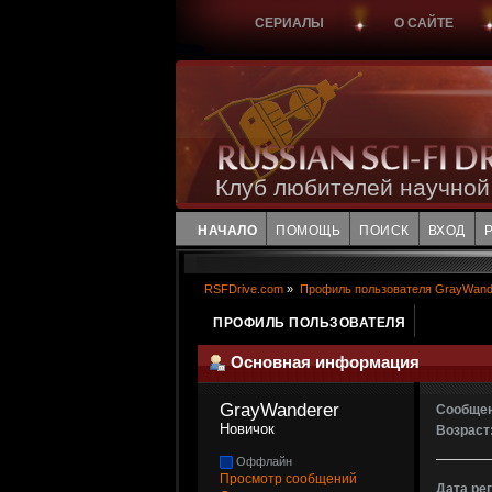
СЕРИАЛЫ
О САЙТЕ
Клуб любителей научной
НАЧАЛО
ПОМОЩЬ
ПОИСК
ВХОД
RSFDrive.com
»
Профиль пользователя GrayWand
ПРОФИЛЬ ПОЛЬЗОВАТЕЛЯ
Основная информация
GrayWanderer 
Сообщен
Новичок
Возраст
Оффлайн
Просмотр сообщений
Дата ре