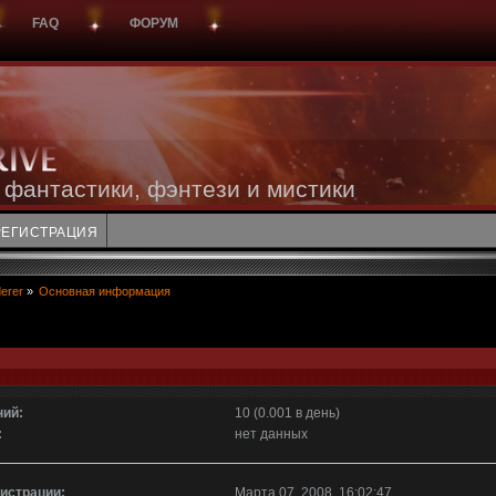
FAQ
ФОРУМ
 фантастики, фэнтези и мистики
РЕГИСТРАЦИЯ
erer
»
Основная информация
ий:
10 (0.001 в день)
:
нет данных
гистрации:
Марта 07, 2008, 16:02:47