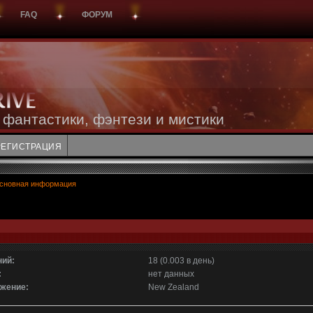
FAQ
ФОРУМ
 фантастики, фэнтези и мистики
РЕГИСТРАЦИЯ
сновная информация
ий:
18 (0.003 в день)
:
нет данных
жение:
New Zealand