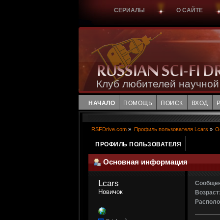
СЕРИАЛЫ
О САЙТЕ
Клуб любителей научной
НАЧАЛО
ПОМОЩЬ
ПОИСК
ВХОД
RSFDrive.com
»
Профиль пользователя Lcars
»
О
ПРОФИЛЬ ПОЛЬЗОВАТЕЛЯ
Основная информация
Lcars 
Сообщен
Новичок
Возраст
Располо