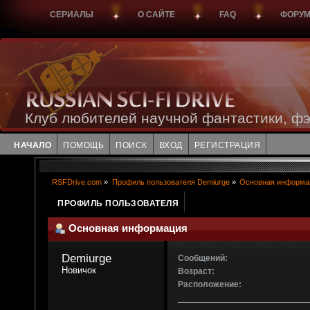
СЕРИАЛЫ
О САЙТЕ
FAQ
ФОРУ
Клуб любителей научной фантастики, фэ
НАЧАЛО
ПОМОЩЬ
ПОИСК
ВХОД
РЕГИСТРАЦИЯ
RSFDrive.com
»
Профиль пользователя Demiurge
»
Основная информа
ПРОФИЛЬ ПОЛЬЗОВАТЕЛЯ
Основная информация
Demiurge 
Сообщений:
Новичок
Возраст:
Расположение: