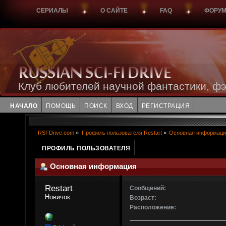
СЕРИАЛЫ
О САЙТЕ
FAQ
ФОРУ
Клуб любителей научной фантастики, фэ
НАЧАЛО
ПОМОЩЬ
ПОИСК
ВХОД
РЕГИСТРАЦИЯ
RSFDrive.com
»
Профиль пользователя Restart
»
Основная информаци
ПРОФИЛЬ ПОЛЬЗОВАТЕЛЯ
Основная информация
Restart 
Сообщений:
Новичок
Возраст:
Расположение: