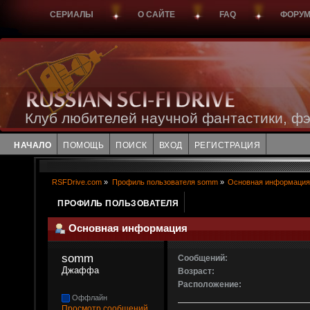
СЕРИАЛЫ
О САЙТЕ
FAQ
ФОРУ
Клуб любителей научной фантастики, фэ
НАЧАЛО
ПОМОЩЬ
ПОИСК
ВХОД
РЕГИСТРАЦИЯ
RSFDrive.com
»
Профиль пользователя somm
»
Основная информация
ПРОФИЛЬ ПОЛЬЗОВАТЕЛЯ
Основная информация
somm 
Сообщений:
Джаффа
Возраст:
Расположение:
Оффлайн
Просмотр сообщений