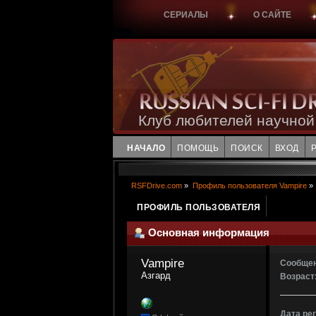
СЕРИАЛЫ
О САЙТЕ
Клуб любителей научной
НАЧАЛО
ПОМОЩЬ
ПОИСК
ВХОД
RSFDrive.com
»
Профиль пользователя Vampire
»
ПРОФИЛЬ ПОЛЬЗОВАТЕЛЯ
Основная информация
Vampire 
Сообщен
Азгард
Возраст
Дата ре