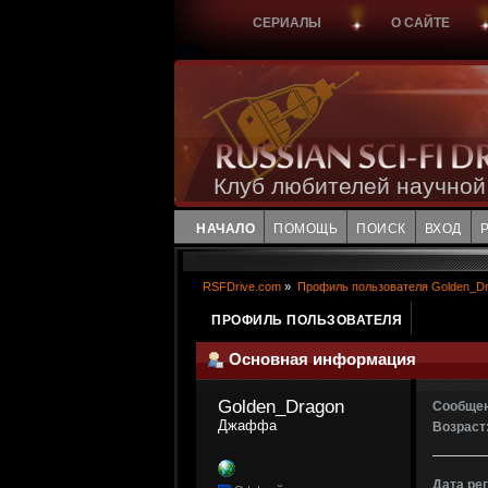
СЕРИАЛЫ
О САЙТЕ
Клуб любителей научной
НАЧАЛО
ПОМОЩЬ
ПОИСК
ВХОД
RSFDrive.com
»
Профиль пользователя Golden_D
ПРОФИЛЬ ПОЛЬЗОВАТЕЛЯ
Основная информация
Golden_Dragon 
Сообщен
Джаффа
Возраст
Дата ре