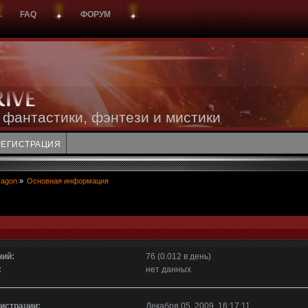
FAQ
ФОРУМ
 фантастики, фэнтези и мистики
РЕГИСТРАЦИЯ
ragon
»
Основная информация
ий:
76 (0.012 в день)
:
нет данных
гистрации:
Декабря 05, 2009, 16:17:11