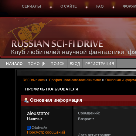
СЕРИАЛЫ
О САЙТЕ
FAQ
ФОРУ
Клуб любителей научной фантастики, фэ
НАЧАЛО
ПОМОЩЬ
ПОИСК
ВХОД
РЕГИСТРАЦИЯ
RSFDrive.com
»
Профиль пользователя alexstator
»
Основная информа
ПРОФИЛЬ ПОЛЬЗОВАТЕЛЯ
Основная информация
alexstator 
Сообщений:
Новичок
Возраст:
Оффлайн
Просмотр сообщений
Дата регистрации: