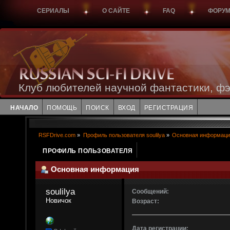
СЕРИАЛЫ
О САЙТЕ
FAQ
ФОРУ
Клуб любителей научной фантастики, фэ
НАЧАЛО
ПОМОЩЬ
ПОИСК
ВХОД
РЕГИСТРАЦИЯ
RSFDrive.com
»
Профиль пользователя soulilya
»
Основная информаци
ПРОФИЛЬ ПОЛЬЗОВАТЕЛЯ
Основная информация
soulilya 
Сообщений:
Новичок
Возраст:
Дата регистрации: